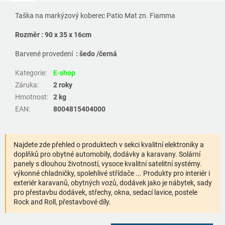
Taška na markýzový koberec Patio Mat zn. Fiamma
Rozměr : 90 x 35 x 16cm
Barvené provedení
:
šedo /černá
Kategorie
:
E-shop
Záruka
:
2 roky
Hmotnost
:
2 kg
EAN
:
8004815404000
Najdete zde přehled o produktech v sekci kvalitní elektroniky a
doplňků pro obytné automobily, dodávky a karavany. Solární
panely s dlouhou životností, vysoce kvalitní satelitní systémy.
výkonné chladničky, spolehlivé střídače ... Produkty pro interiér i
exteriér karavanů, obytných vozů, dodávek jako je nábytek, sady
pro přestavbu dodávek, střechy, okna, sedací lavice, postele
Rock and Roll, přestavbové díly.