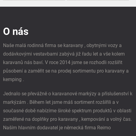
Z
á
p
O nás
a
t
í
Naše malá rodinná firma se karavany , obytnými vozy a
dodávkovými vestavbami zabývá již řadu let a vše kolem
karavanů nás baví. V roce 2014 jsme se rozhodli rozšířit
působení a zaměřit se na prodej sortimentu pro karavany a
kemping .
Jednalo se převážně o karavanové markýzy a příslušenství k
markýzám . Během let jsme máš sortiment rozšířili a v
současné době nabízíme široké spektrum produktů v oblasti
zaměřené na doplňky pro karavany , kempování a volný čas.
Naším hlavním dodavatel je německá firma Reimo