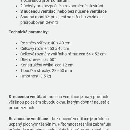
a ochranou proti komárům
2 úchyty pro bezpečné a rovnoměrné otevírání
S nucenou ventilací nebo bez nucené ventilace
Snadná montáž: přilepení na střechu vozidla a
přišroubování zevnitř
Technické parametry:
Rozměry výřezu: 40 x 40 cm
Celkový rozměr: 53 x 49 cm
Celkové rozměry vnitřního rámu: cca 54 x 52 cm
Úhel otevření až 50°
Konstrukční výška: cca 12 cm
Tloušťka střechy: 28 - 50 mm
Hmotnost: 3,5 kg
S nucenou ventilací
- nucená ventilace je malý průduch
většinou po celém obvodu okna, kterým dovnitř neustále
proudí vzduch.
Bez nucené ventilace
- bez nucené ventilace je průduch
ucpaný plochým těsněním. Přítomnost těsnění zabraňuje
průchodu vzduchu a nedovoluje tak průběžnou ventilaci.