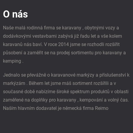
p
O nás
a
t
í
Naše malá rodinná firma se karavany , obytnými vozy a
dodávkovými vestavbami zabývá již řadu let a vše kolem
karavanů nás baví. V roce 2014 jsme se rozhodli rozšířit
působení a zaměřit se na prodej sortimentu pro karavany a
kemping .
Jednalo se převážně o karavanové markýzy a příslušenství k
markýzám . Během let jsme máš sortiment rozšířili a v
současné době nabízíme široké spektrum produktů v oblasti
zaměřené na doplňky pro karavany , kempování a volný čas.
Naším hlavním dodavatel je německá firma Reimo