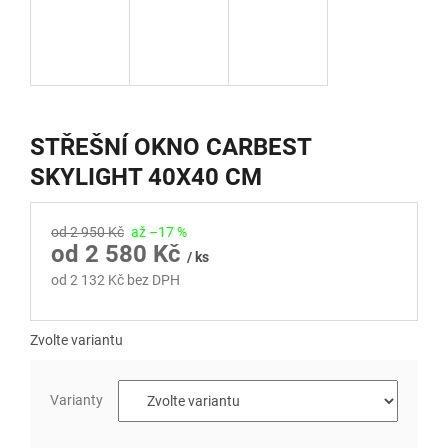
STŘEŠNÍ OKNO CARBEST
SKYLIGHT 40X40 CM
od 2 950 Kč
až –17 %
od
2 580 Kč
/ ks
od
2 132 Kč
bez DPH
Měrná
cena:
Zvolte variantu
Varianty