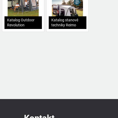
Katalog Outdoor
Katalog stanové
Revolution
techniky Reimo