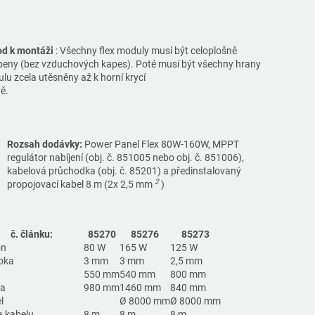
d k montáži
: Všechny flex moduly musí být celoplošně
epeny (bez vzduchových kapes). Poté musí být všechny hrany
lu zcela utěsněny až k horní krycí
rstvě.
Rozsah dodávky:
Power Panel Flex 80W-160W, MPPT
regulátor nabíjení (obj. č. 851005 nebo obj. č. 851006),
kabelová průchodka (obj. č. 85201) a předinstalovaný
2
propojovací kabel 8 m (2x 2,5 mm
)
č. článku:
85270
85276
85273
on
80 W
165 W
125 W
bka
3 mm
3 mm
2,5 mm
a
550 mm
540 mm
800 mm
ka
980 mm
1460 mm
840 mm
l
Ø 8000 mm
Ø 8000 mm
a kabelu
8 m
8 m
8 m