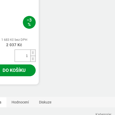
–3
%
1 683 Kč bez DPH
2 037 Kč
DO KOŠÍKU
s
Hodnocení
Diskuze
Kategorie
: