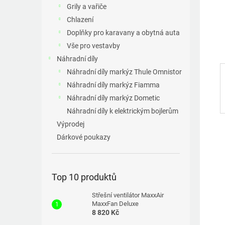
a
Grily a vařiče
n
Chlazení
e
Doplňky pro karavany a obytná auta
l
Vše pro vestavby
Náhradní díly
Náhradní díly markýz Thule Omnistor
Náhradní díly markýz Fiamma
Náhradní díly markýz Dometic
Náhradní díly k elektrickým bojlerům
Výprodej
Dárkové poukazy
Top 10 produktů
Střešní ventilátor MaxxAir
MaxxFan Deluxe
8 820 Kč