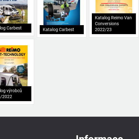
Katalog Reimo Van
Conversions
log Carbest
Katalog Carbest
2022/23
log výrobců
1/2022