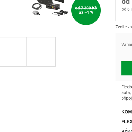
od
od 7 390 Kč
od
6 
až –1 %
Měrn
cena:
Zvolte va
Varia
Flexib
auta,
připoj
KOM
FLE
VÝKO