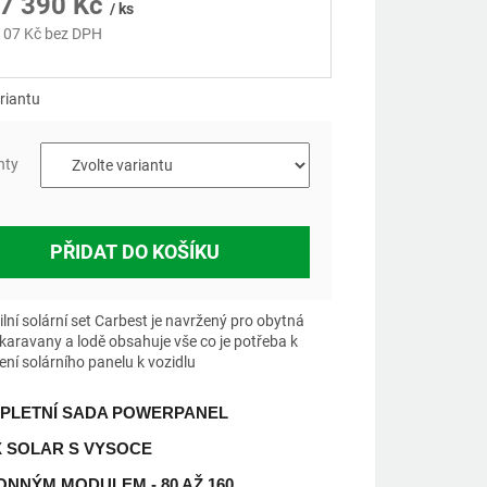
7 390 Kč
/ ks
107 Kč
bez DPH
á
riantu
nty
PŘIDAT DO KOŠÍKU
ilní solární set Carbest je navržený pro obytná
 karavany a lodě obsahuje vše co je potřeba k
ení solárního panelu k vozidlu
PLETNÍ SADA POWERPANEL
X SOLAR S VYSOCE
NNÝM MODULEM - 80 AŽ 160