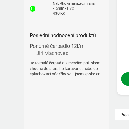
Nábytková narážecí hrana
-15mm - PVC
430 Kč
Poslední hodnocení produktů
Ponorné čerpadlo 12l/m
Jiri Machovec
|
Hodnocení produktu je 5 z 5 hvězdiček.
Je to malé čerpadlo s menším průtokem
vhodné do staršího karavanu, nebo do
splachovací nádržky WC. jsem spokojen
Popi