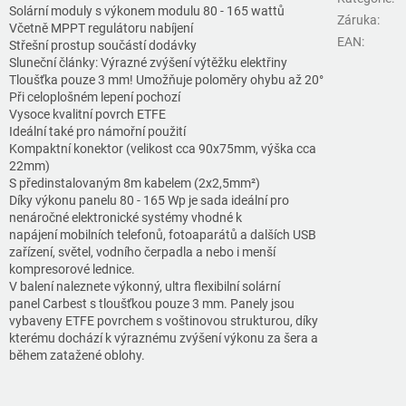
Solární moduly s výkonem modulu 80 - 165 wattů
Záruka
:
Včetně MPPT regulátoru nabíjení
EAN
:
Střešní prostup součástí dodávky
Sluneční články: Výrazné zvýšení výtěžku elektřiny
Tloušťka pouze 3 mm! Umožňuje poloměry ohybu až 20°
Při celoplošném lepení pochozí
Vysoce kvalitní povrch ETFE
Ideální také pro námořní použití
Kompaktní konektor (velikost cca 90x75mm, výška cca
22mm)
S předinstalovaným 8m kabelem (2x2,5mm²)
Díky výkonu panelu 80 - 165 Wp je sada ideální pro
nenáročné elektronické systémy vhodné k
napájení mobilních telefonů, fotoaparátů a dalších USB
zařízení, světel, vodního čerpadla a nebo i menší
kompresorové lednice.
V balení naleznete výkonný, ultra flexibilní solární
panel Carbest s tloušťkou pouze 3 mm. Panely jsou
vybaveny ETFE povrchem s voštinovou strukturou, díky
kterému dochází k výraznému zvýšení výkonu za šera a
během zatažené oblohy.