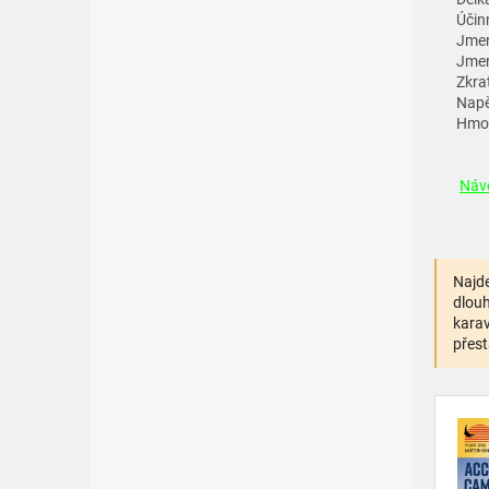
Účin
Jmen
Jmen
Zkra
Napě
Hmo
Návo
Najde
dlouh
karav
přest