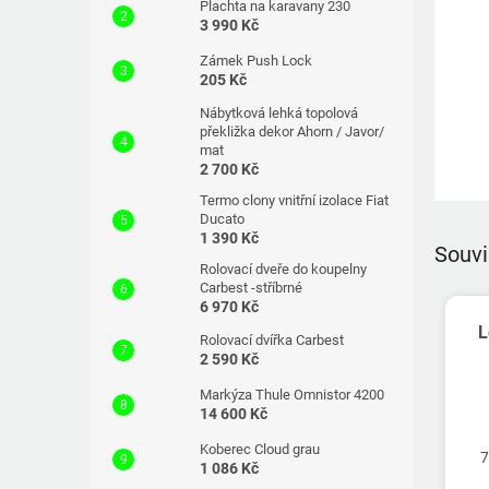
Plachta na karavany 230
3 990 Kč
Zámek Push Lock
205 Kč
Nábytková lehká topolová
překližka dekor Ahorn / Javor/
mat
2 700 Kč
Termo clony vnitřní izolace Fiat
Ducato
1 390 Kč
Souvi
Rolovací dveře do koupelny
Carbest -stříbrné
6 970 Kč
L
Rolovací dvířka Carbest
2 590 Kč
Markýza Thule Omnistor 4200
14 600 Kč
Koberec Cloud grau
7
1 086 Kč