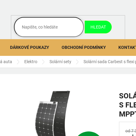
HLEDAT
DÁRKOVÉ POUKAZY
OBCHODNÍ PODMÍNKY
KONTAK
ná auta
Elektro
Solární sety
Solární sada Carbest s flex
SOLÁ
S FL
MPP
od 7 