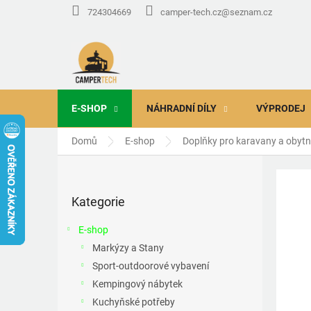
Přejít
724304669
camper-tech.cz@seznam.cz
na
obsah
E-SHOP
NÁHRADNÍ DÍLY
VÝPRODEJ
Domů
E-shop
Doplňky pro karavany a obyt
P
o
Přeskočit
s
Kategorie
kategorie
t
r
E-shop
a
Markýzy a Stany
n
Sport-outdoorové vybavení
n
í
Kempingový nábytek
p
Kuchyňské potřeby