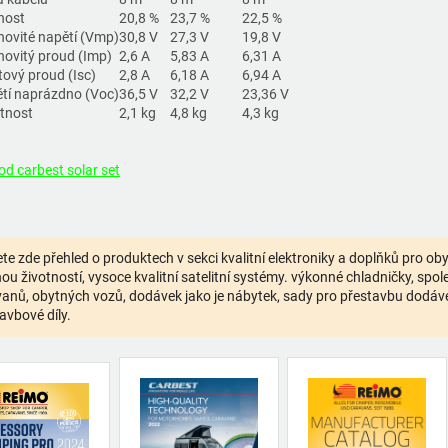
nost
20,8 %
23,7 %
22,5 %
ovité napětí (Vmp)
30,8 V
27,3 V
19,8 V
ovitý proud (Imp)
2,6 A
5,83 A
6,31 A
tový proud (Isc)
2,8 A
6,18 A
6,94 A
tí naprázdno (Voc)
36,5 V
32,2 V
23,36 V
tnost
2,1 kg
4,8 kg
4,3 kg
d carbest solar set
te zde přehled o produktech v sekci kvalitní elektroniky a doplňků pro o
ou životností, vysoce kvalitní satelitní systémy. výkonné chladničky, spolehl
anů, obytných vozů, dodávek jako je nábytek, sady pro přestavbu dodávek,
avbové díly.