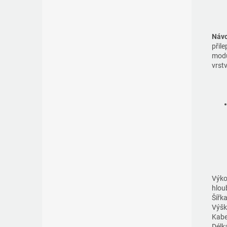
Návo
přil
modu
v
Výk
hlou
Šířk
Výš
Kabe
Délk