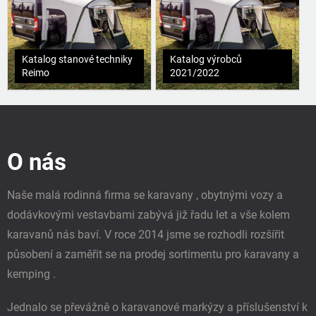
Katalog stanové techniky
Katalog výrobců
Reimo
2021/2022
Z
á
p
O nás
a
t
í
Naše malá rodinná firma se karavany , obytnými vozy a
dodávkovými vestavbami zabývá již řadu let a vše kolem
karavanů nás baví. V roce 2014 jsme se rozhodli rozšířit
působení a zaměřit se na prodej sortimentu pro karavany a
kemping .
Jednalo se převážně o karavanové markýzy a příslušenství k