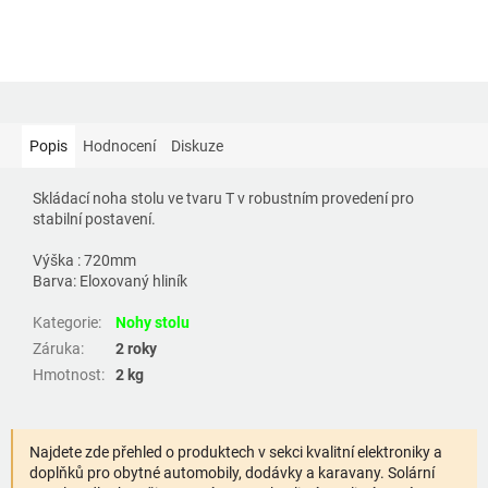
Popis
Hodnocení
Diskuze
Skládací noha stolu ve tvaru T v robustním provedení pro
stabilní postavení.
Výška : 720mm
Barva: Eloxovaný hliník
Kategorie
:
Nohy stolu
Záruka
:
2 roky
Hmotnost
:
2 kg
Najdete zde přehled o produktech v sekci kvalitní elektroniky a
doplňků pro obytné automobily, dodávky a karavany. Solární