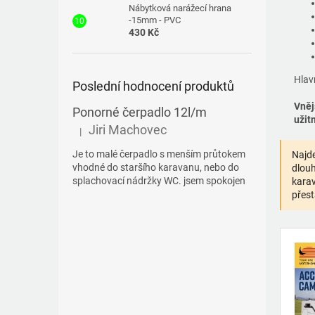
Nábytková narážecí hrana
-15mm - PVC
430 Kč
Hlav
Poslední hodnocení produktů
Vněj
Ponorné čerpadlo 12l/m
užit
Jiri Machovec
|
Hodnocení produktu je 5 z 5 hvězdiček.
Je to malé čerpadlo s menším průtokem
Najde
vhodné do staršího karavanu, nebo do
dlouh
splachovací nádržky WC. jsem spokojen
karav
přest