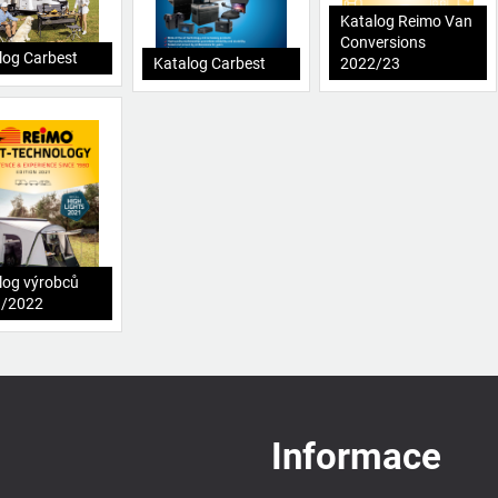
Katalog Reimo Van
Conversions
log Carbest
Katalog Carbest
2022/23
log výrobců
1/2022
Informace