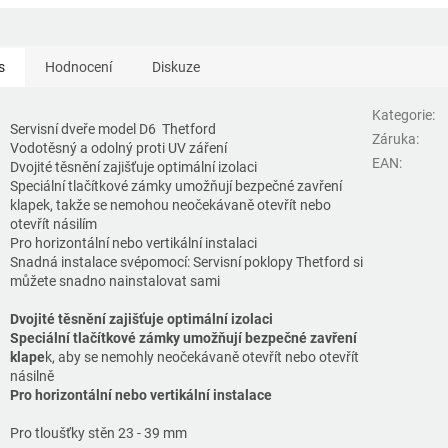
s
Hodnocení
Diskuze
Kategorie
:
Servisní dveře model D6 Thetford
Záruka
:
Vodotěsný a odolný proti UV záření
EAN
:
Dvojité těsnění zajišťuje optimální izolaci
Speciální tlačítkové zámky umožňují bezpečné zavření
klapek, takže se nemohou neočekávaně otevřít nebo
otevřít násilím
Pro horizontální nebo vertikální instalaci
Snadná instalace svépomocí: Servisní poklopy Thetford si
můžete snadno nainstalovat sami
Dvojité těsnění zajišťuje optimální izolaci
Speciální tlačítkové zámky umožňují bezpečné zavření
klape
k, aby se nemohly neočekávaně otevřít nebo otevřít
násilně
Pro horizontální nebo vertikální instalace
Pro tloušťky stěn 23 - 39 mm