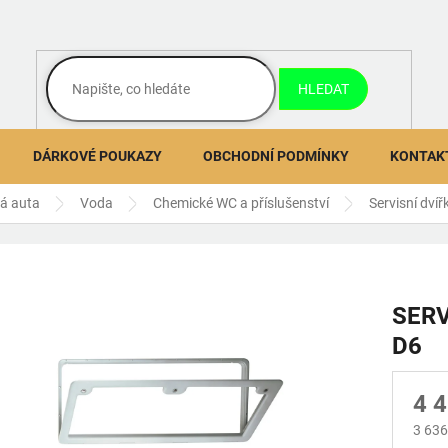
HLEDAT
DÁRKOVÉ POUKAZY
OBCHODNÍ PODMÍNKY
KONTAK
ná auta
Voda
Chemické WC a příslušenství
Servisní dvíř
SERV
D6
4 
3 636