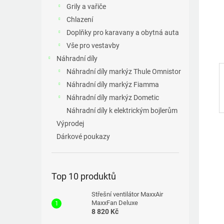
a
Grily a vařiče
n
Chlazení
e
Doplňky pro karavany a obytná auta
l
Vše pro vestavby
Náhradní díly
Náhradní díly markýz Thule Omnistor
Náhradní díly markýz Fiamma
Náhradní díly markýz Dometic
Náhradní díly k elektrickým bojlerům
Výprodej
Dárkové poukazy
Top 10 produktů
Střešní ventilátor MaxxAir
MaxxFan Deluxe
8 820 Kč