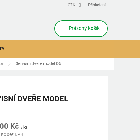
CZK
Přihlášení
NÁKUPNÍ
Prázdný košík
KOŠÍK
TY
ka
Servisní dveře model D6
ISNÍ DVEŘE MODEL
400 Kč
/ ks
 Kč bez DPH