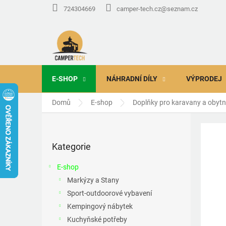
Přejít
724304669
camper-tech.cz@seznam.cz
na
obsah
E-SHOP
NÁHRADNÍ DÍLY
VÝPRODEJ
Domů
E-shop
Doplňky pro karavany a obyt
P
o
Přeskočit
s
Kategorie
kategorie
t
r
E-shop
a
Markýzy a Stany
n
Sport-outdoorové vybavení
n
í
Kempingový nábytek
p
Kuchyňské potřeby