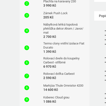
Plachta na karavany 230
3 990 Kč
Zámek Push Lock
Popi
205 Kč
Nábytková lehká topolová
překližka dekor Ahorn / Javor/
mat
2 700 Kč
Termo clony vnitřní izolace Fiat
Ducato
1 390 Kč
Rolovací dveře do koupelny
Carbest -stříbrné
6 970 Kč
Rolovací dvířka Carbest
2 590 Kč
Markýza Thule Omnistor 4200
14 600 Kč
Koberec Cloud grau
1 086 Kč