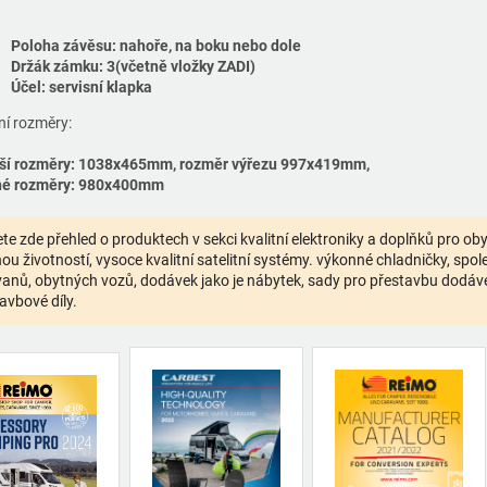
Poloha závěsu: nahoře, na boku nebo dole
Držák zámku: 3(včetně vložky ZADI)
Účel: servisní klapka
ní rozměry:
ší rozměry: 1038x465mm, rozměr výřezu 997x419mm,
né rozměry: 980x400mm
te zde přehled o produktech v sekci kvalitní elektroniky a doplňků pro o
ou životností, vysoce kvalitní satelitní systémy. výkonné chladničky, spolehl
anů, obytných vozů, dodávek jako je nábytek, sady pro přestavbu dodávek,
avbové díly.