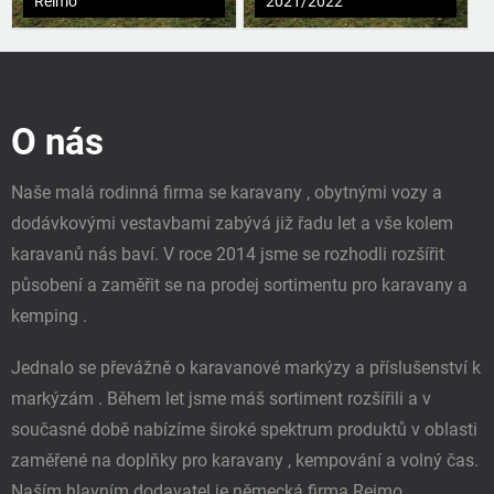
Reimo
2021/2022
Z
á
p
O nás
a
t
í
Naše malá rodinná firma se karavany , obytnými vozy a
dodávkovými vestavbami zabývá již řadu let a vše kolem
karavanů nás baví. V roce 2014 jsme se rozhodli rozšířit
působení a zaměřit se na prodej sortimentu pro karavany a
kemping .
Jednalo se převážně o karavanové markýzy a příslušenství k
markýzám . Během let jsme máš sortiment rozšířili a v
současné době nabízíme široké spektrum produktů v oblasti
zaměřené na doplňky pro karavany , kempování a volný čas.
Naším hlavním dodavatel je německá firma Reimo