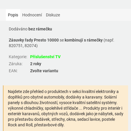
Popis
Hodnocení
Diskuze
Dodáváno
bez rámečku
Zásuvky řady Presto 10000
se
kombinují s rámečky
(např.
820751, 82074)
Kategorie
:
Příslušenství TV
Záruka
:
2 roky
EAN
:
Zvolte variantu
Najdete zde přehled o produktech v sekci kvalitní elektroniky a
doplňků pro obytné automobily, dodávky a karavany. Solární
panely s dlouhou životností, vysoce kvalitní satelitní systémy.
výkonné chladničky, spolehlivé střídače ... Produkty pro interiér i
exteriér karavanů, obytných vozů, dodávek jako je nábytek, sady
pro přestavbu dodávek, střechy, okna, sedací lavice, postele
Rock and Roll, přestavbové díly.