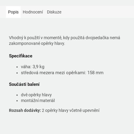
Popis
Hodnocení
Diskuze
Vhodný k použití v momentě, kdy použitá dvojsedačka nemá
zakomponované opěrky hlavy.
Specifikace
váha: 3,9 kg
středová mezera mezi opěrkami: 158 mm
Součásti balení
dvě opěrky hlavy
montážní materiál
Rozsah dodávky:
2 opěrky hlavy včetně upevnění