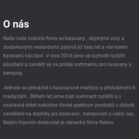
Z
á
p
O nás
a
t
í
Naše malá rodinná firma se karavany , obytnými vozy a
dodávkovými vestavbami zabývá již řadu let a vše kolem
karavanů nás baví. V roce 2014 jsme se rozhodli rozšířit
působení a zaměřit se na prodej sortimentu pro karavany a
kemping .
Jednalo se převážně o karavanové markýzy a příslušenství k
markýzám . Během let jsme máš sortiment rozšířili a v
současné době nabízíme široké spektrum produktů v oblasti
zaměřené na doplňky pro karavany , kempování a volný čas.
Naším hlavním dodavatel je německá firma Reimo