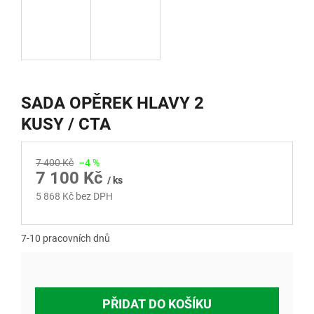
SADA OPĚREK HLAVY 2
KUSY / CTA
7 400 Kč
–4 %
7 100 Kč
/ ks
5 868 Kč bez DPH
Měrná
cena:
7-10 pracovních dnů
PŘIDAT DO KOŠÍKU