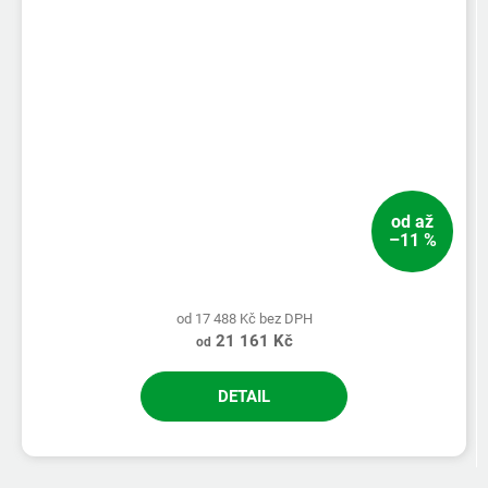
od
až
–11 %
od 17 488 Kč bez DPH
21 161 Kč
od
DETAIL