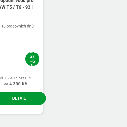
odpadní vodu pro
VW T5 / T6 - 93 l
-10 pracovních dnů
od
až
–6
%
od 3 554 Kč bez DPH
4 300 Kč
od
DETAIL