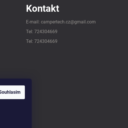
Kontakt
E-mail:
campertech.cz
@
gmail.com
Tel:
724304669
Tel:
724304669
Souhlasím