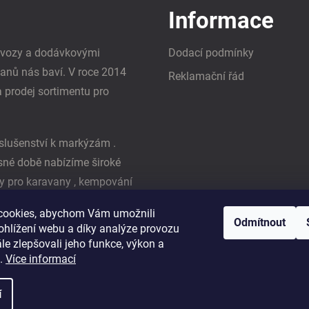
Informace
i vozy a dodávkovými
Dodací podmínky
vanů nás baví. V roce 2014
Reklamační řád
a prodej sortimentu pro
slušenství k markýzám .
asné době nabízíme široké
y pro karavany , kempování
ká firma Reimo
cookies, abychom Vám umožnili
Odmítnout
ohlížení webu a díky analýze provozu
e zlepšovali jeho funkce, výkon a
t.
Více informací
í