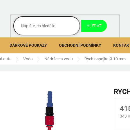
HLEDAT
DÁRKOVÉ POUKAZY
OBCHODNÍ PODMÍNKY
KONTAK
ná auta
Voda
Nádrže na vodu
Rychlospojka Ø 10 mm
RYC
41
343 K
Měrn
cena: