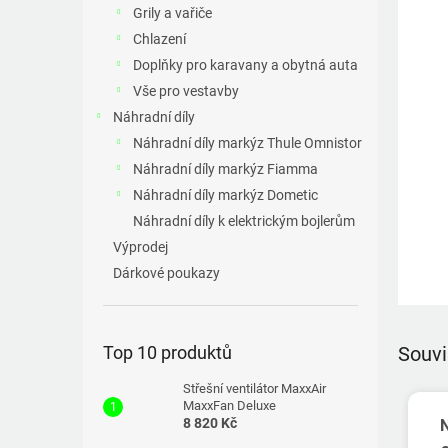
a
Grily a vařiče
n
Chlazení
e
Doplňky pro karavany a obytná auta
l
Vše pro vestavby
Náhradní díly
Náhradní díly markýz Thule Omnistor
Náhradní díly markýz Fiamma
Náhradní díly markýz Dometic
Náhradní díly k elektrickým bojlerům
Výprodej
Dárkové poukazy
Top 10 produktů
Souvi
Střešní ventilátor MaxxAir
MaxxFan Deluxe
8 820 Kč
N