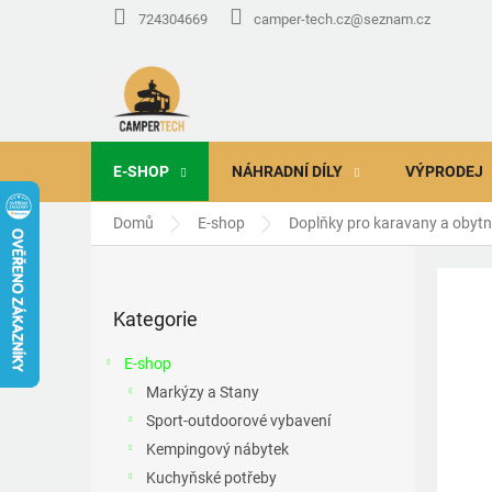
Přejít
724304669
camper-tech.cz@seznam.cz
na
obsah
E-SHOP
NÁHRADNÍ DÍLY
VÝPRODEJ
Domů
E-shop
Doplňky pro karavany a obyt
P
o
Přeskočit
s
Kategorie
kategorie
t
r
E-shop
a
Markýzy a Stany
n
Sport-outdoorové vybavení
n
í
Kempingový nábytek
p
Kuchyňské potřeby