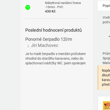
Nábytková narážecí hrana
Popi
-15mm - PVC
430 Kč
Vodn
potr
Poslední hodnocení produktů
Ponorné čerpadlo 12l/m
Jiri Machovec
|
Hodnocení produktu je 5 z 5 hvězdiček.
Prům
Je to malé čerpadlo s menším průtokem
Spoje
vhodné do staršího karavanu, nebo do
Mater
splachovací nádržky WC. jsem spokojen
Najde
dlouh
karav
přest