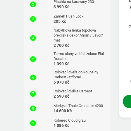
Plachta na karavany 230
3 990 Kč
Zámek Push Lock
205 Kč
7
Nábytková lehká topolová
překližka dekor Ahorn / Javor/
mat
2 700 Kč
Termo clony vnitřní izolace Fiat
Ducato
1 390 Kč
Rolovací dveře do koupelny
Carbest -stříbrné
6 970 Kč
Rolovací dvířka Carbest
2 590 Kč
Markýza Thule Omnistor 4200
14 600 Kč
Koberec Cloud grau
1 086 Kč