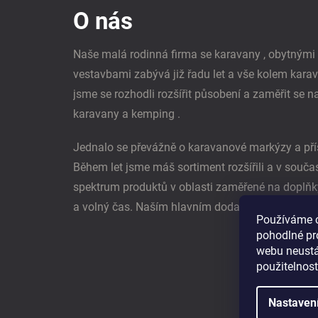
p
O nás
a
t
í
Naše malá rodinná firma se karavany , obytným
vestavbami zabývá již řadu let a vše kolem kara
jsme se rozhodli rozšířit působení a zaměřit se n
karavany a kemping .
Jednalo se převážně o karavanové markýzy a pří
Během let jsme máš sortiment rozšířili a v souč
spektrum produktů v oblasti zaměřené na doplňk
a volný čas. Naším hlavním dodavatel je němec
Používáme 
pohodlné pr
webu neustál
použitelnos
Nastaven