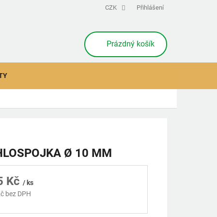
CZK
Přihlášení
NÁKUPNÍ
Prázdný košík
KOŠÍK
TY
HLOSPOJKA Ø 10 MM
5 Kč
/ ks
č bez DPH
á