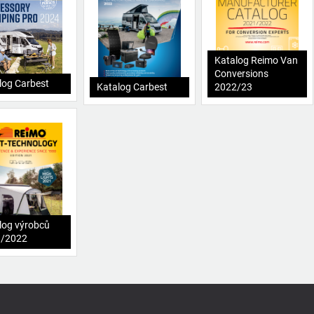
Katalog Reimo Van
Conversions
log Carbest
Katalog Carbest
2022/23
log výrobců
1/2022