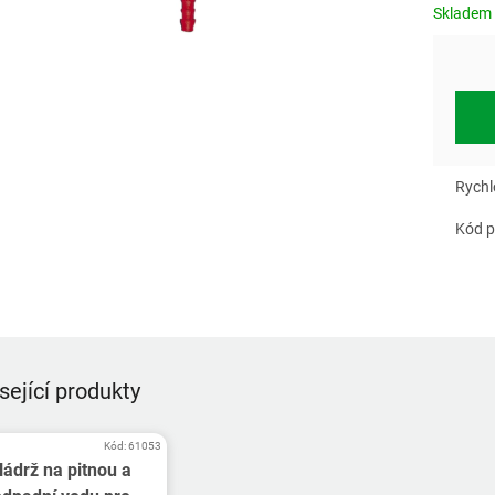
Skladem
Rychl
Kód p
sející produkty
Kód:
61053
ádrž na pitnou a