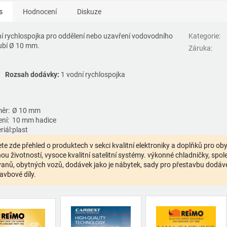
s
Hodnocení
Diskuze
í rychlospojka pro oddělení nebo uzavření vodovodního
Kategorie
:
ubí Ø 10 mm.
Záruka
:
Rozsah dodávky:
1 vodní rychlospojka
ěr:
Ø 10 mm
ní:
10 mm hadice
iál:
plast
te zde přehled o produktech v sekci kvalitní elektroniky a doplňků pro o
ou životností, vysoce kvalitní satelitní systémy. výkonné chladničky, spolehl
anů, obytných vozů, dodávek jako je nábytek, sady pro přestavbu dodávek,
avbové díly.