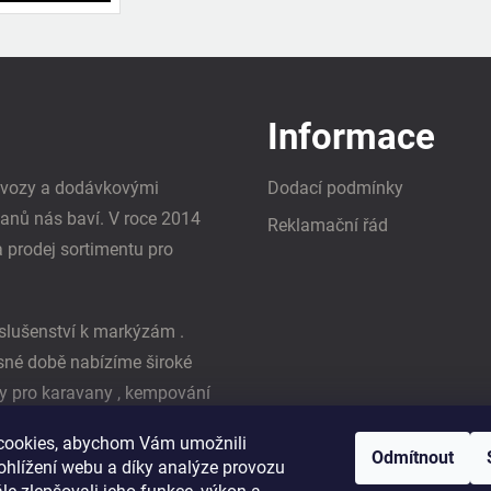
Informace
i vozy a dodávkovými
Dodací podmínky
vanů nás baví. V roce 2014
Reklamační řád
a prodej sortimentu pro
slušenství k markýzám .
asné době nabízíme široké
y pro karavany , kempování
ká firma Reimo
cookies, abychom Vám umožnili
Odmítnout
ohlížení webu a díky analýze provozu