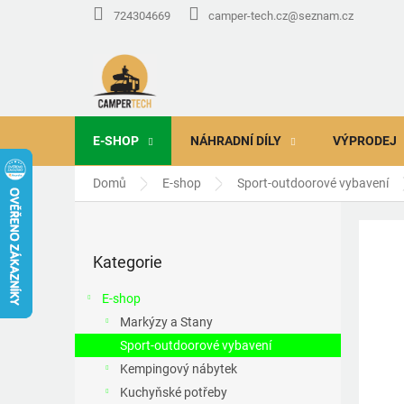
Přejít
724304669
camper-tech.cz@seznam.cz
na
obsah
E-SHOP
NÁHRADNÍ DÍLY
VÝPRODEJ
Domů
E-shop
Sport-outdoorové vybavení
P
o
Přeskočit
s
Kategorie
kategorie
t
r
E-shop
a
Markýzy a Stany
n
Sport-outdoorové vybavení
n
í
Kempingový nábytek
p
Kuchyňské potřeby