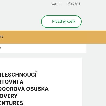
CZK
Přihlášení
NÁKUPNÍ
Prázdný košík
KOŠÍK
TY
s
HLESCHNOUCÍ
TOVNÍ A
DOOROVÁ OSUŠKA
COVERY
ENTURES