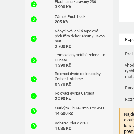
Plachta na karavany 230
3 990 Kč
Zámek Push Lock
205 Kč
Nábytková lehká topolová
překližka dekor Ahorn / Javor/
Popi
mat
2 700 Kč
Prak
Termo clony vnitřní izolace Fiat
Ducato
1 390 Kč
vhod
rychl
Rolovací dveře do koupelny
mate
Carbest -stříbrné
6 970 Kč
Barv
Rolovací dvířka Carbest
2 590 Kč
Rozm
Markýza Thule Omnistor 4200
14 600 Kč
Najde
dlouh
Koberec Cloud grau
karav
1 086 Kč
přest