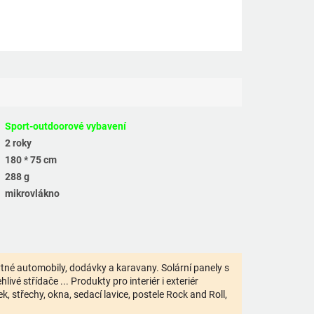
Sport-outdoorové vybavení
2 roky
180 * 75 cm
288 g
mikrovlákno
bytné automobily, dodávky a karavany. Solární panely s
ivé střídače ... Produkty pro interiér i exteriér
 střechy, okna, sedací lavice, postele Rock and Roll,