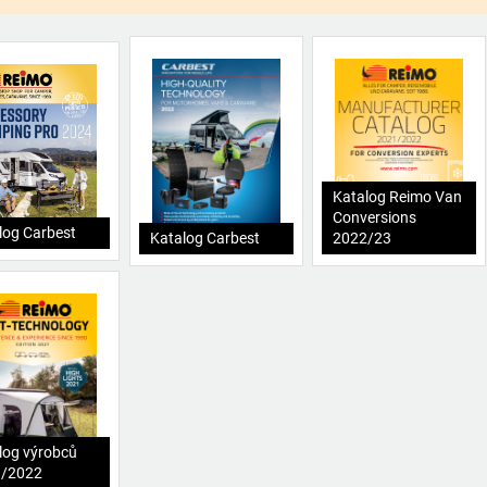
Katalog Reimo Van
Conversions
log Carbest
Katalog Carbest
2022/23
log výrobců
1/2022