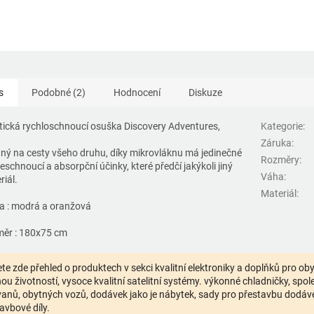
s
Podobné (2)
Hodnocení
Diskuze
tická rychloschnoucí osuška Discovery Adventures,
Kategorie
:
Záruka
:
ný na cesty všeho druhu, díky mikrovláknu má jedinečné
Rozměry
:
eschnoucí a absorpční účinky, které předčí jakýkoli jiný
Váha
:
riál.
Materiál
:
a : modrá a oranžová
ěr : 180x75 cm
te zde přehled o produktech v sekci kvalitní elektroniky a doplňků pro o
ou životností, vysoce kvalitní satelitní systémy. výkonné chladničky, spolehl
anů, obytných vozů, dodávek jako je nábytek, sady pro přestavbu dodávek,
avbové díly.