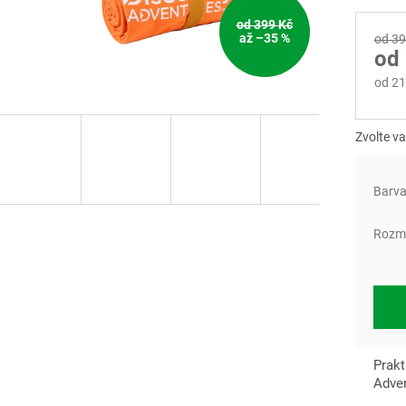
od 399 Kč
až –35 %
od 39
od
od
21
Měrn
cena:
Zvolte va
Barv
Rozm
Prakt
Adve