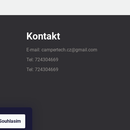
Kontakt
E-mail:
campertech.cz
@
gmail.com
Tel:
724304669
Tel:
724304669
Souhlasím