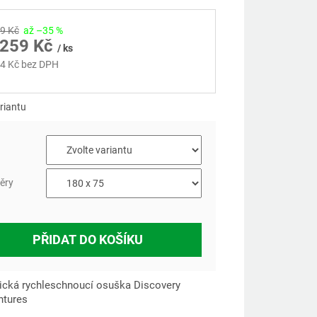
9 Kč
až –35 %
259 Kč
/ ks
4 Kč
bez DPH
á
riantu
a
ěry
PŘIDAT DO KOŠÍKU
ická rychleschnoucí osuška Discovery
ntures