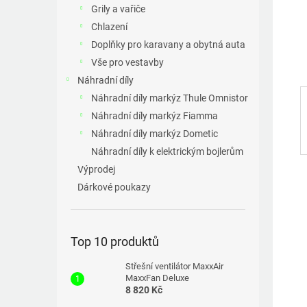
a
Grily a vařiče
n
Chlazení
e
Doplňky pro karavany a obytná auta
l
Vše pro vestavby
Náhradní díly
Náhradní díly markýz Thule Omnistor
Náhradní díly markýz Fiamma
Náhradní díly markýz Dometic
Náhradní díly k elektrickým bojlerům
Výprodej
Dárkové poukazy
Top 10 produktů
Střešní ventilátor MaxxAir
MaxxFan Deluxe
8 820 Kč