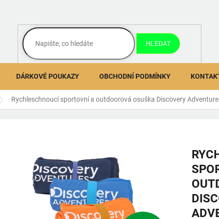
HLEDAT
DÁRKOVÉ POUKAZY
OBCHODNÍ PODMÍNKY
KONTAK
Rychleschnoucí sportovní a outdoorová osuška Discovery Adventure
RYC
SPOR
OUT
DIS
ADV