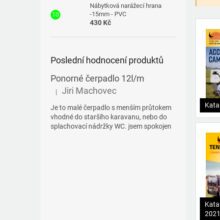
Nábytková narážecí hrana
-15mm - PVC
430 Kč
Poslední hodnocení produktů
Ponorné čerpadlo 12l/m
Jiri Machovec
|
Hodnocení produktu je 5 z 5 hvězdiček.
Kata
Je to malé čerpadlo s menším průtokem
vhodné do staršího karavanu, nebo do
splachovací nádržky WC. jsem spokojen
Kata
202