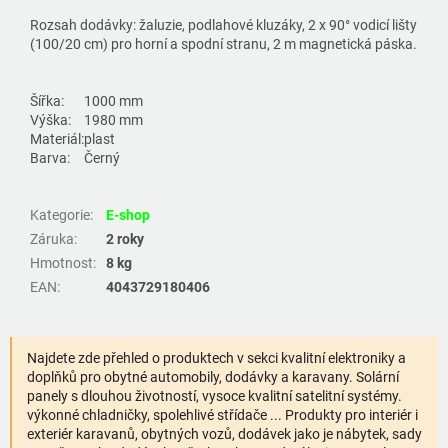
Rozsah dodávky: žaluzie, podlahové kluzáky, 2 x 90° vodicí lišty
(100/20 cm) pro horní a spodní stranu, 2 m magnetická páska.
Šířka:
1000 mm
Výška:
1980 mm
Materiál:
plast
Barva:
Černý
Kategorie
:
E-shop
Záruka
:
2 roky
Hmotnost
:
8 kg
EAN
:
4043729180406
Najdete zde přehled o produktech v sekci kvalitní elektroniky a
doplňků pro obytné automobily, dodávky a karavany. Solární
panely s dlouhou životností, vysoce kvalitní satelitní systémy.
výkonné chladničky, spolehlivé střídače ... Produkty pro interiér i
exteriér karavanů, obytných vozů, dodávek jako je nábytek, sady