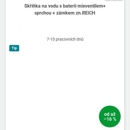
Skříňka na vodu s baterií mixventilem+
sprchou + zámkem zn.REICH
7-10 pracovních dnů
Tip
od
až
–16 %