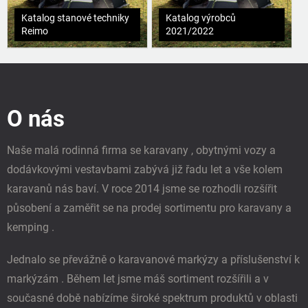
Katalog stanové techniky
Katalog výrobců
Reimo
2021/2022
Z
á
p
O nás
a
t
í
Naše malá rodinná firma se karavany , obytnými vozy a
dodávkovými vestavbami zabývá již řadu let a vše kolem
karavanů nás baví. V roce 2014 jsme se rozhodli rozšířit
působení a zaměřit se na prodej sortimentu pro karavany a
kemping .
Jednalo se převážně o karavanové markýzy a příslušenství k
markýzám . Během let jsme máš sortiment rozšířili a v
současné době nabízíme široké spektrum produktů v oblasti