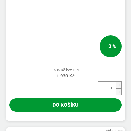
–3 %
1 595 Kč bez DPH
1 930 Kč
DO KOŠÍKU
Kód:
300/633