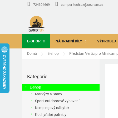
Přejít
724304669
camper-tech.cz@seznam.cz
na
obsah
E-SHOP
NÁHRADNÍ DÍLY
VÝPRODEJ
Domů
E-shop
Předstan Vertic pro Mini cam
P
o
Přeskočit
s
Kategorie
kategorie
t
r
E-shop
a
Markýzy a Stany
n
Sport-outdoorové vybavení
n
í
Kempingový nábytek
p
Kuchyňské potřeby