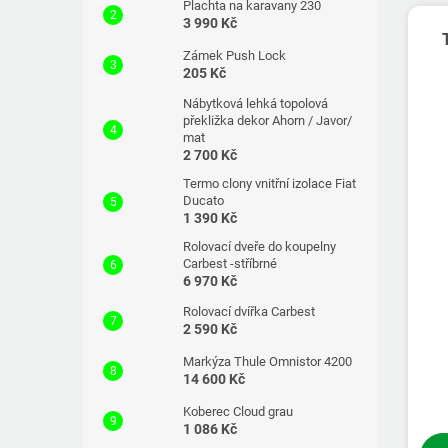
Plachta na karavany 230
3 990 Kč
Zámek Push Lock
205 Kč
Nábytková lehká topolová
překližka dekor Ahorn / Javor/
mat
2 700 Kč
Termo clony vnitřní izolace Fiat
Ducato
1 390 Kč
Rolovací dveře do koupelny
Carbest -stříbrné
6 970 Kč
Rolovací dvířka Carbest
2 590 Kč
Markýza Thule Omnistor 4200
14 600 Kč
Koberec Cloud grau
1 086 Kč