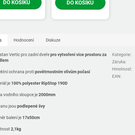
DO KOŠÍKU
DO KOŠÍKU
s
Hodnocení
Diskuze
stan Vertic pro zadní dveře
pro vytvoření více prostoru za
Kategorie
:
dlem
Záruka
:
Hmotnost
:
ektní ochrana proti
povětrnostním vlivům počasí
EAN
:
iál je
100% polyester RipStop 190D
a vodního sloupce je
2000mm
tanu jsou
podlepené švy
ěr balení je
17x50cm
tnost
2,1kg