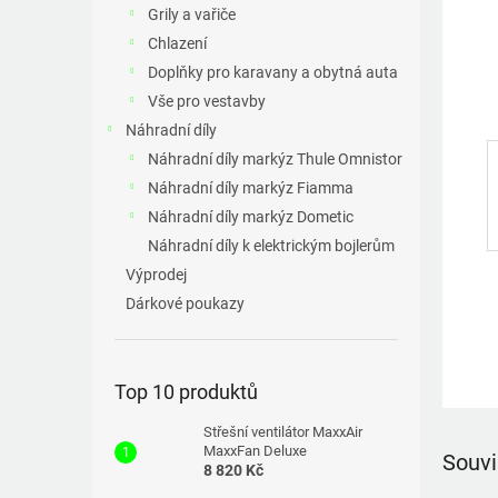
a
Grily a vařiče
n
Chlazení
e
Doplňky pro karavany a obytná auta
l
Vše pro vestavby
Náhradní díly
Náhradní díly markýz Thule Omnistor
Náhradní díly markýz Fiamma
Náhradní díly markýz Dometic
Náhradní díly k elektrickým bojlerům
Výprodej
Dárkové poukazy
Top 10 produktů
Střešní ventilátor MaxxAir
MaxxFan Deluxe
Souvi
8 820 Kč