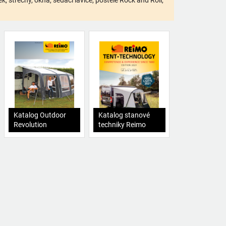
 střechy, okna, sedací lavice, postele Rock and Roll,
Katalog Outdoor
Katalog stanové
Revolution
techniky Reimo