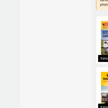
karav
přest
Kata
Kata