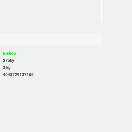
E-shop
2 roky
3 kg
4043729137165