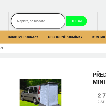
HLEDAT
DÁRKOVÉ POUKAZY
OBCHODNÍ PODMÍNKY
KONTAK
per
PŘED
MINI
2 
2 231