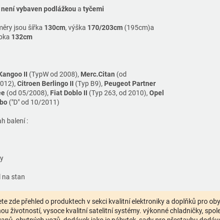
není vybaven podlážkou
a
tyčemi
ěry jsou šířka
130cm
, výška
170/203cm
(195cm)a
bka
132cm
Kangoo II
(TypW od 2008),
Merc.Citan
(od
012),
Citroen Berlingo II
(Typ B9),
Peugeot Partner
ee
(od 05/2008),
Fiat Doblo II
(Typ 263, od 2010),
Opel
bo
("D" od 10/2011)
h balení :
ky
l na stan
te zde přehled o produktech v sekci kvalitní elektroniky a doplňků pro o
ou životností, vysoce kvalitní satelitní systémy. výkonné chladničky, spolehl