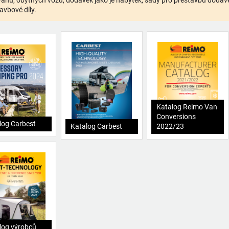
anů, obytných vozů, dodávek jako je nábytek, sady pro přestavbu dodávek,
avbové díly.
Katalog Reimo Van
Conversions
log Carbest
Katalog Carbest
2022/23
log výrobců