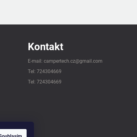
Kontakt
E-mail:
campertech.cz
@
gmail.com
Tel:
724304669
Tel:
724304669
Souhlasím