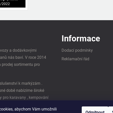
1/2022
Informace
i vozy a dodávkovými
Dodací podmínky
vanů nás baví. V roce 2014
Reklamační řád
a prodej sortimentu pro
slušenství k markýzám .
asné době nabízíme široké
y pro karavany , kempování
ká firma Reimo
cookies, abychom Vám umožnili
Odmítnout