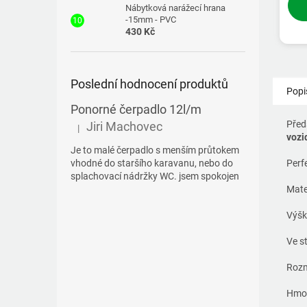
Nábytková narážecí hrana
-15mm - PVC
430 Kč
Poslední hodnocení produktů
Popi
Ponorné čerpadlo 12l/m
Před
Jiri Machovec
|
Hodnocení produktu je 5 z 5 hvězdiček.
vozi
Je to malé čerpadlo s menším průtokem
vhodné do staršího karavanu, nebo do
Perf
splachovací nádržky WC. jsem spokojen
Mater
Výšk
Ve s
Rozm
Hmo