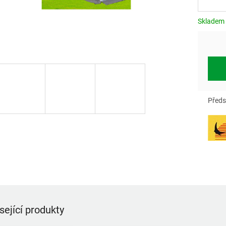
Měrn
cena:
Skladem
Předs
sející produkty