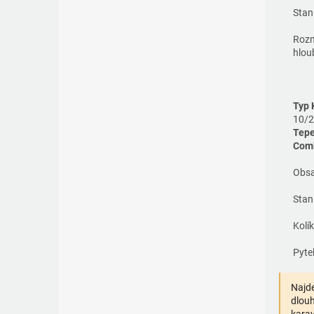
Stan
Rozm
hlou
Typ 
10/2
Tep
Com
Obsa
Stan
Kolí
Pyte
Najde
dlouh