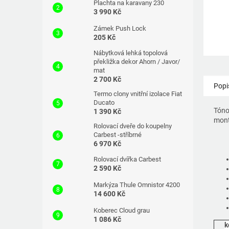
Plachta na karavany 230
3 990 Kč
Zámek Push Lock
205 Kč
Nábytková lehká topolová
překližka dekor Ahorn / Javor/
mat
2 700 Kč
Popi
Termo clony vnitřní izolace Fiat
Ducato
Tóno
1 390 Kč
mont
Rolovací dveře do koupelny
Carbest -stříbrné
6 970 Kč
Rolovací dvířka Carbest
2 590 Kč
Markýza Thule Omnistor 4200
14 600 Kč
Koberec Cloud grau
1 086 Kč
k