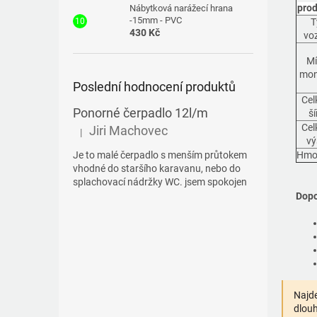
prod
Nábytková narážecí hrana
-15mm - PVC
T
430 Kč
voz
Mí
mon
Poslední hodnocení produktů
Cel
Ponorné čerpadlo 12l/m
ší
Cel
Jiri Machovec
|
Hodnocení produktu je 5 z 5 hvězdiček.
vý
Je to malé čerpadlo s menším průtokem
Hmo
vhodné do staršího karavanu, nebo do
splachovací nádržky WC. jsem spokojen
Dopo
Najde
dlouh