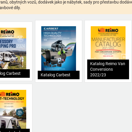
anů, obytných vozů, dodávek jako je nábytek, sady pro přestavbu dodávek,
avbové díly.
Katalog Reimo Van
Conversions
log Carbest
Katalog Carbest
2022/23