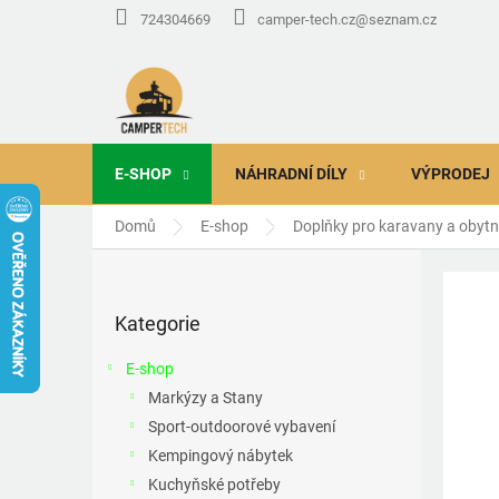
Přejít
724304669
camper-tech.cz@seznam.cz
na
obsah
E-SHOP
NÁHRADNÍ DÍLY
VÝPRODEJ
Domů
E-shop
Doplňky pro karavany a obyt
P
o
Přeskočit
s
Kategorie
kategorie
t
r
E-shop
a
Markýzy a Stany
n
Sport-outdoorové vybavení
n
í
Kempingový nábytek
p
Kuchyňské potřeby