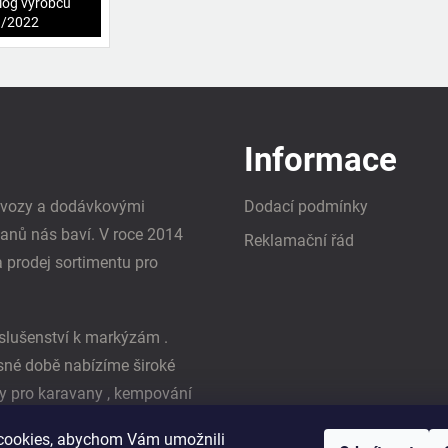
log výrobců
1/2022
Informace
i vozy a dodávkovými
Dodací podmínky
vanů nás baví. V roce 2014
Reklamační řád
a prodej sortimentu pro
slušenství k markýzám .
asné době nabízíme široké
y pro karavany , kempování
ká firma Reimo
cookies, abychom Vám umožnili