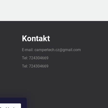
Kontakt
E-mail:
campertech.cz
@
gmail.com
Tel:
724304669
Tel:
724304669