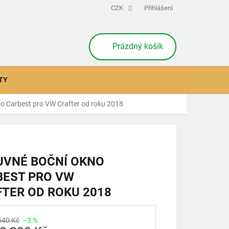
CZK
Přihlášení
NÁKUPNÍ
Prázdný košík
KOŠÍK
TY
o Carbest pro VW Crafter od roku 2018
UVNÉ BOČNÍ OKNO
BEST PRO VW
TER OD ROKU 2018
640 Kč
–3 %