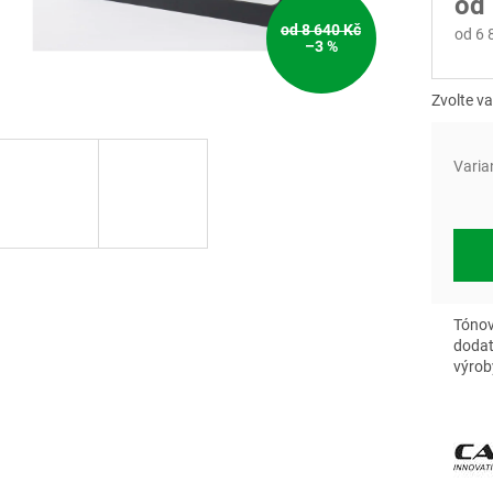
od
od 8 640 Kč
od
6 
–3 %
Měrn
cena:
Zvolte va
Varia
Tónov
dodat
výrob