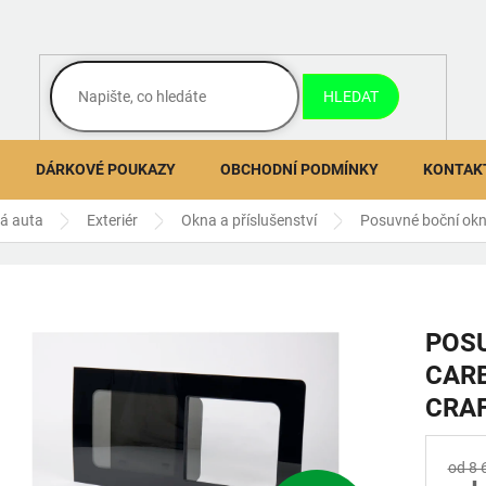
HLEDAT
DÁRKOVÉ POUKAZY
OBCHODNÍ PODMÍNKY
KONTAK
ná auta
Exteriér
Okna a příslušenství
Posuvné boční okn
POS
CAR
CRAF
od 8 