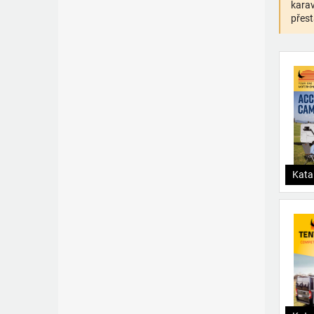
karav
přest
Kata