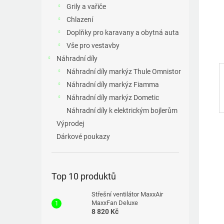
a
Grily a vařiče
n
Chlazení
e
Doplňky pro karavany a obytná auta
l
Vše pro vestavby
Náhradní díly
Náhradní díly markýz Thule Omnistor
Náhradní díly markýz Fiamma
Náhradní díly markýz Dometic
Náhradní díly k elektrickým bojlerům
Výprodej
Dárkové poukazy
Top 10 produktů
Střešní ventilátor MaxxAir
MaxxFan Deluxe
8 820 Kč