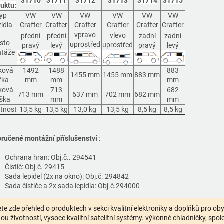
31710
31711
31712
31713
31714
31715
uktu:
yp
VW
VW
VW
VW
VW
VW
idla
Crafter
Crafter
Crafter
Crafter
Crafter
Crafter
vpravo
vlevo
přední
přední
zadní
zadní
sto
uprostřed
uprostřed
pravý
levý
pravý
levý
táže
ková
1492
1488
883
1455 mm
1455 mm
883 mm
řka
mm
mm
mm
ková
713
682
713 mm
637 mm
702 mm
682 mm
ška
mm
mm
tnost
13,5 kg
13,5 kg
13,0 kg
13,5 kg
8,5 kg
8,5 kg
ručené montážní příslušenství
:
Ochrana hran: Obj.č.. 294541
Čistič: Obj.č. 29415
Sada lepidel (2x na okno): Obj.č. 294842
Sada čističe a 2x sada lepidla: Obj.č.294000
te zde přehled o produktech v sekci kvalitní elektroniky a doplňků pro o
ou životností, vysoce kvalitní satelitní systémy. výkonné chladničky, spolehl