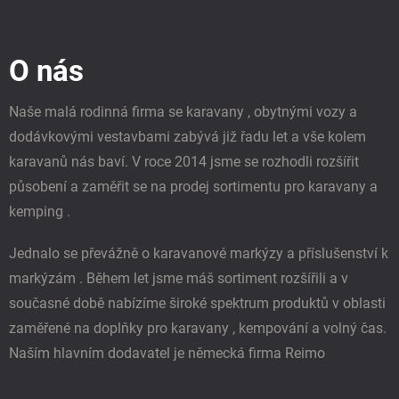
Z
á
p
O nás
a
t
í
Naše malá rodinná firma se karavany , obytnými vozy a
dodávkovými vestavbami zabývá již řadu let a vše kolem
karavanů nás baví. V roce 2014 jsme se rozhodli rozšířit
působení a zaměřit se na prodej sortimentu pro karavany a
kemping .
Jednalo se převážně o karavanové markýzy a příslušenství k
markýzám . Během let jsme máš sortiment rozšířili a v
současné době nabízíme široké spektrum produktů v oblasti
zaměřené na doplňky pro karavany , kempování a volný čas.
Naším hlavním dodavatel je německá firma Reimo