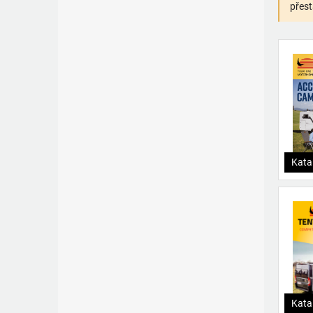
přest
Kata
Kata