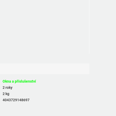
Okna a příslušenství
2 roky
2 kg
4043729148697