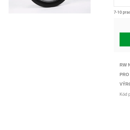
Měrn
cena:
7-10 pra
RW N
PRO
VÝR
Kód p