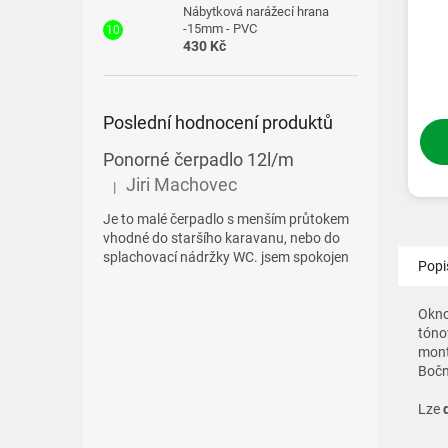
Nábytková narážecí hrana
-15mm - PVC
430 Kč
Poslední hodnocení produktů
Ponorné čerpadlo 12l/m
Jiri Machovec
|
Hodnocení produktu je 5 z 5 hvězdiček.
Je to malé čerpadlo s menším průtokem
vhodné do staršího karavanu, nebo do
splachovací nádržky WC. jsem spokojen
Popi
Okno
tóno
mont
Bočn
Lze