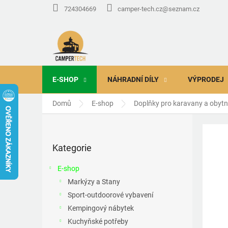
Přejít
724304669
camper-tech.cz@seznam.cz
na
obsah
E-SHOP
NÁHRADNÍ DÍLY
VÝPRODEJ
Domů
E-shop
Doplňky pro karavany a obyt
P
o
Přeskočit
s
Kategorie
kategorie
t
r
E-shop
a
Markýzy a Stany
n
Sport-outdoorové vybavení
n
í
Kempingový nábytek
p
Kuchyňské potřeby