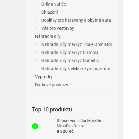
a
Grily a vařiče
n
Chlazení
e
Doplňky pro karavany a obytná auta
l
Vše pro vestavby
Náhradní díly
Náhradní díly markýz Thule Omnistor
Náhradní díly markýz Fiamma
Náhradní díly markýz Dometic
Náhradní díly k elektrickým bojlerům
Výprodej
Dárkové poukazy
Top 10 produktů
Střešní ventilátor MaxxAir
MaxxFan Deluxe
8 820 Kč