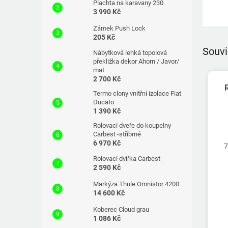
Plachta na karavany 230
3 990 Kč
Zámek Push Lock
205 Kč
Souvi
Nábytková lehká topolová
překližka dekor Ahorn / Javor/
mat
2 700 Kč
Termo clony vnitřní izolace Fiat
Ducato
1 390 Kč
Rolovací dveře do koupelny
Carbest -stříbrné
6 970 Kč
7
Rolovací dvířka Carbest
2 590 Kč
Markýza Thule Omnistor 4200
14 600 Kč
Koberec Cloud grau
1 086 Kč