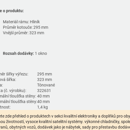
e o produktu:
Materiál rámu: Hliník
Průměr kotouče: 295 mm
Vnější průměr: 323 mm
Rozsah dodávky:
1 okno
ěr šířky výřezu:
295 mm
ová šířka:
323 mm
a:
Tónované
a (č. výrobku):
322631
mální tloušťka stěny:
40 mm
mální tloušťka stěny:
40 mm
nost:
1,4 kg
te zde přehled o produktech v sekci kvalitní elektroniky a doplňků pro o
ou životností, vysoce kvalitní satelitní systémy. výkonné chladničky, spolehl
anů, obytných vozů, dodávek jako je nábytek, sady pro přestavbu dodávek,