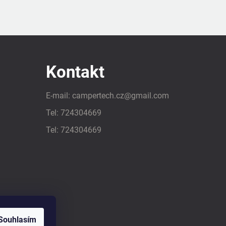
Kontakt
E-mail:
campertech.cz
@
gmail.com
Tel:
724304669
Tel:
724304669
Souhlasím