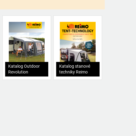
Katalog Outdoor
Katalog stanové
Revolution
techniky Reimo