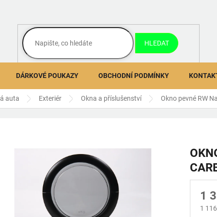
HLEDAT
DÁRKOVÉ POUKAZY
OBCHODNÍ PODMÍNKY
KONTAK
ná auta
Exteriér
Okna a příslušenství
Okno pevné RW Na
OKN
CAR
1 
1 116