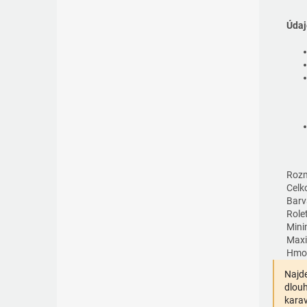
Údaj
Rozm
Celk
Barv
Rolet
Mini
Maxi
Hmot
Najde
dlouh
karav