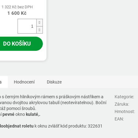
1 322 Kč bez DPH
1 600 Kč
DO KOŠÍKU
s
Hodnocení
Diskuze
 s černým hliníkovým rámem s práškovým nástřikem a
Kategorie
:
vanou dvojitou akrylovou tabulí (neotevíratelnou). Boční
Záruka
:
áž pomocí šroubů.
Hmotnost
:
í
pevné
okno
kulaté,.
EAN
:
doobjednat roletu
k oknu zvlášť kód produktu: 322631