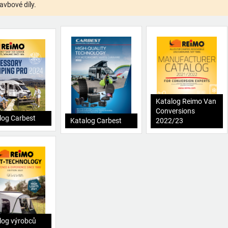
avbové díly.
Katalog Reimo Van
Conversions
log Carbest
Katalog Carbest
2022/23
log výrobců