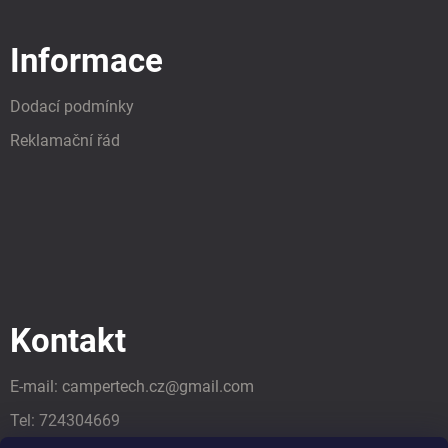
Informace
Dodací podmínky
Reklamační řád
Kontakt
E-mail:
campertech.cz
@
gmail.com
Tel:
724304669