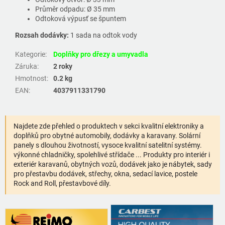
Průměr odpadu: Ø 35 mm
Odtoková výpusť se špuntem
Rozsah dodávky:
1 sada na odtok vody
Kategorie
:
Doplňky pro dřezy a umyvadla
Záruka
:
2 roky
Hmotnost
:
0.2 kg
EAN
:
4037911331790
Najdete zde přehled o produktech v sekci kvalitní elektroniky a
doplňků pro obytné automobily, dodávky a karavany. Solární
panely s dlouhou životností, vysoce kvalitní satelitní systémy.
výkonné chladničky, spolehlivé střídače ... Produkty pro interiér i
exteriér karavanů, obytných vozů, dodávek jako je nábytek, sady
pro přestavbu dodávek, střechy, okna, sedací lavice, postele
Rock and Roll, přestavbové díly.