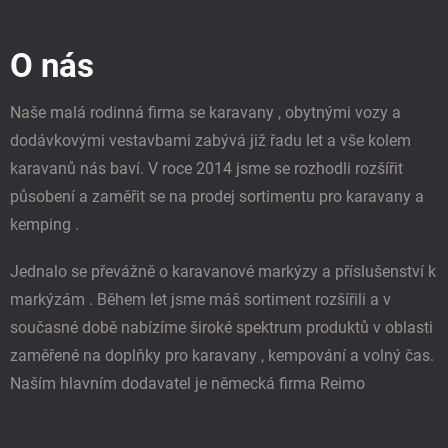
á
p
O nás
a
t
í
Naše malá rodinná firma se karavany , obytnými vozy a
dodávkovými vestavbami zabývá již řadu let a vše kolem
karavanů nás baví. V roce 2014 jsme se rozhodli rozšířit
působení a zaměřit se na prodej sortimentu pro karavany a
kemping .
Jednalo se převážně o karavanové markýzy a příslušenství k
markýzám . Během let jsme máš sortiment rozšířili a v
současné době nabízíme široké spektrum produktů v oblasti
zaměřené na doplňky pro karavany , kempování a volný čas.
Naším hlavním dodavatel je německá firma Reimo