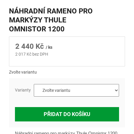
NÁHRADNÍ RAMENO PRO
MARKÝZY THULE
OMNISTOR 1200
2 440 Kč
/ ks
2 017 Kč bez DPH
Měrná
cena:
Zvolte variantu
Varianty
PŘIDAT DO KOŠÍKU
Náhradní rameno pro markýzy Thule Omnistor 1200