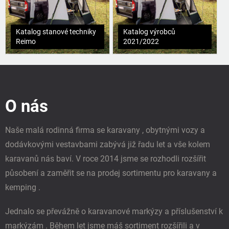
Katalog stanové techniky
Katalog výrobců
Reimo
2021/2022
Z
á
p
O nás
a
t
í
Naše malá rodinná firma se karavany , obytnými vozy a
dodávkovými vestavbami zabývá již řadu let a vše kolem
karavanů nás baví. V roce 2014 jsme se rozhodli rozšířit
působení a zaměřit se na prodej sortimentu pro karavany a
kemping .
Jednalo se převážně o karavanové markýzy a příslušenství k
markýzám . Během let jsme máš sortiment rozšířili a v