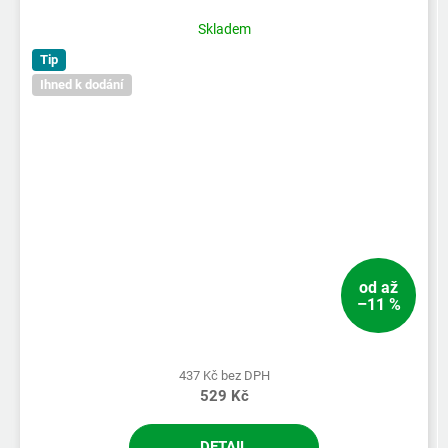
Skladem
Tip
Ihned k dodání
od
až
–11 %
437 Kč bez DPH
529 Kč
DETAIL