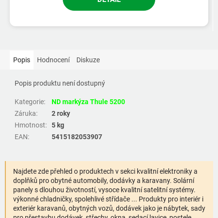
Popis
Hodnocení
Diskuze
Popis produktu není dostupný
Kategorie
:
ND markýza Thule 5200
Záruka
:
2 roky
Hmotnost
:
5 kg
EAN
:
5415182053907
Najdete zde přehled o produktech v sekci kvalitní elektroniky a
doplňků pro obytné automobily, dodávky a karavany. Solární
panely s dlouhou životností, vysoce kvalitní satelitní systémy.
výkonné chladničky, spolehlivé střídače ... Produkty pro interiér i
exteriér karavanů, obytných vozů, dodávek jako je nábytek, sady
pro přestavbu dodávek, střechy, okna, sedací lavice, postele