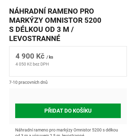
NÁHRADNÍ RAMENO PRO
MARKÝZY OMNISTOR 5200
S DÉLKOU OD 3 M /
LEVOSTRANNÉ
4 900 Kč
/ ks
4 050 Kč bez DPH
Měrná
cena:
7-10 pracovních dnů
PŘIDAT DO KOŠÍKU
Náhradní rameno pro markýzy Omnistor 5200 s délkou
od 3 m a výsuvem 2,5 m, levostranné