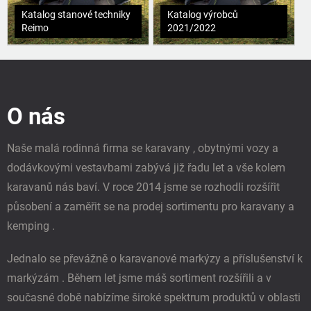
Katalog stanové techniky
Katalog výrobců
Reimo
2021/2022
Z
á
p
O nás
a
t
í
Naše malá rodinná firma se karavany , obytnými vozy a
dodávkovými vestavbami zabývá již řadu let a vše kolem
karavanů nás baví. V roce 2014 jsme se rozhodli rozšířit
působení a zaměřit se na prodej sortimentu pro karavany a
kemping .
Jednalo se převážně o karavanové markýzy a příslušenství k
markýzám . Během let jsme máš sortiment rozšířili a v
současné době nabízíme široké spektrum produktů v oblasti