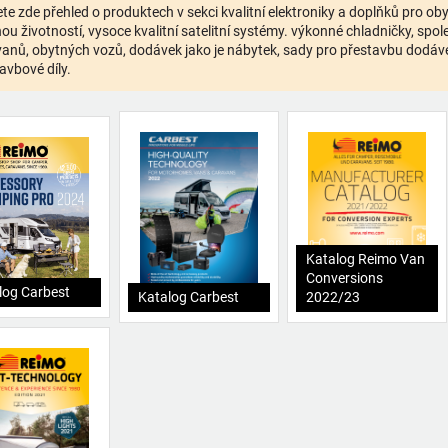
te zde přehled o produktech v sekci kvalitní elektroniky a doplňků pro o
ou životností, vysoce kvalitní satelitní systémy. výkonné chladničky, spolehl
anů, obytných vozů, dodávek jako je nábytek, sady pro přestavbu dodávek,
avbové díly.
Katalog Reimo Van
Conversions
log Carbest
Katalog Carbest
2022/23