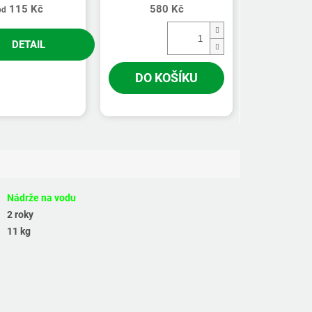
115 Kč
580 Kč
od
DETAIL
DO KOŠÍKU
Nádrže na vodu
2 roky
11 kg