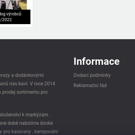
log výrobců
1/2022
Informace
i vozy a dodávkovými
Dodací podmínky
vanů nás baví. V roce 2014
Reklamační řád
a prodej sortimentu pro
slušenství k markýzám .
asné době nabízíme široké
y pro karavany , kempování