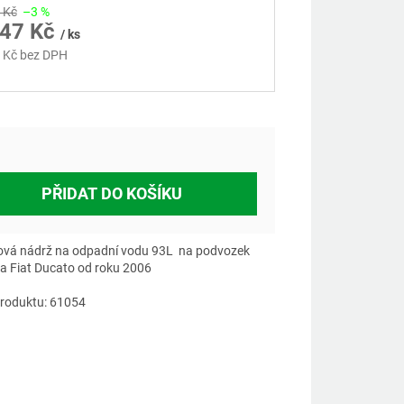
 Kč
–3 %
947 Kč
/ ks
 Kč bez DPH
á
PŘIDAT DO KOŠÍKU
ová nádrž na odpadní vodu 93L na podvozek
la Fiat Ducato od roku 2006
roduktu: 61054