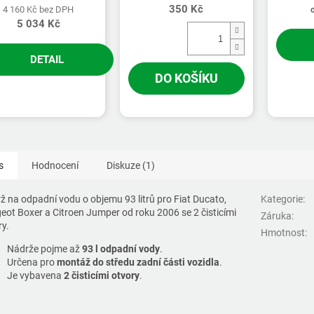
350 Kč
4 160 Kč bez DPH
5 034 Kč
DETAIL
DO KOŠÍKU
s
Hodnocení
Diskuze (1)
ž na odpadní vodu o objemu 93 litrů pro Fiat Ducato,
Kategorie
:
eot Boxer a Citroen Jumper od roku 2006 se 2 čisticími
Záruka
:
ry.
Hmotnost
:
Nádrže pojme až
93 l odpadní vody
.
Určena pro
montáž do středu zadní části vozidla
.
Je vybavena
2 čisticími otvory
.