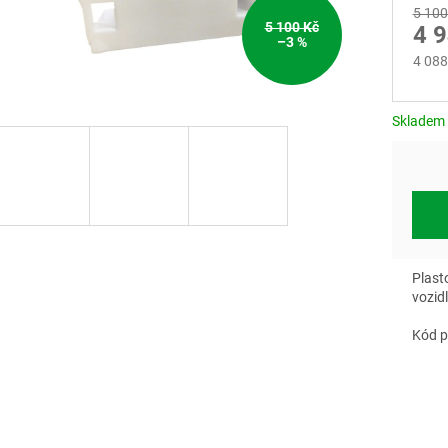
5 100
5 100 Kč
4 
–3 %
4 088
Měrn
cena:
Skladem
Plast
vozid
Kód p