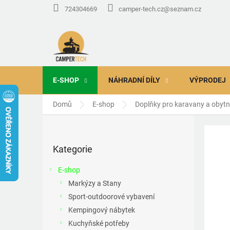
Přejít
724304669
camper-tech.cz@seznam.cz
na
obsah
E-SHOP
NÁHRADNÍ DÍLY
VÝPRODEJ
Domů
E-shop
Doplňky pro karavany a obyt
P
o
Přeskočit
s
Kategorie
kategorie
t
r
E-shop
a
Markýzy a Stany
n
Sport-outdoorové vybavení
n
í
Kempingový nábytek
p
Kuchyňské potřeby