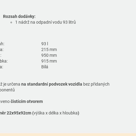
Rozsah dodávky:
1 nádrž na odpadní vodu 93 litrů
h:
93 l
a:
215 mm
:
950 mm
bka:
915 mm
a:
Bílá
ž je určena
na standardní podvozek vozidla
bez přidaných
ponentů
aveno
čistícím otvorem
ěr 22x95x92cm (
výška x délka x hloubka
)