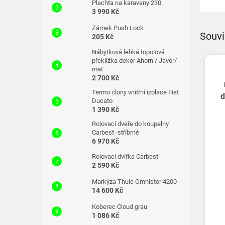
Plachta na karavany 230
3 990 Kč
Zámek Push Lock
Souvi
205 Kč
Nábytková lehká topolová
překližka dekor Ahorn / Javor/
mat
2 700 Kč
Termo clony vnitřní izolace Fiat
d
Ducato
1 390 Kč
Rolovací dveře do koupelny
Carbest -stříbrné
6 970 Kč
Rolovací dvířka Carbest
2 590 Kč
Markýza Thule Omnistor 4200
14 600 Kč
Koberec Cloud grau
1 086 Kč