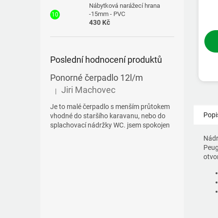
Nábytková narážecí hrana
-15mm - PVC
430 Kč
Poslední hodnocení produktů
Ponorné čerpadlo 12l/m
Jiri Machovec
|
Hodnocení produktu je 5 z 5 hvězdiček.
Je to malé čerpadlo s menším průtokem
Popi
vhodné do staršího karavanu, nebo do
splachovací nádržky WC. jsem spokojen
Nádr
Peug
otvo