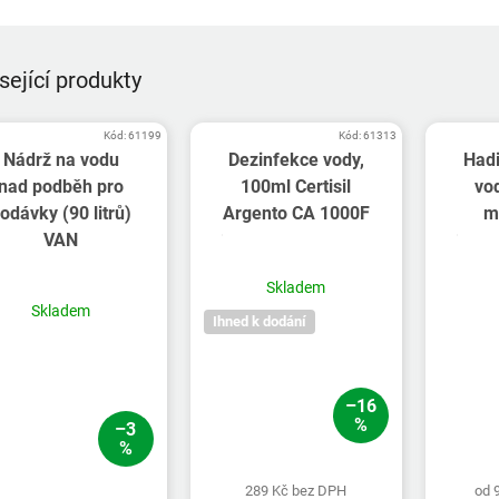
sející produkty
Kód:
61199
Kód:
61313
Nádrž na vodu
Dezinfekce vody,
Hadi
nad podběh pro
100ml Certisil
vod
odávky (90 litrů)
Argento CA 1000F
m
VAN
Skladem
Skladem
Ihned k dodání
–16
%
–3
%
289 Kč bez DPH
od 