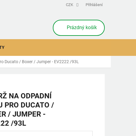
CZK
Přihlášení
NÁKUPNÍ
Prázdný košík
KOŠÍK
TY
ro Ducato / Boxer / Jumper - EV2222 /93L
Ž NA ODPADNÍ
 PRO DUCATO /
R / JUMPER -
22 /93L