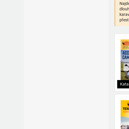
Najde
dlouh
karav
přest
Kata