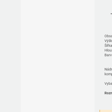
Obsa
Výšk
Šířka
Hlou
Barv
Nádr
kom
Vyb
Rozm