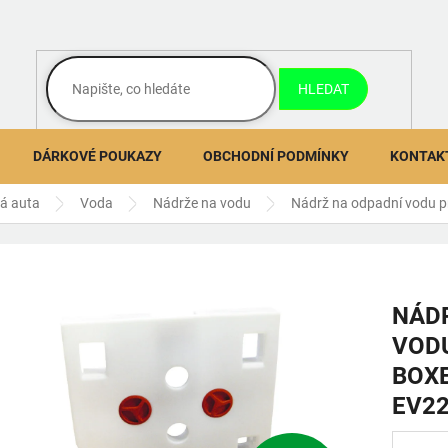
HLEDAT
DÁRKOVÉ POUKAZY
OBCHODNÍ PODMÍNKY
KONTAK
ná auta
Voda
Nádrže na vodu
Nádrž na odpadní vodu p
NÁDR
VODU
BOXE
EV22