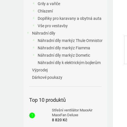
a
Grily a vařiče
n
Chlazení
e
Doplňky pro karavany a obytná auta
l
Vše pro vestavby
Náhradní díly
Náhradní díly markýz Thule Omnistor
Náhradní díly markýz Fiamma
Náhradní díly markýz Dometic
Náhradní díly k elektrickým bojlerům
Výprodej
Dárkové poukazy
Top 10 produktů
Střešní ventilátor MaxxAir
MaxxFan Deluxe
8 820 Kč