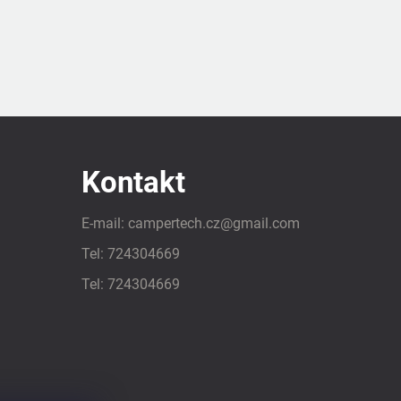
Kontakt
E-mail:
campertech.cz
@
gmail.com
Tel:
724304669
Tel:
724304669