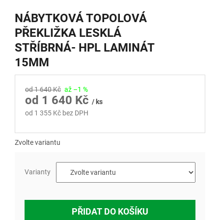
NÁBYTKOVÁ TOPOLOVÁ
PŘEKLIŽKA LESKLÁ
STŘÍBRNÁ- HPL LAMINÁT
15MM
od 1 640 Kč
až –1 %
od
1 640 Kč
/ ks
od
1 355 Kč
bez DPH
Měrná
cena:
Zvolte variantu
Varianty
PŘIDAT DO KOŠÍKU