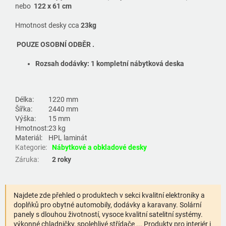
nebo
122 x 61 cm
Hmotnost desky cca
23kg
POUZE OSOBNÍ ODBĚR .
Rozsah dodávky:
1 kompletní nábytková deska
Délka:
1220 mm
Šířka:
2440 mm
Výška:
15 mm
Hmotnost:
23 kg
Materiál:
HPL laminát
Kategorie
:
Nábytkové a obkladové desky
Záruka
:
2 roky
Najdete zde přehled o produktech v sekci kvalitní elektroniky a
doplňků pro obytné automobily, dodávky a karavany. Solární
panely s dlouhou životností, vysoce kvalitní satelitní systémy.
výkonné chladničky, spolehlivé střídače ... Produkty pro interiér i