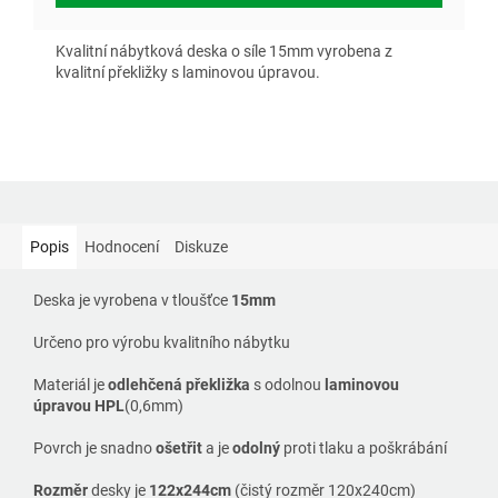
Kvalitní nábytková deska o síle 15mm vyrobena z
kvalitní překližky s laminovou úpravou.
Popis
Hodnocení
Diskuze
Deska je vyrobena v tloušťce
15mm
Určeno pro výrobu kvalitního nábytku
Materiál je
odlehčená překližka
s odolnou
laminovou
úpravou
HPL
(0,6mm)
Povrch je snadno
ošetřit
a
je
odolný
proti tlaku a poškrábání
Rozměr
desky je
122x244cm
(čistý rozměr 120x240cm)