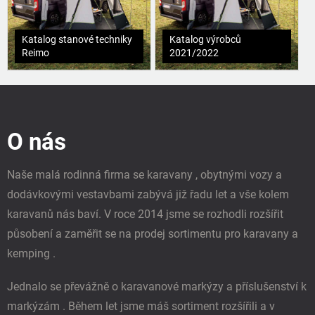
Katalog stanové techniky
Katalog výrobců
Reimo
2021/2022
Z
á
p
O nás
a
t
í
Naše malá rodinná firma se karavany , obytnými vozy a
dodávkovými vestavbami zabývá již řadu let a vše kolem
karavanů nás baví. V roce 2014 jsme se rozhodli rozšířit
působení a zaměřit se na prodej sortimentu pro karavany a
kemping .
Jednalo se převážně o karavanové markýzy a příslušenství k
markýzám . Během let jsme máš sortiment rozšířili a v