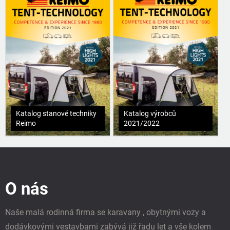
Katalog stanové techniky
Katalog výrobců
Reimo
2021/2022
Z
á
p
O nás
a
t
í
Naše malá rodinná firma se karavany , obytnými vozy a
dodávkovými vestavbami zabývá již řadu let a vše kolem