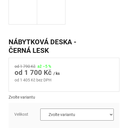
NÁBYTKOVÁ DESKA -
ČERNÁ LESK
od 1 790 Kč
až –5 %
od
1 700 Kč
/ ks
od
1 405 Kč
bez DPH
Měrná
cena:
Zvolte variantu
Velikost