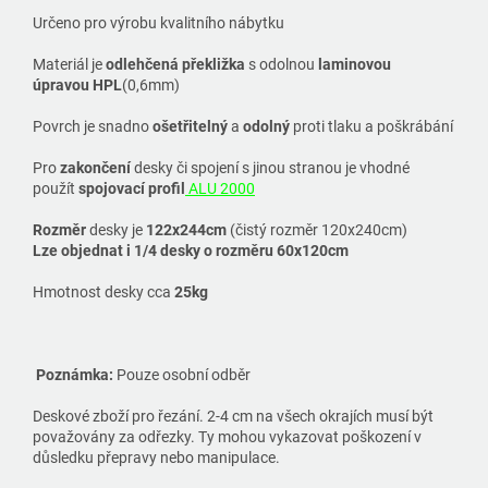
Určeno pro výrobu kvalitního nábytku
Materiál je
odlehčená překližka
s odolnou
laminovou
úpravou
HPL
(0,6mm)
Povrch je snadno
ošetřitelný
a
odolný
proti tlaku a poškrábání
Pro
zakončení
desky či spojení s jinou stranou je vhodné
použít
spojovací profil
ALU 2000
Rozměr
desky je
122x244cm
(čistý rozměr 120x240cm)
Lze objednat i 1/4 desky o rozměru 60x120cm
Hmotnost desky cca
25kg
Poznámka:
Pouze osobní odběr
Deskové zboží pro řezání. 2-4 cm na všech okrajích musí být
považovány za odřezky. Ty mohou vykazovat poškození v
důsledku přepravy nebo manipulace.