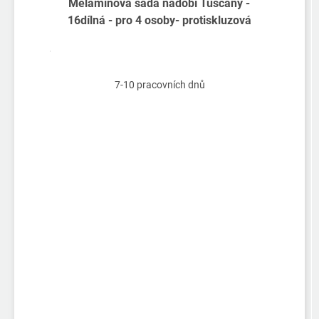
Melaminová sada nádobí Tuscany -
16dílná - pro 4 osoby- protiskluzová
7-10 pracovních dnů