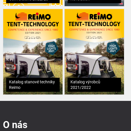
Katalog stanové techniky
Katalog výrobců
Reimo
2021/2022
Z
á
p
O nás
a
t