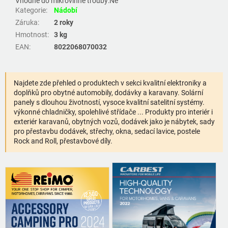
Vhodné do mikrovlnné trouby:
Ne
Kategorie
:
Nádobí
Záruka
:
2 roky
Hmotnost
:
3 kg
EAN
:
8022068070032
Najdete zde přehled o produktech v sekci kvalitní elektroniky a
doplňků pro obytné automobily, dodávky a karavany. Solární
panely s dlouhou životností, vysoce kvalitní satelitní systémy.
výkonné chladničky, spolehlivé střídače ... Produkty pro interiér i
exteriér karavanů, obytných vozů, dodávek jako je nábytek, sady
pro přestavbu dodávek, střechy, okna, sedací lavice, postele
Rock and Roll, přestavbové díly.