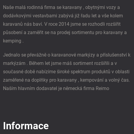
í
Naše malá rodinná firma se karavany , obytnými vozy a
dodávkovými vestavbami zabývá již řadu let a vše kolem
karavanů nás baví. V roce 2014 jsme se rozhodli rozšířit
působení a zaměřit se na prodej sortimentu pro karavany a
kemping .
Jednalo se převážně o karavanové markýzy a příslušenství k
markýzám . Během let jsme máš sortiment rozšířili a v
současné době nabízíme široké spektrum produktů v oblasti
zaměřené na doplňky pro karavany , kempování a volný čas.
Naším hlavním dodavatel je německá firma Reimo
Informace