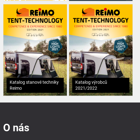
Katalog stanové techniky
Katalog výrobců
Reimo
2021/2022
Z
á
p
O nás
a
t
í