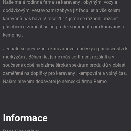
Naše malá rodinná firma se karavany , obytnými vozy a
dodávkovými vestavbami zabývá již řadu let a vše kolem
karavanů nás baví. V roce 2014 jsme se rozhodli rozšířit
působení a zaměřit se na prodej sortimentu pro karavany a
kemping .
Jednalo se převážně o karavanové markýzy a příslušenství k
markýzám . Během let jsme máš sortiment rozšířili a v
současné době nabízíme široké spektrum produktů v oblasti
zaměřené na doplňky pro karavany , kempování a volný čas.
Naším hlavním dodavatel je německá firma Reimo
Informace