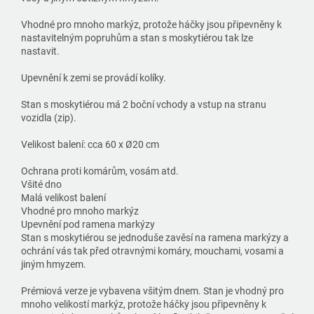
Vhodné pro mnoho markýz, protože háčky jsou připevněny k
nastavitelným popruhům a stan s moskytiérou tak lze
nastavit.
Upevnění k zemi se provádí kolíky.
Stan s moskytiérou má 2 boční vchody a vstup na stranu
vozidla (zip).
Velikost balení: cca 60 x Ø20 cm
Ochrana proti komárům, vosám atd.
Všité dno
Malá velikost balení
Vhodné pro mnoho markýz
Upevnění pod ramena markýzy
Stan s moskytiérou se jednoduše zavěsí na ramena markýzy a
ochrání vás tak před otravnými komáry, mouchami, vosami a
jiným hmyzem.
Prémiová verze je vybavena všitým dnem. Stan je vhodný pro
mnoho velikostí markýz, protože háčky jsou připevněny k