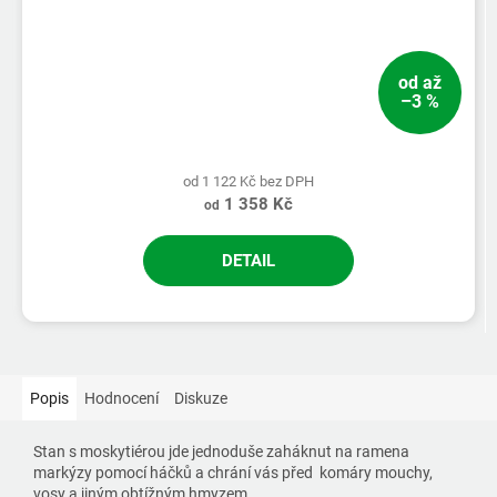
od
až
–3 %
od 1 122 Kč bez DPH
1 358 Kč
od
DETAIL
Popis
Hodnocení
Diskuze
Stan s moskytiérou jde jednoduše zaháknut na ramena
markýzy pomocí háčků a chrání vás před komáry mouchy,
vosy a jiným obtížným hmyzem.