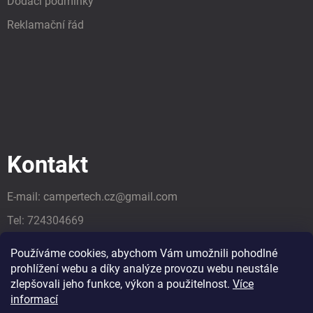
Dodací podmínky
Reklamační řád
Kontakt
E-mail:
campertech.cz
@
gmail.com
Tel:
724304669
Tel:
724304669
Používáme cookies, abychom Vám umožnili pohodlné
prohlížení webu a díky analýze provozu webu neustále
zlepšovali jeho funkce, výkon a použitelnost.
Více
informací