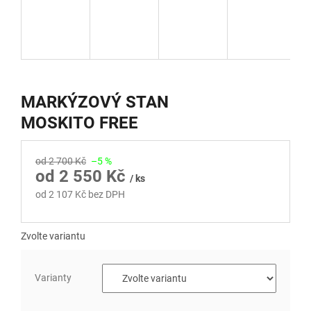
MARKÝZOVÝ STAN
MOSKITO FREE
od 2 700 Kč
–5 %
od
2 550 Kč
/ ks
od
2 107 Kč
bez DPH
Měrná
cena:
Zvolte variantu
Varianty