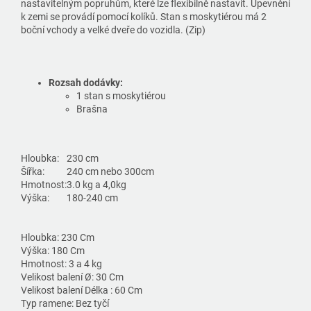
nastavitelným popruhům, které lze flexibilně nastavit. Upevnění
k zemi se provádí pomocí kolíků. Stan s moskytiérou má 2
boční vchody a velké dveře do vozidla. (Zip)
Rozsah dodávky:
1 stan s moskytiérou
Brašna
Hloubka:
230 cm
Šířka:
240 cm nebo 300cm
Hmotnost:
3.0 kg a 4,0kg
Výška:
180-240 cm
Hloubka: 230 Cm
Výška: 180 Cm
Hmotnost: 3 a 4 kg
Velikost balení Ø: 30 Cm
Velikost balení Délka : 60 Cm
Typ ramene: Bez tyčí