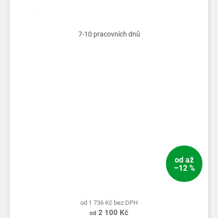
7-10 pracovních dnů
od
až
–12 %
od 1 736 Kč bez DPH
2 100 Kč
od