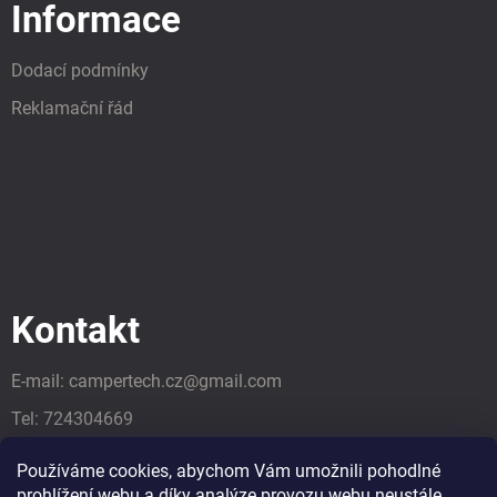
Informace
Dodací podmínky
Reklamační řád
Kontakt
E-mail:
campertech.cz
@
gmail.com
Tel:
724304669
Tel:
724304669
Používáme cookies, abychom Vám umožnili pohodlné
prohlížení webu a díky analýze provozu webu neustále