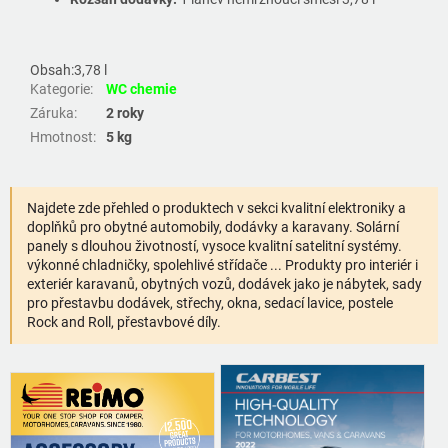
Obsah:
3,78 l
Kategorie
:
WC chemie
Záruka
:
2 roky
Hmotnost
:
5 kg
Najdete zde přehled o produktech v sekci kvalitní elektroniky a
doplňků pro obytné automobily, dodávky a karavany. Solární
panely s dlouhou životností, vysoce kvalitní satelitní systémy.
výkonné chladničky, spolehlivé střídače ... Produkty pro interiér i
exteriér karavanů, obytných vozů, dodávek jako je nábytek, sady
pro přestavbu dodávek, střechy, okna, sedací lavice, postele
Rock and Roll, přestavbové díly.