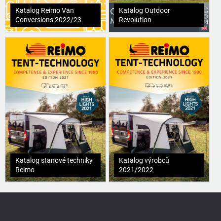
Katalog Reimo Van
Katalog Outdoor
Conversions 2022/23
Revolution
Katalog stanové techniky
Katalog výrobců
Reimo
2021/2022
Z
á
p