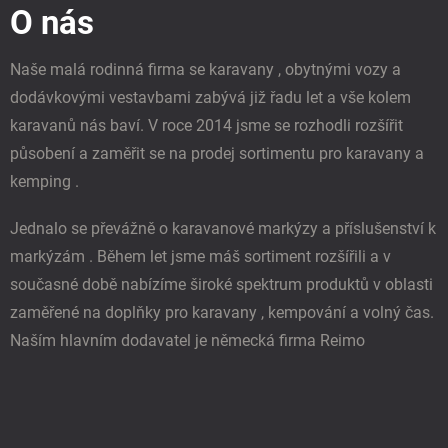
O nás
a
t
í
Naše malá rodinná firma se karavany , obytnými vozy a
dodávkovými vestavbami zabývá již řadu let a vše kolem
karavanů nás baví. V roce 2014 jsme se rozhodli rozšířit
působení a zaměřit se na prodej sortimentu pro karavany a
kemping .
Jednalo se převážně o karavanové markýzy a příslušenství k
markýzám . Během let jsme máš sortiment rozšířili a v
současné době nabízíme široké spektrum produktů v oblasti
zaměřené na doplňky pro karavany , kempování a volný čas.
Naším hlavním dodavatel je německá firma Reimo