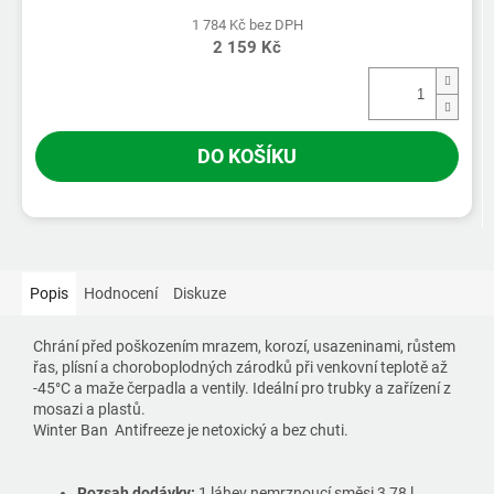
1 784 Kč bez DPH
2 159 Kč
DO KOŠÍKU
Popis
Hodnocení
Diskuze
Chrání před poškozením mrazem, korozí, usazeninami, růstem
řas, plísní a choroboplodných zárodků při venkovní teplotě až
-45°C a maže čerpadla a ventily. Ideální pro trubky a zařízení z
mosazi a plastů.
Winter Ban Antifreeze je netoxický a bez chuti.
Rozsah dodávky:
1 láhev nemrznoucí směsi 3,78 l