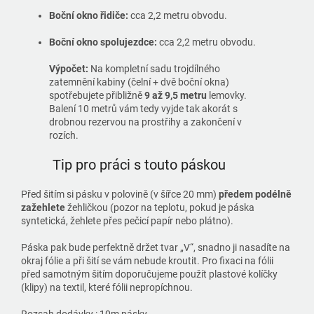
Boční okno řidiče:
cca 2,2 metru obvodu.
Boční okno spolujezdce:
cca 2,2 metru obvodu.
Výpočet:
Na kompletní sadu trojdílného
zatemnění kabiny (čelní + dvě boční okna)
spotřebujete přibližně
9 až 9,5 metru
lemovky.
Balení 10 metrů vám tedy vyjde tak akorát s
drobnou rezervou na prostřihy a zakončení v
rozích.
Tip pro práci s touto páskou
Před šitím si pásku v polovině (v šířce 20 mm)
předem podélně
zažehlete
žehličkou (pozor na teplotu, pokud je páska
syntetická, žehlete přes pečicí papír nebo plátno).
Páska pak bude perfektně držet tvar „V“, snadno ji nasadíte na
okraj fólie a při šití se vám nebude kroutit. Pro fixaci na fólii
před samotným šitím doporučujeme použít plastové kolíčky
(klipy) na textil, které fólii nepropíchnou.