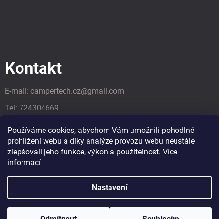
Kontakt
E-mail:
campertech.cz
@
gmail.com
Tel:
724304669
Tel:
724304669
Používáme cookies, abychom Vám umožnili pohodlné
prohlížení webu a díky analýze provozu webu neustále
zlepšovali jeho funkce, výkon a použitelnost.
Více
informací
Nastavení
Odmítnout
Souhlasím