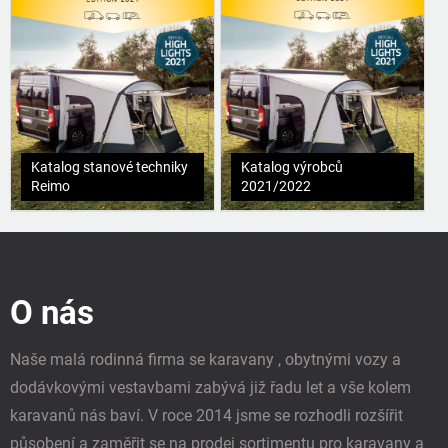
Katalog stanové techniky
Katalog výrobců
Reimo
2021/2022
Z
á
p
O nás
a
t
í
Naše malá rodinná firma se karavany , obytnými vozy a
dodávkovými vestavbami zabývá již řadu let a vše kolem
karavanů nás baví. V roce 2014 jsme se rozhodli rozšířit
působení a zaměřit se na prodej sortimentu pro karavany a