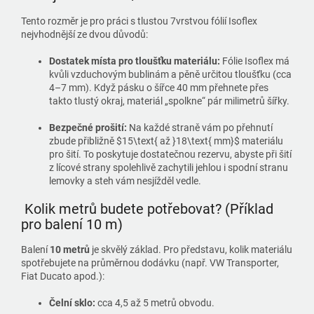
Tento rozměr je pro práci s tlustou 7vrstvou fólií Isoflex
nejvhodnější ze dvou důvodů:
Dostatek místa pro tloušťku materiálu:
Fólie Isoflex má
kvůli vzduchovým bublinám a pěně určitou tloušťku (cca
4–7 mm). Když pásku o šířce 40 mm přehnete přes
takto tlustý okraj, materiál „spolkne“ pár milimetrů šířky.
Bezpečné prošití:
Na každé straně vám po přehnutí
zbude přibližně
$15\text{ až }18\text{ mm}$
materiálu
pro šití. To poskytuje dostatečnou rezervu, abyste při šití
z lícové strany spolehlivě zachytili jehlou i spodní stranu
lemovky a steh vám nesjížděl vedle.
Kolik metrů budete potřebovat? (Příklad
pro balení 10 m)
Balení
10 metrů
je skvělý základ. Pro představu, kolik materiálu
spotřebujete na průměrnou dodávku (např. VW Transporter,
Fiat Ducato apod.):
Čelní sklo:
cca 4,5 až 5 metrů obvodu.