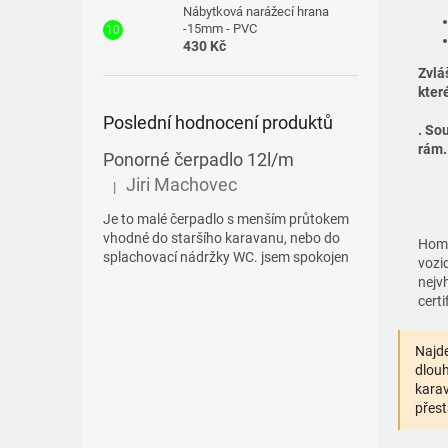
Nábytková narážecí hrana
-15mm - PVC
430 Kč
Zvlá
kter
Poslední hodnocení produktů
. So
rám.
Ponorné čerpadlo 12l/m
Jiri Machovec
|
Hodnocení produktu je 5 z 5 hvězdiček.
Je to malé čerpadlo s menším průtokem
vhodné do staršího karavanu, nebo do
Homo
splachovací nádržky WC. jsem spokojen
vozi
nejv
certi
Najde
dlouh
karav
přest