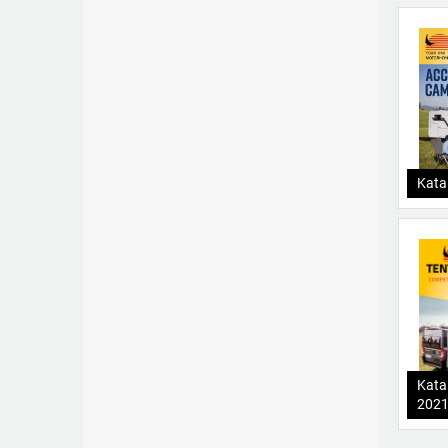
Kata
Kata
202