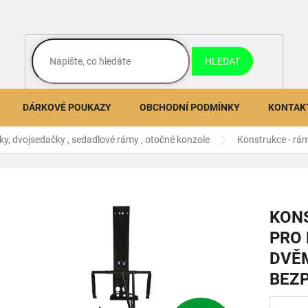
HLEDAT
DÁRKOVÉ POUKAZY
OBCHODNÍ PODMÍNKY
KONTAK
y, dvojsedačky , sedadlové rámy , otočné konzole
Konstrukce - rá
KONS
PRO 
DVĚ
BEZ