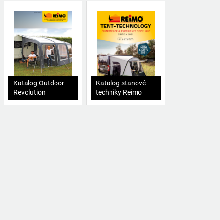
Katalog Outdoor
Katalog stanové
Revolution
techniky Reimo