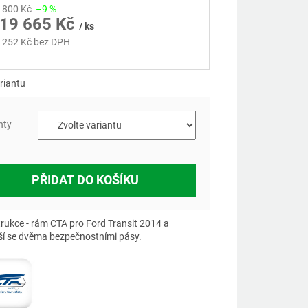
 800 Kč
–9 %
19 665 Kč
/ ks
 252 Kč
bez DPH
á
riantu
nty
PŘIDAT DO KOŠÍKU
rukce - rám CTA pro Ford Transit 2014 a
ší se dvěma bezpečnostními pásy.