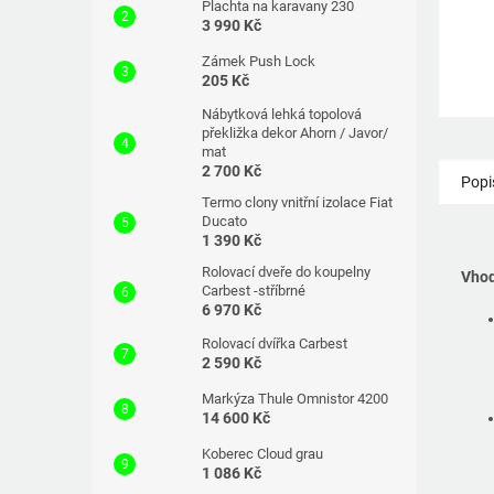
Plachta na karavany 230
3 990 Kč
Zámek Push Lock
205 Kč
Nábytková lehká topolová
překližka dekor Ahorn / Javor/
mat
2 700 Kč
Popi
Termo clony vnitřní izolace Fiat
Ducato
1 390 Kč
Rolovací dveře do koupelny
Vhod
Carbest -stříbrné
6 970 Kč
Rolovací dvířka Carbest
2 590 Kč
Markýza Thule Omnistor 4200
14 600 Kč
Koberec Cloud grau
1 086 Kč