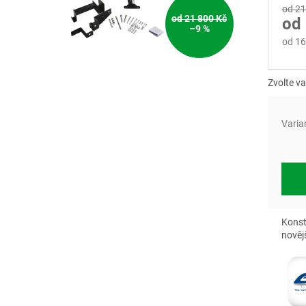
od 21
od 21 800 Kč
od
–9 %
od
16
Měrn
cena:
Zvolte va
Varia
Konst
nověj