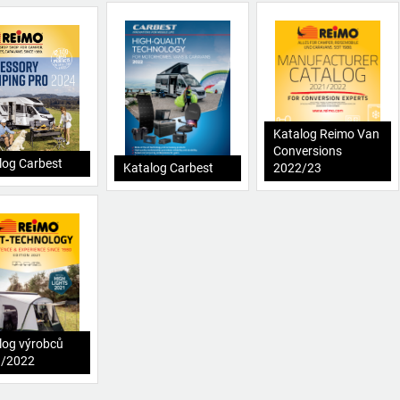
Katalog Reimo Van
Conversions
log Carbest
Katalog Carbest
2022/23
log výrobců
1/2022