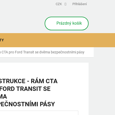
CZK
Přihlášení
NÁKUPNÍ
Prázdný košík
KOŠÍK
TY
m CTA pro Ford Transit se dvěma bezpečnostními pásy
TRUKCE - RÁM CTA
FORD TRANSIT SE
MA
PEČNOSTNÍMI PÁSY