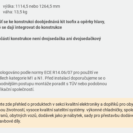
výška: 1114,5 nebo 1264,5 mm
váha: 13,5 kg
šť se ke konstrukci doobjednává kit Isofix a opěrky hlavy,
é se dají integrovat do konstrukce
učástí konstrukce není dvojsedačka ani dvojsedačkový
logováno podle normy ECE R14.06/07 pro použití ve
dlech kategorie M1 a N1. Před instalací doporučujeme se o
hodnějším postupu montáže poradit s TÜV nebo podobnou
fikační společností.
te zde přehled o produktech v sekci kvalitní elektroniky a doplňků pro o
ou životností, vysoce kvalitní satelitní systémy. výkonné chladničky, spolehl
anů, obytných vozů, dodávek jako je nábytek, sady pro přestavbu dodávek,
avbové díly.