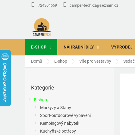
Přejít
724304669
camper-tech.cz@seznam.cz
na
obsah
E-SHOP
NÁHRADNÍ DÍLY
VÝPRODEJ
Domů
E-shop
Vše pro vestavby
Sedačk
P
o
Přeskočit
s
Kategorie
kategorie
t
r
E-shop
a
Markýzy a Stany
n
Sport-outdoorové vybavení
n
í
Kempingový nábytek
p
Kuchyňské potřeby