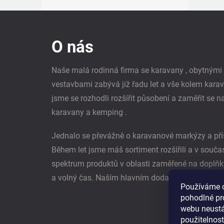
Z
á
p
O nás
a
t
í
Naše malá rodinná firma se karavany , obytným
vestavbami zabývá již řadu let a vše kolem kara
jsme se rozhodli rozšířit působení a zaměřit se n
karavany a kemping .
Jednalo se převážně o karavanové markýzy a pří
Během let jsme máš sortiment rozšířili a v souč
spektrum produktů v oblasti zaměřené na doplňk
a volný čas. Naším hlavním dodavatel je němec
Používáme 
pohodlné pr
webu neustál
použitelnos