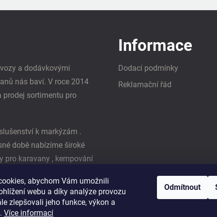
Informace
i vozy a dodávkovými
Dodací podmínky
vanů nás baví. V roce 2014
Reklamační řád
a prodej sortimentu pro
slušenství k markýzám .
asné době nabízíme široké
y pro karavany , kempování
ká firma Reimo
cookies, abychom Vám umožnili
Odmítnout
ohlížení webu a díky analýze provozu
e zlepšovali jeho funkce, výkon a
t.
Více informací