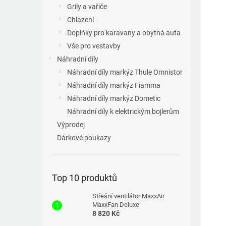
a
Grily a vařiče
n
Chlazení
e
Doplňky pro karavany a obytná auta
l
Vše pro vestavby
Náhradní díly
Náhradní díly markýz Thule Omnistor
Náhradní díly markýz Fiamma
Náhradní díly markýz Dometic
Náhradní díly k elektrickým bojlerům
Výprodej
Dárkové poukazy
Top 10 produktů
Střešní ventilátor MaxxAir
MaxxFan Deluxe
8 820 Kč