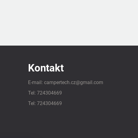
Kontakt
E-mail:
campertech.cz
@
gmail.com
Tel:
724304669
Tel:
724304669