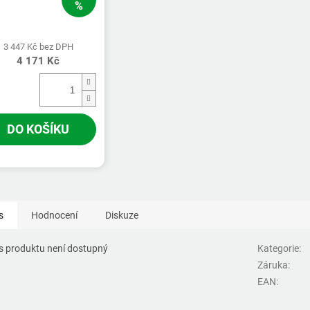
%
3 447 Kč bez DPH
4 171 Kč
DO KOŠÍKU
s
Hodnocení
Diskuze
s produktu není dostupný
Kategorie
:
Záruka
:
EAN
: