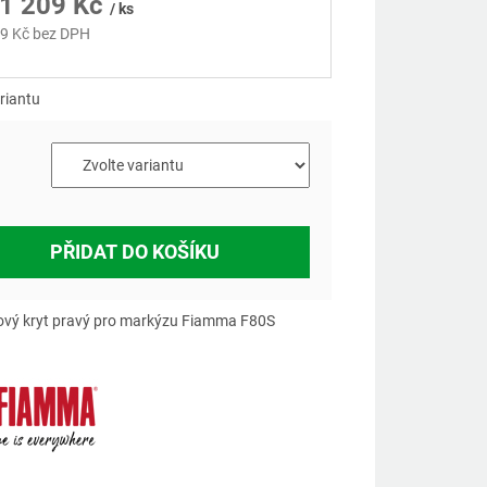
1 209 Kč
/ ks
9 Kč
bez DPH
á
riantu
a
PŘIDAT DO KOŠÍKU
vý kryt pravý pro markýzu Fiamma F80S