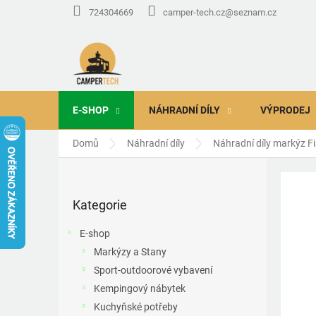
Přejít
724304669
camper-tech.cz@seznam.cz
na
obsah
E-SHOP
NÁHRADNÍ DÍLY
VÝPRODEJ
Domů
Náhradní díly
Náhradní díly markýz 
P
o
Přeskočit
s
Kategorie
kategorie
t
r
E-shop
a
Markýzy a Stany
n
Sport-outdoorové vybavení
n
í
Kempingový nábytek
p
Kuchyňské potřeby