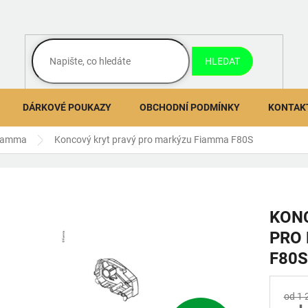
HLEDAT
DÁRKOVÉ POUKAZY
OBCHODNÍ PODMÍNKY
KONTAK
Fiamma
Koncový kryt pravý pro markýzu Fiamma F80S
KON
PRO
F80S
od 1 