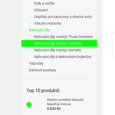
a
Grily a vařiče
n
Chlazení
e
Doplňky pro karavany a obytná auta
l
Vše pro vestavby
Náhradní díly
Náhradní díly markýz Thule Omnistor
Náhradní díly markýz Fiamma
Náhradní díly markýz Dometic
Náhradní díly k elektrickým bojlerům
Výprodej
Dárkové poukazy
Top 10 produktů
Střešní ventilátor MaxxAir
MaxxFan Deluxe
8 820 Kč