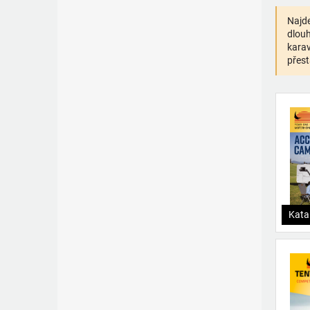
Najde
dlouh
karav
přest
Kata