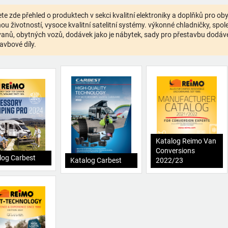
te zde přehled o produktech v sekci kvalitní elektroniky a doplňků pro o
ou životností, vysoce kvalitní satelitní systémy. výkonné chladničky, spolehl
anů, obytných vozů, dodávek jako je nábytek, sady pro přestavbu dodávek,
avbové díly.
Katalog Reimo Van
Conversions
log Carbest
Katalog Carbest
2022/23