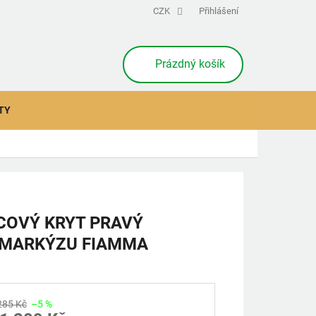
CZK
Přihlášení
NÁKUPNÍ
Prázdný košík
KOŠÍK
TY
COVÝ KRYT PRAVÝ
 MARKÝZU FIAMMA
285 Kč
–5 %