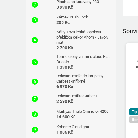
Plachta na karavany 230
3 990 Kč
Zámek Push Lock
205 Kč
Souvi
Nábytková lehká topolová
překližka dekor Ahorn / Javor/
mat
2 700 Kč
Termo clony vnitřní izolace Fiat
Ducato
1 390 Kč
F
Rolovací dveře do koupelny
Carbest -stříbrné
6 970 Kč
Rolovací dvířka Carbest
2 590 Kč
Markýza Thule Omnistor 4200
Tip
14 600 Kč
Ihn
Koberec Cloud grau
1 086 Kč