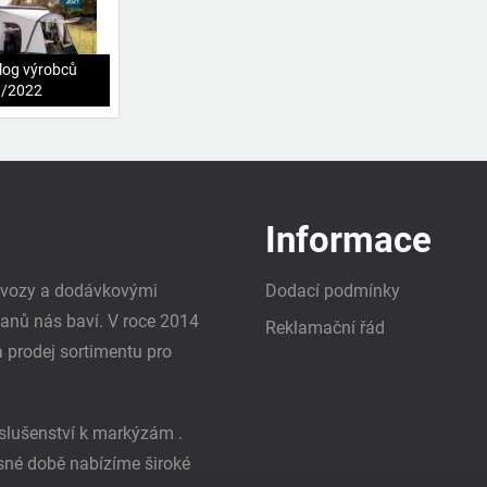
log výrobců
1/2022
Informace
i vozy a dodávkovými
Dodací podmínky
vanů nás baví. V roce 2014
Reklamační řád
a prodej sortimentu pro
slušenství k markýzám .
asné době nabízíme široké