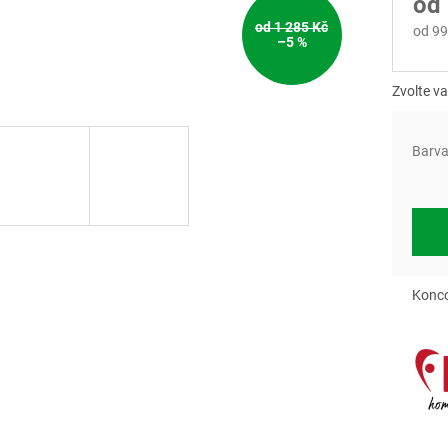
od
od 1 285 Kč
od
99
–5 %
Měrn
cena:
Zvolte va
Barv
Konco