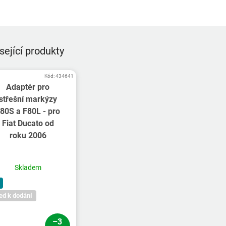
sející produkty
Kód:
434641
Adaptér pro
střešní markýzy
80S a F80L - pro
Fiat Ducato od
roku 2006
Skladem
ed k dodání
–3