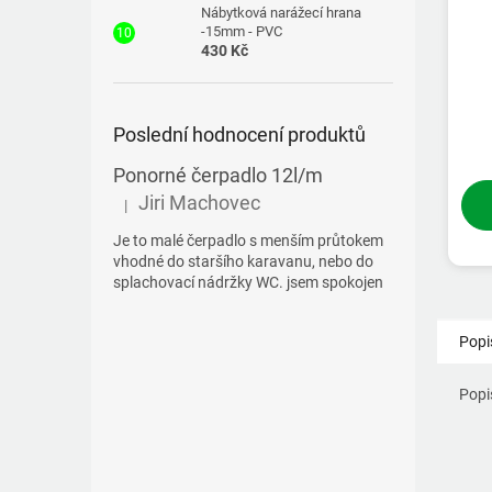
Nábytková narážecí hrana
-15mm - PVC
430 Kč
Poslední hodnocení produktů
Ponorné čerpadlo 12l/m
Jiri Machovec
|
Hodnocení produktu je 5 z 5 hvězdiček.
Je to malé čerpadlo s menším průtokem
vhodné do staršího karavanu, nebo do
splachovací nádržky WC. jsem spokojen
Popi
Popi