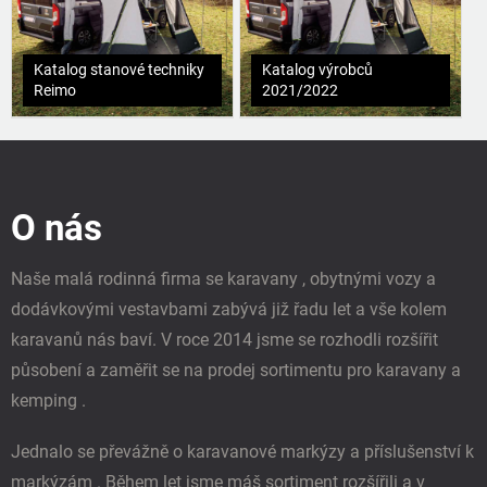
Katalog stanové techniky
Katalog výrobců
Reimo
2021/2022
Z
á
p
O nás
a
t
í
Naše malá rodinná firma se karavany , obytnými vozy a
dodávkovými vestavbami zabývá již řadu let a vše kolem
karavanů nás baví. V roce 2014 jsme se rozhodli rozšířit
působení a zaměřit se na prodej sortimentu pro karavany a
kemping .
Jednalo se převážně o karavanové markýzy a příslušenství k
markýzám . Během let jsme máš sortiment rozšířili a v