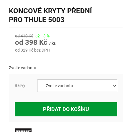
KONCOVÉ KRYTY PŘEDNÍ
PRO THULE 5003
od 410 Kč
až –3 %
od
398 Kč
/ ks
od
329 Kč
bez DPH
Měrná
cena:
Zvolte variantu
Barvy
PŘIDAT DO KOŠÍKU