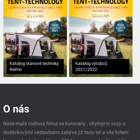
Katalog stanové techniky
Katalog výrobců
Reimo
2021/2022
Z
á
p
O nás
a
t
í
Naše malá rodinná firma se karavany , obytnými vozy a
dodávkovými vestavbami zabývá již řadu let a vše kolem