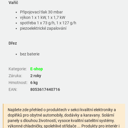
Vařič
Připojovací tlak 30 mbar
výkon 1 x 1 kW, 1 x 1,7 kW
spotřeba 1 x 73 g/h, 1 x 127 g/h
piezoelektrické zapalování
Dřez
bez baterie
Kategorie
:
E-shop
Záruka
:
2 roky
Hmotnost
:
6 kg
EAN
:
8053617440716
Najdete zde přehled o produktech v sekci kvalitní elektroniky a
doplňků pro obytné automobily, dodávky a karavany. Solární
panely s dlouhou životností, vysoce kvalitní satelitní systémy.
výkonné chladničky, spolehlivé střídače ... Produkty pro interiér i