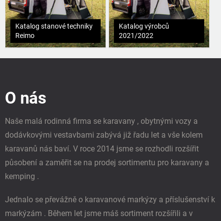
Katalog stanové techniky
Katalog výrobců
Reimo
2021/2022
Z
á
p
O nás
a
t
í
Naše malá rodinná firma se karavany , obytnými vozy a
dodávkovými vestavbami zabývá již řadu let a vše kolem
karavanů nás baví. V roce 2014 jsme se rozhodli rozšířit
působení a zaměřit se na prodej sortimentu pro karavany a
kemping .
Jednalo se převážně o karavanové markýzy a příslušenství k
markýzám . Během let jsme máš sortiment rozšířili a v