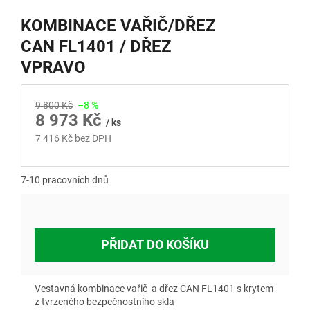
KOMBINACE VAŘIČ/DŘEZ
CAN FL1401 / DŘEZ
VPRAVO
9 800 Kč
–8 %
8 973 Kč
/ ks
7 416 Kč bez DPH
Měrná
cena:
7-10 pracovních dnů
PŘIDAT DO KOŠÍKU
Vestavná kombinace vařič a dřez CAN FL1401 s krytem
z tvrzeného bezpečnostního skla