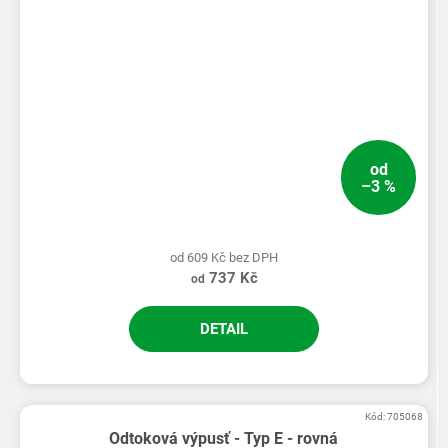
od
–3 %
od 609 Kč bez DPH
737 Kč
od
DETAIL
Kód:
705068
Odtoková výpusť - Typ E - rovná