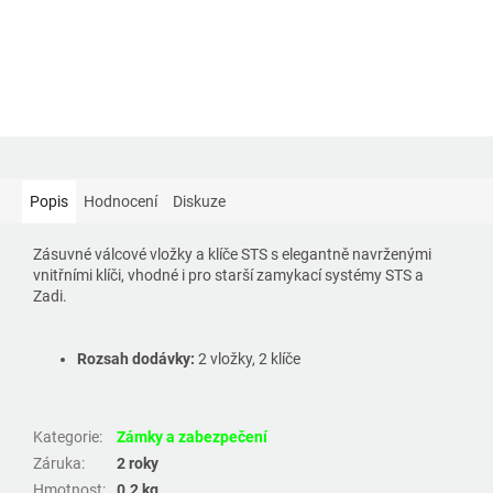
Popis
Hodnocení
Diskuze
Zásuvné válcové vložky a klíče STS s elegantně navrženými
vnitřními klíči, vhodné i pro starší zamykací systémy STS a
Zadi.
Rozsah dodávky:
2 vložky, 2 klíče
Kategorie
:
Zámky a zabezpečení
Záruka
:
2 roky
Hmotnost
:
0.2 kg