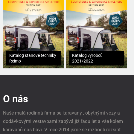
Katalog stanové techniky
Katalog výrobců
Reimo
2021/2022
Z
á
p
O nás
a
t
í
Naše malá rodinná firma se karavany , obytnými vozy a
dodávkovými vestavbami zabývá již řadu let a vše kolem
karavanů nás baví. V roce 2014 jsme se rozhodli rozšířit