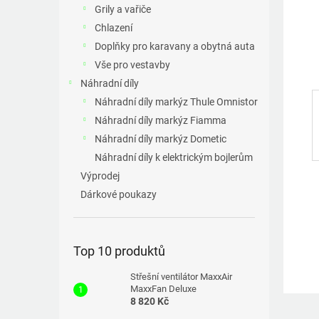
a
Grily a vařiče
n
Chlazení
e
Doplňky pro karavany a obytná auta
l
Vše pro vestavby
Náhradní díly
Náhradní díly markýz Thule Omnistor
Náhradní díly markýz Fiamma
Náhradní díly markýz Dometic
Náhradní díly k elektrickým bojlerům
Výprodej
Dárkové poukazy
Top 10 produktů
Střešní ventilátor MaxxAir
MaxxFan Deluxe
8 820 Kč