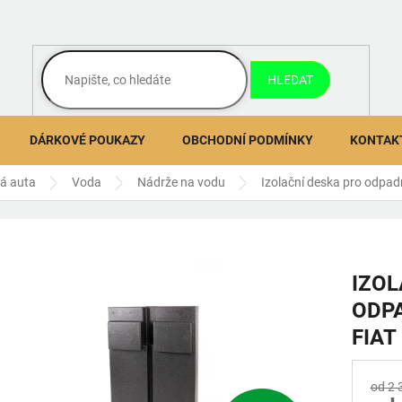
HLEDAT
DÁRKOVÉ POUKAZY
OBCHODNÍ PODMÍNKY
KONTAK
ná auta
Voda
Nádrže na vodu
Izolační deska pro odpad
IZOL
ODPA
FIAT
od 2 