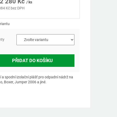
2 280 Kč
/ ks
884 Kč
bez DPH
á
riantu
nty
PŘIDAT DO KOŠÍKU
í a spodní izolační plášť pro odpadní nádrž na
o, Boxer, Jumper 2006 a jiné.