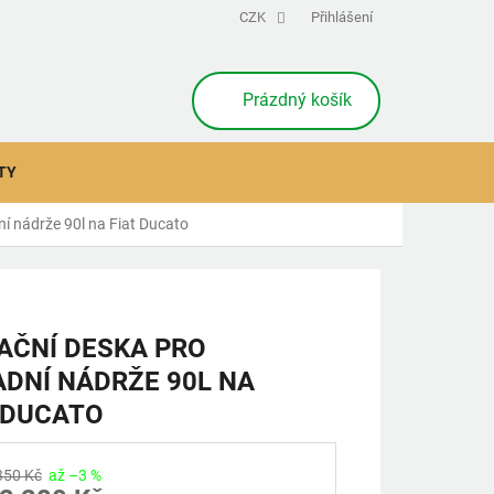
CZK
Přihlášení
NÁKUPNÍ
Prázdný košík
KOŠÍK
TY
ní nádrže 90l na Fiat Ducato
AČNÍ DESKA PRO
DNÍ NÁDRŽE 90L NA
 DUCATO
350 Kč
až –3 %