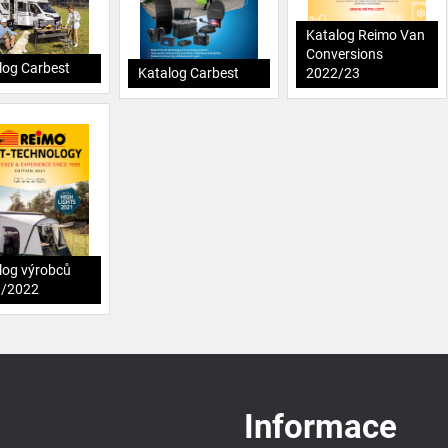
Katalog Reimo Van
Conversions
log Carbest
Katalog Carbest
2022/23
log výrobců
1/2022
Informace