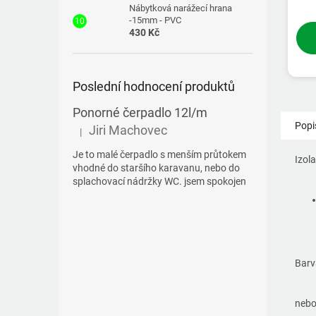
Nábytková narážecí hrana
-15mm - PVC
430 Kč
Poslední hodnocení produktů
Ponorné čerpadlo 12l/m
Popi
Jiri Machovec
|
Hodnocení produktu je 5 z 5 hvězdiček.
Je to malé čerpadlo s menším průtokem
Izol
vhodné do staršího karavanu, nebo do
splachovací nádržky WC. jsem spokojen
Barv
neb