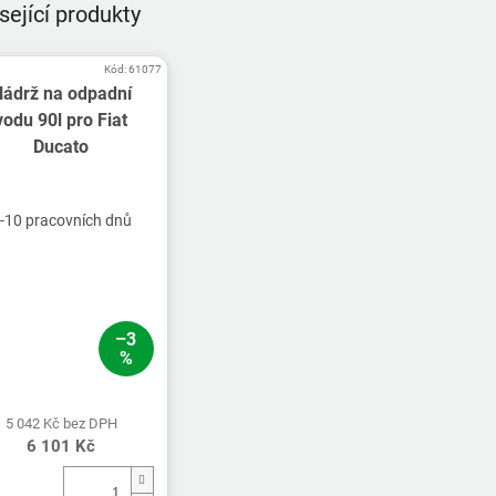
sející produkty
Kód:
61077
ádrž na odpadní
vodu 90l pro Fiat
Ducato
-10 pracovních dnů
–3
%
5 042 Kč bez DPH
6 101 Kč