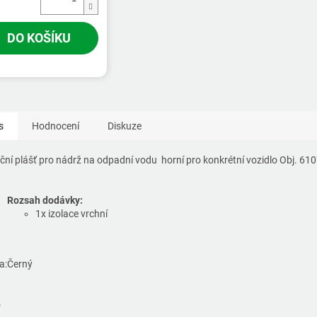
DO KOŠÍKU
s
Hodnocení
Diskuze
ační plášť pro nádrž na odpadní vodu horní pro konkrétní vozidlo Obj. 61
Rozsah dodávky:
1x izolace vrchní
a:
Černý
o