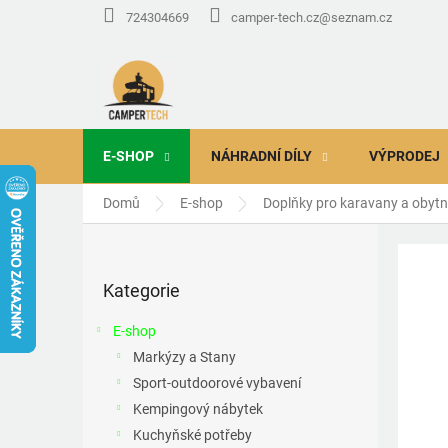
Přejít
724304669
camper-tech.cz@seznam.cz
na
obsah
E-SHOP
NÁHRADNÍ DÍLY
VÝPRODEJ
Domů
E-shop
Doplňky pro karavany a obyt
P
o
Přeskočit
s
Kategorie
kategorie
t
r
E-shop
a
Markýzy a Stany
n
Sport-outdoorové vybavení
n
í
Kempingový nábytek
p
Kuchyňské potřeby