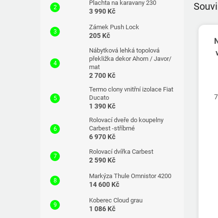
Plachta na karavany 230
Souvi
3 990 Kč
Zámek Push Lock
205 Kč
N
Nábytková lehká topolová
překližka dekor Ahorn / Javor/
mat
2 700 Kč
Termo clony vnitřní izolace Fiat
7
Ducato
1 390 Kč
Rolovací dveře do koupelny
Carbest -stříbrné
6 970 Kč
Rolovací dvířka Carbest
2 590 Kč
Markýza Thule Omnistor 4200
14 600 Kč
Koberec Cloud grau
1 086 Kč