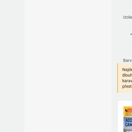
Izol
Barv
Najde
dlouh
karav
přest