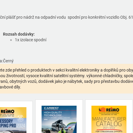
ační plášť pro nádrž na odpadní vodu spodní pro konkrétní vozidlo Obj. 6
Rozsah dodávky:
1x izolace spodní
a:
Černý
te zde přehled o produktech v sekci kvalitní elektroniky a doplňků pro o
ou životností, vysoce kvalitní satelitní systémy. výkonné chladničky, spolehl
anů, obytných vozů, dodávek jako je nábytek, sady pro přestavbu dodávek,
avbové díly.