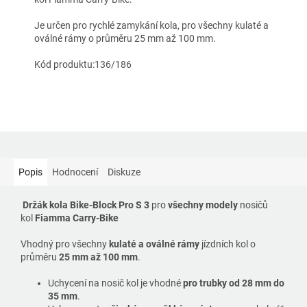
Je určen pro rychlé zamykání kola, pro všechny kulaté a
oválné rámy o průměru 25 mm až 100 mm.
Kód produktu:136/186
Popis
Hodnocení
Diskuze
Držák kola Bike-Block Pro S 3
pro
všechny modely
nosičů
kol
Fiamma Carry-Bike
Vhodný pro všechny
kulaté a oválné rámy
jízdních kol o
průměru
25 mm až 100 mm
.
Uchycení na nosič kol je vhodné
pro trubky
od 28 mm do
35 mm
.