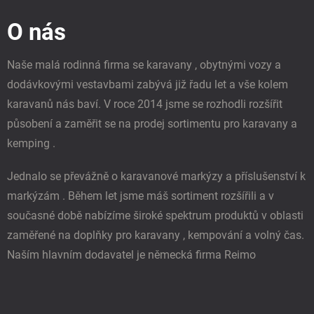
p
O nás
a
t
í
Naše malá rodinná firma se karavany , obytnými vozy a
dodávkovými vestavbami zabývá již řadu let a vše kolem
karavanů nás baví. V roce 2014 jsme se rozhodli rozšířit
působení a zaměřit se na prodej sortimentu pro karavany a
kemping .
Jednalo se převážně o karavanové markýzy a příslušenství k
markýzám . Během let jsme máš sortiment rozšířili a v
současné době nabízíme široké spektrum produktů v oblasti
zaměřené na doplňky pro karavany , kempování a volný čas.
Naším hlavním dodavatel je německá firma Reimo