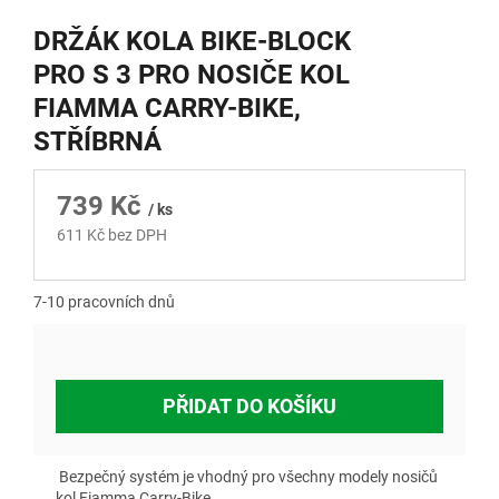
DRŽÁK KOLA BIKE-BLOCK
PRO S 3 PRO NOSIČE KOL
FIAMMA CARRY-BIKE,
STŘÍBRNÁ
739 Kč
/ ks
611 Kč bez DPH
Měrná
cena:
7-10 pracovních dnů
PŘIDAT DO KOŠÍKU
Bezpečný systém je vhodný pro všechny modely nosičů
kol Fiamma Carry-Bike.