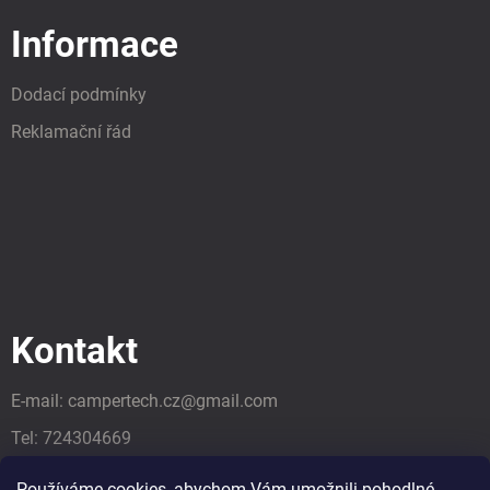
Informace
Dodací podmínky
Reklamační řád
Kontakt
E-mail:
campertech.cz
@
gmail.com
Tel:
724304669
Tel:
724304669
Používáme cookies, abychom Vám umožnili pohodlné