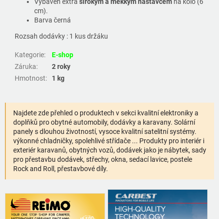
Vybaven extra
širokým a měkkým nástavcem
na kolo (6
cm).
Barva černá
Rozsah dodávky : 1 kus držáku
Kategorie
:
E-shop
Záruka
:
2 roky
Hmotnost
:
1 kg
Najdete zde přehled o produktech v sekci kvalitní elektroniky a
doplňků pro obytné automobily, dodávky a karavany. Solární
panely s dlouhou životností, vysoce kvalitní satelitní systémy.
výkonné chladničky, spolehlivé střídače ... Produkty pro interiér i
exteriér karavanů, obytných vozů, dodávek jako je nábytek, sady
pro přestavbu dodávek, střechy, okna, sedací lavice, postele
Rock and Roll, přestavbové díly.