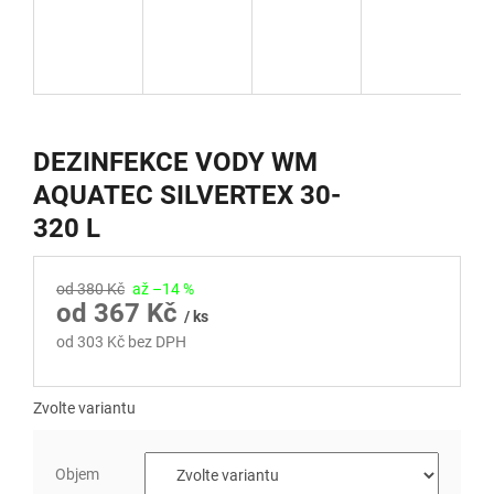
DEZINFEKCE VODY WM
AQUATEC SILVERTEX 30-
320 L
od 380 Kč
až –14 %
od
367 Kč
/ ks
od
303 Kč
bez DPH
Měrná
cena:
Zvolte variantu
Objem