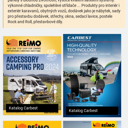
panely s dlouhou životností, vysoce kvalitní satelitní systémy.
výkonné chladničky, spolehlivé střídače ... Produkty pro interiér i
exteriér karavanů, obytných vozů, dodávek jako je nábytek, sady
pro přestavbu dodávek, střechy, okna, sedací lavice, postele
Rock and Roll, přestavbové díly.
Katalog Carbest
Katalog Carbest