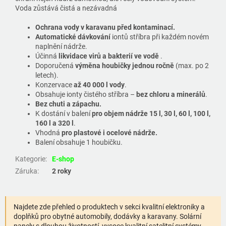
Voda zůstává čistá a nezávadná
Ochrana vody v karavanu před kontaminací.
Automatické dávkování
iontů stříbra při každém novém
naplnění nádrže.
Účinná
likvidace virů a bakterií ve vodě
.
Doporučená
výměna houbičky jednou ročně
(max. po 2
letech).
Konzervace
až 40 000 l vody
.
Obsahuje ionty čistého stříbra –
bez chloru a minerálů
.
Bez chuti a zápachu.
K dostání v balení
pro objem nádrže 15 l, 30 l, 60 l, 100 l,
160 l a 320 l
.
Vhodná
pro plastové i ocelové nádrže.
Balení obsahuje 1 houbičku.
Kategorie
:
E-shop
Záruka
:
2 roky
Najdete zde přehled o produktech v sekci kvalitní elektroniky a
doplňků pro obytné automobily, dodávky a karavany. Solární