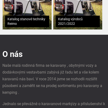
Katalog stanové techniky
Katalog výrobců
Reimo
2021/2022
Z
á
p
O nás
a
t
í
Naše malá rodinná firma se karavany , obytnými vozy a
dodávkovými vestavbami zabývá již řadu let a vše kolem
karavanů nás baví. V roce 2014 jsme se rozhodli rozšířit
působení a zaměřit se na prodej sortimentu pro karavany a
kemping .
Jednalo se převážně o karavanové markýzy a příslušenství k