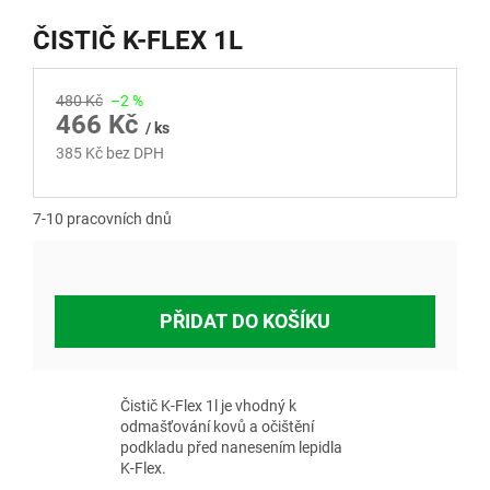
ČISTIČ K-FLEX 1L
480 Kč
–2 %
466 Kč
/ ks
385 Kč bez DPH
Měrná
cena:
7-10 pracovních dnů
PŘIDAT DO KOŠÍKU
Čistič K-Flex 1l je vhodný k
odmašťování kovů a očištění
podkladu před nanesením lepidla
K‑Flex.