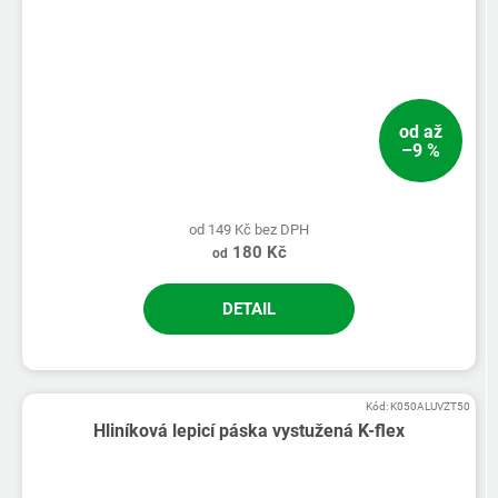
od
až
–9 %
od 149 Kč bez DPH
180 Kč
od
DETAIL
Kód:
K050ALUVZT50
Hliníková lepicí páska vystužená K-flex