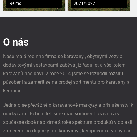
Reimo
2021/2022
Z
á
p
O nás
a
t
í
Naše malá rodinná firma se karavany , obytnými vozy a
dodávkovými vestavbami zabývá již řadu let a vše kolem
karavanů nás baví. V roce 2014 jsme se rozhodli rozšířit
působení a zaměřit se na prodej sortimentu pro karavany a
kemping .
Jednalo se převážně o karavanové markýzy a příslušenství k
markýzám . Během let jsme máš sortiment rozšířili a v
současné době nabízíme široké spektrum produktů v oblasti
zaměřené na doplňky pro karavany , kempování a volný čas.