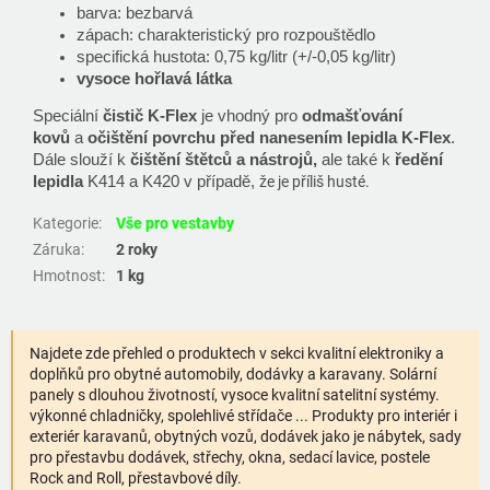
barva: bezbarvá
zápach: charakteristický pro rozpouštědlo
specifická hustota: 0,75 kg/litr (+/-0,05 kg/litr)
vysoce hořlavá látka
Speciální
čistič K-Flex
je vhodný pro
odmašťování
kovů
a
očištění povrchu před nanesením lepidla K‑Flex
.
Dále slouží k
čištění štětců a nástrojů,
ale také k
ředění
lepidla
K414 a K420 v případě,
že je příliš husté.
Kategorie
:
Vše pro vestavby
Záruka
:
2 roky
Hmotnost
:
1 kg
Najdete zde přehled o produktech v sekci kvalitní elektroniky a
doplňků pro obytné automobily, dodávky a karavany. Solární
panely s dlouhou životností, vysoce kvalitní satelitní systémy.
výkonné chladničky, spolehlivé střídače ... Produkty pro interiér i
exteriér karavanů, obytných vozů, dodávek jako je nábytek, sady
pro přestavbu dodávek, střechy, okna, sedací lavice, postele
Rock and Roll, přestavbové díly.