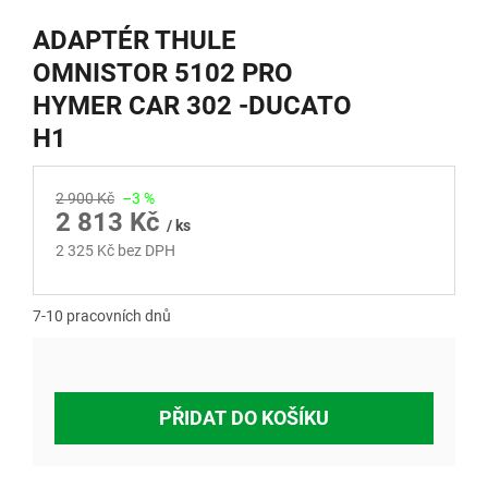
ADAPTÉR THULE
OMNISTOR 5102 PRO
HYMER CAR 302 -DUCATO
H1
2 900 Kč
–3 %
2 813 Kč
/ ks
2 325 Kč bez DPH
Měrná
cena:
7-10 pracovních dnů
PŘIDAT DO KOŠÍKU