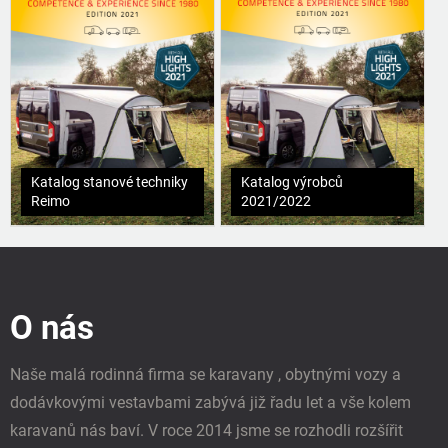
Katalog stanové techniky
Katalog výrobců
Reimo
2021/2022
Z
á
p
O nás
a
t
í
Naše malá rodinná firma se karavany , obytnými vozy a
dodávkovými vestavbami zabývá již řadu let a vše kolem
karavanů nás baví. V roce 2014 jsme se rozhodli rozšířit