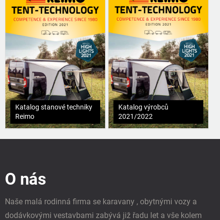
Katalog stanové techniky
Katalog výrobců
Reimo
2021/2022
Z
á
p
O nás
a
t
í
Naše malá rodinná firma se karavany , obytnými vozy a
dodávkovými vestavbami zabývá již řadu let a vše kolem