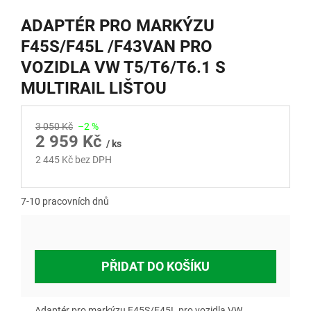
ADAPTÉR PRO MARKÝZU
F45S/F45L /F43VAN PRO
VOZIDLA VW T5/T6/T6.1 S
MULTIRAIL LIŠTOU
3 050 Kč
–2 %
2 959 Kč
/ ks
2 445 Kč bez DPH
Měrná
cena:
7-10 pracovních dnů
PŘIDAT DO KOŠÍKU
Adaptér pro markýzu F45S/F45L pro vozidla VW