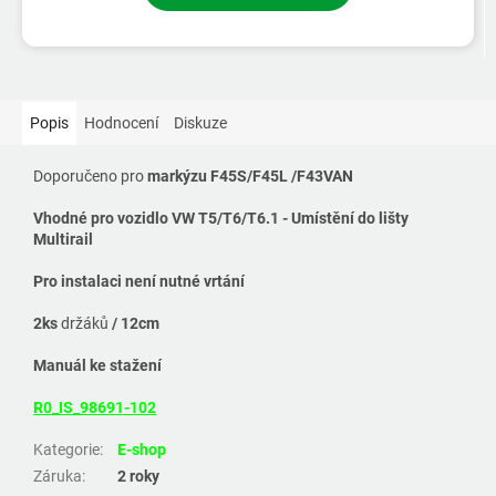
Popis
Hodnocení
Diskuze
Doporučeno pro
markýzu F45S/F45L /F43VAN
Vhodné pro vozidlo VW T5/T6/T6.1
- Umístění do lišty
Multirail
Pro instalaci není nutné vrtání
2ks
držáků
/ 12cm
Manuál ke stažení
R0_IS_98691-102
Kategorie
:
E-shop
Záruka
:
2 roky