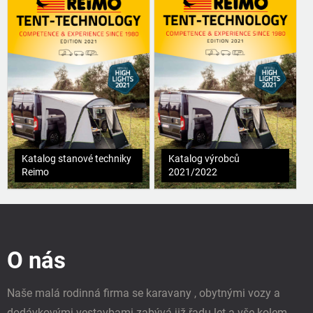
Katalog stanové techniky
Katalog výrobců
Reimo
2021/2022
Z
á
p
O nás
a
t
í
Naše malá rodinná firma se karavany , obytnými vozy a
dodávkovými vestavbami zabývá již řadu let a vše kolem