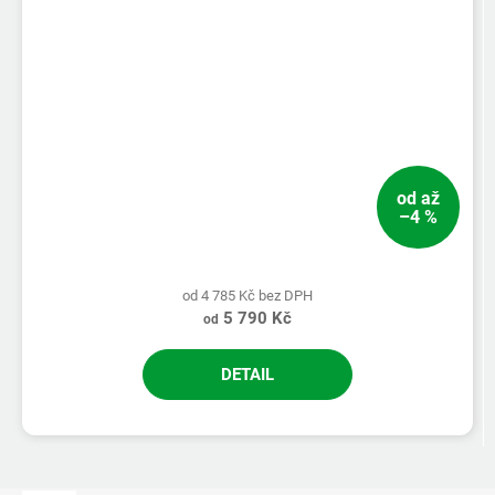
od
až
–4 %
od 4 785 Kč bez DPH
5 790 Kč
od
DETAIL