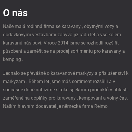
p
O nás
a
t
í
Naše malá rodinná firma se karavany , obytnými vozy a
dodávkovými vestavbami zabývá již řadu let a vše kolem
karavanů nás baví. V roce 2014 jsme se rozhodli rozšířit
působení a zaměřit se na prodej sortimentu pro karavany a
kemping .
Jednalo se převážně o karavanové markýzy a příslušenství k
markýzám . Během let jsme máš sortiment rozšířili a v
současné době nabízíme široké spektrum produktů v oblasti
zaměřené na doplňky pro karavany , kempování a volný čas.
Naším hlavním dodavatel je německá firma Reimo