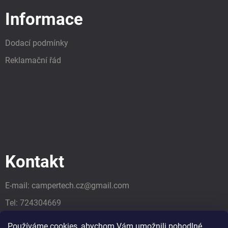
Informace
Dodací podmínky
Reklamační řád
Kontakt
E-mail:
campertech.cz
@
gmail.com
Tel:
724304669
Tel:
724304669
Používáme cookies, abychom Vám umožnili pohodlné