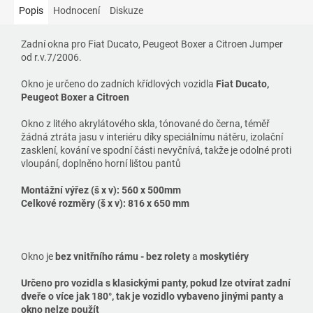
Popis
Hodnocení
Diskuze
Zadní okna pro Fiat Ducato, Peugeot Boxer a Citroen Jumper
od r.v.7/2006.
Okno je určeno do zadních křídlových vozidla
Fiat Ducato,
Peugeot Boxer a Citroen
Okno z litého akrylátového skla, tónované do černa, téměř
žádná ztráta jasu v interiéru díky speciálnímu nátěru, izolační
zasklení, kování ve spodní části nevyčnívá, takže je odolné proti
vloupání, doplněno horní lištou pantů
Montážní výřez (š x v): 560 x 500mm
Celkové rozměry (š x v): 816 x 650 mm
Okno je
bez vnitřního rámu - bez rolety
a
moskytiéry
Určeno pro vozidla s klasickými panty, pokud lze otvírat zadní
dveře o více jak 180°, tak je vozidlo vybaveno jinými panty a
okno nelze použít