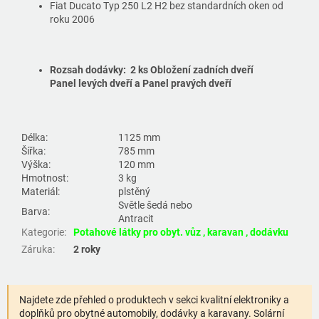
Fiat Ducato Typ 250 L2 H2 bez standardních oken od
roku 2006
Rozsah dodávky:
2 ks Obložení zadních dveří
Panel levých dveří a
Panel pravých dveří
Délka:
1125 mm
Šířka:
785 mm
Výška:
120 mm
Hmotnost:
3 kg
Materiál:
plstěný
Světle šedá nebo
Barva:
Antracit
Kategorie
:
Potahové látky pro obyt. vůz , karavan , dodávku
Záruka
:
2 roky
Najdete zde přehled o produktech v sekci kvalitní elektroniky a
doplňků pro obytné automobily, dodávky a karavany. Solární