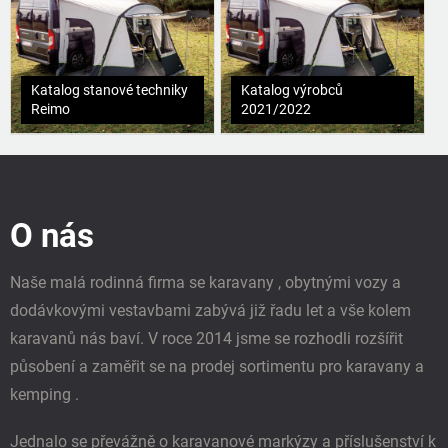
Katalog stanové techniky
Katalog výrobců
Reimo
2021/2022
Z
á
p
O nás
a
t
í
Naše malá rodinná firma se karavany , obytnými vozy a
dodávkovými vestavbami zabývá již řadu let a vše kolem
karavanů nás baví. V roce 2014 jsme se rozhodli rozšířit
působení a zaměřit se na prodej sortimentu pro karavany a
kemping .
Jednalo se převážně o karavanové markýzy a příslušenství k