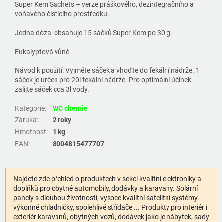
Super Kem Sachets – verze práškového, dezintegračního a
voňavého čisticího prostředku.
Jedna dóza obsahuje 15 sáčků Super Kem po 30 g.
Eukalyptová vůně
Návod k použití: Vyjměte sáček a vhoďte do fekální nádrže. 1
sáček je určen pro 20l fekální nádrže. Pro optimální účinek
zalijte sáček cca 3l vody.
Kategorie
:
WC chemie
Záruka
:
2 roky
Hmotnost
:
1 kg
EAN
:
8004815477707
Najdete zde přehled o produktech v sekci kvalitní elektroniky a
doplňků pro obytné automobily, dodávky a karavany. Solární
panely s dlouhou životností, vysoce kvalitní satelitní systémy.
výkonné chladničky, spolehlivé střídače ... Produkty pro interiér i
exteriér karavanů, obytných vozů, dodávek jako je nábytek, sady