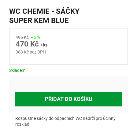
WC CHEMIE - SÁČKY
SUPER KEM BLUE
495 Kč
–5 %
470 Kč
/ ks
388 Kč bez DPH
Měrná
cena:
Skladem
PŘIDAT DO KOŠÍKU
Rozpustné sáčky do odpadních WC nádrží pro účinný
rozklad