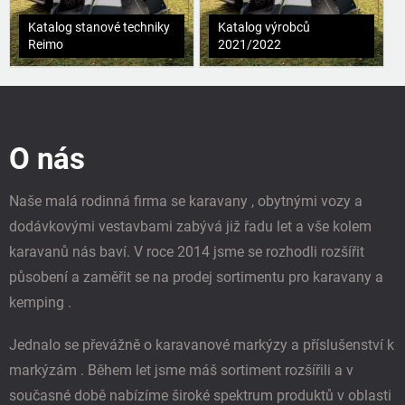
Katalog stanové techniky
Katalog výrobců
Reimo
2021/2022
Z
á
p
O nás
a
t
í
Naše malá rodinná firma se karavany , obytnými vozy a
dodávkovými vestavbami zabývá již řadu let a vše kolem
karavanů nás baví. V roce 2014 jsme se rozhodli rozšířit
působení a zaměřit se na prodej sortimentu pro karavany a
kemping .
Jednalo se převážně o karavanové markýzy a příslušenství k
markýzám . Během let jsme máš sortiment rozšířili a v
současné době nabízíme široké spektrum produktů v oblasti