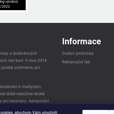
log výrobců
1/2022
Informace
i vozy a dodávkovými
Dodací podmínky
vanů nás baví. V roce 2014
Reklamační řád
a prodej sortimentu pro
slušenství k markýzám .
asné době nabízíme široké
y pro karavany , kempování
ká firma Reimo
cookies, abychom Vám umožnili