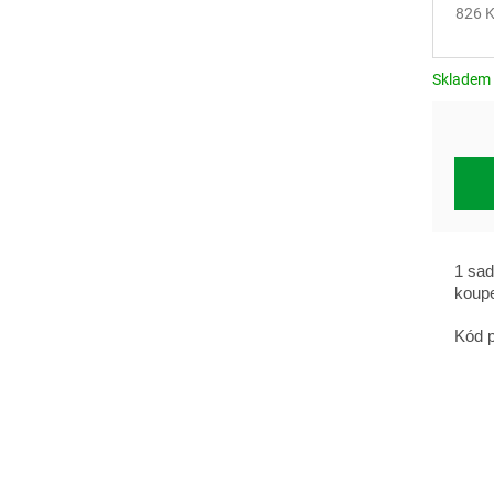
826 K
Měrn
cena:
Skladem
1 sad
koup
Kód p