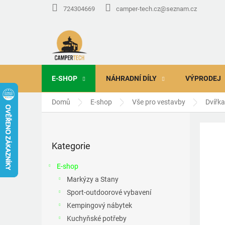
Přejít
724304669
camper-tech.cz@seznam.cz
na
obsah
E-SHOP
NÁHRADNÍ DÍLY
VÝPRODEJ
Domů
E-shop
Vše pro vestavby
Dvířka
P
o
Přeskočit
s
Kategorie
kategorie
t
r
E-shop
a
Markýzy a Stany
n
Sport-outdoorové vybavení
n
í
Kempingový nábytek
p
Kuchyňské potřeby