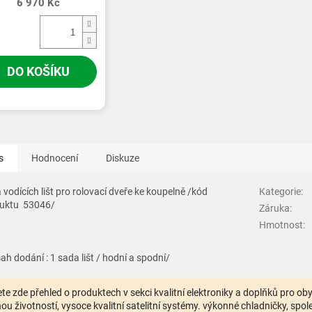
6 970 Kč
DO KOŠÍKU
s
Hodnocení
Diskuze
 vodících lišt pro rolovací dveře ke koupelně /kód
Kategorie
:
duktu
53046/
Záruka
:
Hmotnost
:
ah dodání : 1 sada lišt / hodní a spodní/
te zde přehled o produktech v sekci kvalitní elektroniky a doplňků pro o
ou životností, vysoce kvalitní satelitní systémy. výkonné chladničky, spolehl