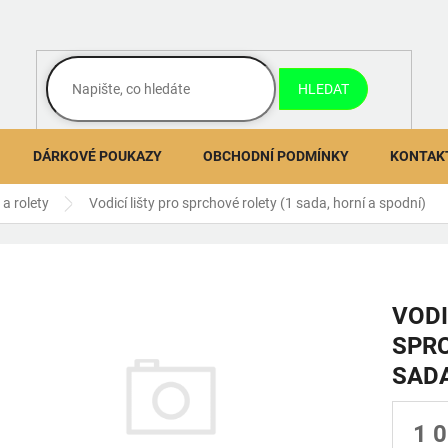
HLEDAT
DÁRKOVÉ POUKAZY
OBCHODNÍ PODMÍNKY
KONTAK
 a rolety
Vodicí lišty pro sprchové rolety (1 sada, horní a spodní)
VODI
SPRC
SADA
1 