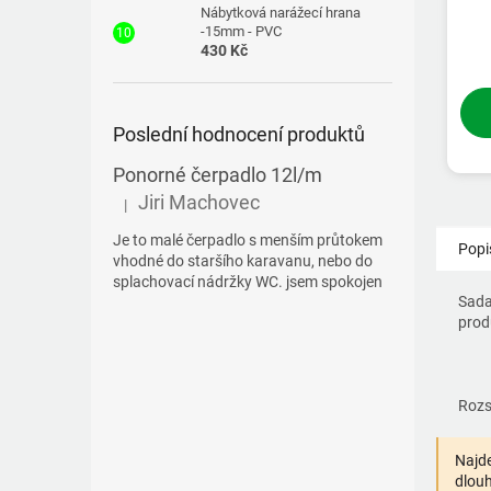
Nábytková narážecí hrana
-15mm - PVC
430 Kč
Poslední hodnocení produktů
Ponorné čerpadlo 12l/m
Jiri Machovec
|
Hodnocení produktu je 5 z 5 hvězdiček.
Je to malé čerpadlo s menším průtokem
Popi
vhodné do staršího karavanu, nebo do
splachovací nádržky WC. jsem spokojen
Sada
pro
Rozs
Najde
dlouh