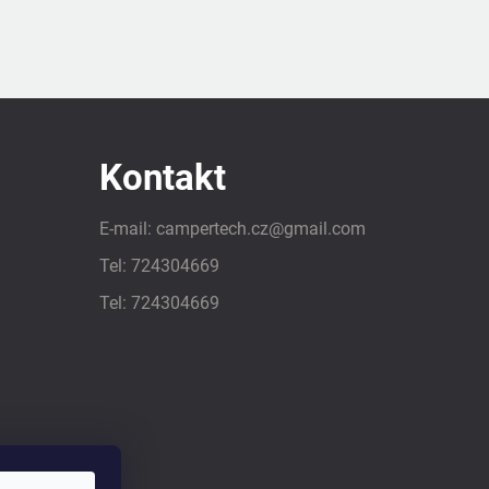
Kontakt
E-mail:
campertech.cz
@
gmail.com
Tel:
724304669
Tel:
724304669