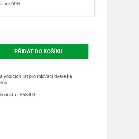
č bez DPH
á
PŘIDAT DO KOŠÍKU
a vodících lišt pro rolovací dveře ke
elně
roduktu : E53000