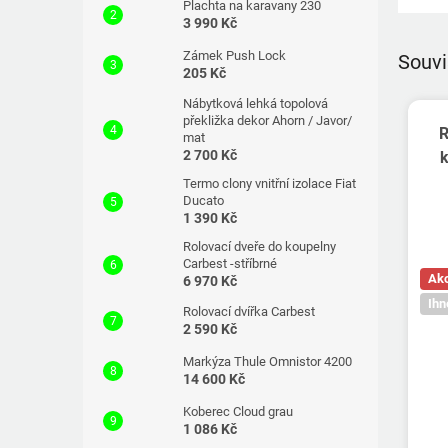
Plachta na karavany 230
3 990 Kč
Zámek Push Lock
Souvi
205 Kč
Nábytková lehká topolová
překližka dekor Ahorn / Javor/
R
mat
2 700 Kč
Termo clony vnitřní izolace Fiat
Ducato
1 390 Kč
Rolovací dveře do koupelny
Carbest -stříbrné
Ak
6 970 Kč
Ihn
Rolovací dvířka Carbest
2 590 Kč
Markýza Thule Omnistor 4200
14 600 Kč
Koberec Cloud grau
1 086 Kč