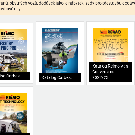
anů, obytných vozů, dodávek jako je nábytek, sady pro přestavbu dodávek,
avbové díly.
Katalog Reimo Van
Conversions
log Carbest
Katalog Carbest
2022/23