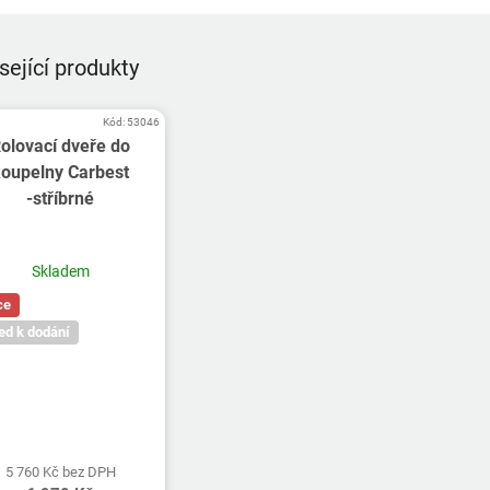
sející produkty
Kód:
53046
olovací dveře do
koupelny Carbest
-stříbrné
Skladem
ce
ed k dodání
5 760 Kč bez DPH