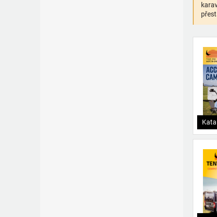
karav
přest
Kata