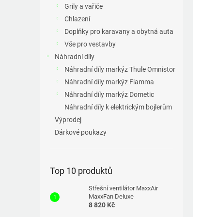
a
Grily a vařiče
n
Chlazení
e
Doplňky pro karavany a obytná auta
l
Vše pro vestavby
Náhradní díly
Náhradní díly markýz Thule Omnistor
Náhradní díly markýz Fiamma
Náhradní díly markýz Dometic
Náhradní díly k elektrickým bojlerům
Výprodej
Dárkové poukazy
Top 10 produktů
Střešní ventilátor MaxxAir
MaxxFan Deluxe
8 820 Kč