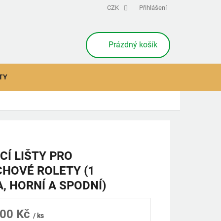
CZK
Přihlášení
NÁKUPNÍ
Prázdný košík
KOŠÍK
TY
CÍ LIŠTY PRO
HOVÉ ROLETY (1
, HORNÍ A SPODNÍ)
000 Kč
/ ks