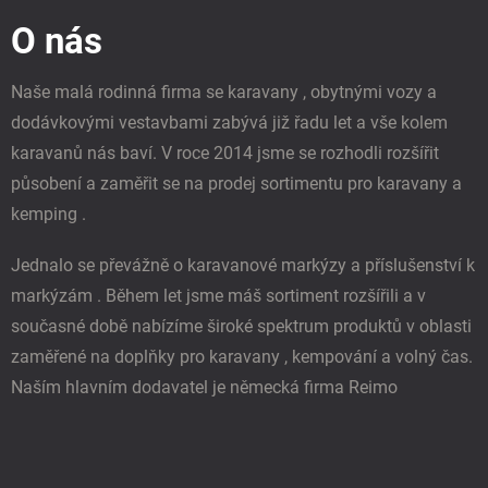
p
O nás
a
t
í
Naše malá rodinná firma se karavany , obytnými vozy a
dodávkovými vestavbami zabývá již řadu let a vše kolem
karavanů nás baví. V roce 2014 jsme se rozhodli rozšířit
působení a zaměřit se na prodej sortimentu pro karavany a
kemping .
Jednalo se převážně o karavanové markýzy a příslušenství k
markýzám . Během let jsme máš sortiment rozšířili a v
současné době nabízíme široké spektrum produktů v oblasti
zaměřené na doplňky pro karavany , kempování a volný čas.
Naším hlavním dodavatel je německá firma Reimo