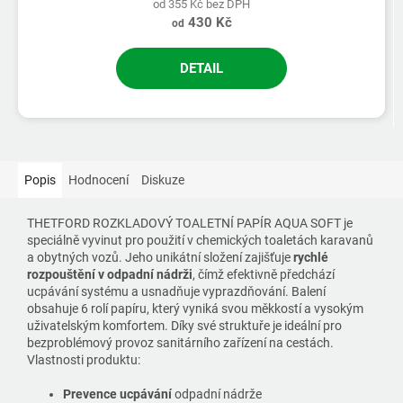
od 355 Kč bez DPH
430 Kč
od
DETAIL
Popis
Hodnocení
Diskuze
THETFORD ROZKLADOVÝ TOALETNÍ PAPÍR AQUA SOFT je
speciálně vyvinut pro použití v chemických toaletách karavanů
a obytných vozů. Jeho unikátní složení zajišťuje
rychlé
rozpouštění v odpadní nádrži
, čímž efektivně předchází
ucpávání systému a usnadňuje vyprazdňování. Balení
obsahuje 6 rolí papíru, který vyniká svou měkkostí a vysokým
uživatelským komfortem. Díky své struktuře je ideální pro
bezproblémový provoz sanitárního zařízení na cestách.
Vlastnosti produktu:
Prevence ucpávání
odpadní nádrže