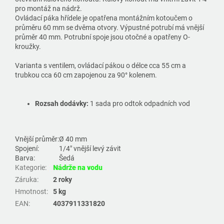
pro montáž na nádrž.
Ovládací páka hřídele je opatřena montážním kotoučem o
průměru 60 mm se dvěma otvory. Výpustné potrubí má vnější
průměr 40 mm. Potrubní spoje jsou otočné a opatřeny O-
kroužky.
Varianta s ventilem, ovládací pákou o délce cca 55 cm a
trubkou cca 60 cm zapojenou za 90° kolenem.
Rozsah dodávky:
1 sada pro odtok odpadních vod
Vnější průměr:
Ø 40 mm
Spojení:
1/4" vnější levý závit
Barva:
Šedá
Kategorie
:
Nádrže na vodu
Záruka
:
2 roky
Hmotnost
:
5 kg
EAN
:
4037911331820