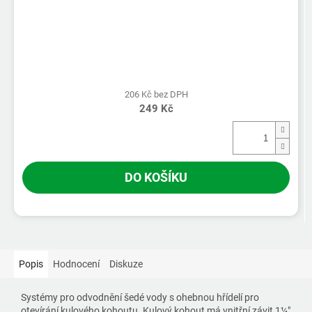
206 Kč bez DPH
249 Kč
DO KOŠÍKU
Popis
Hodnocení
Diskuze
Systémy pro odvodnění šedé vody s ohebnou hřídelí pro
otevírání kulového kohoutu. Kulový kohout má vnitřní závit 1¼"