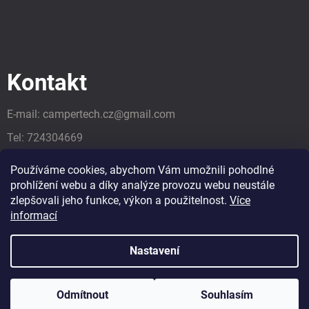
Kontakt
E-mail:
campertech.cz
@
gmail.com
Tel:
724304669
Tel:
724304669
Používáme cookies, abychom Vám umožnili pohodlné
prohlížení webu a díky analýze provozu webu neustále
zlepšovali jeho funkce, výkon a použitelnost.
Více
informací
Nastavení
Odmítnout
Souhlasím