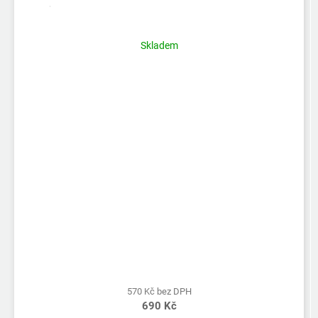
Průměrné
hodnocení
produktu
Skladem
je
5,0
z
5
hvězdiček.
570 Kč bez DPH
690 Kč