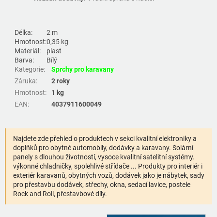
Délka:
2 m
Hmotnost:
0,35 kg
Materiál:
plast
Barva:
Bílý
Kategorie
:
Sprchy pro karavany
Záruka
:
2 roky
Hmotnost
:
1 kg
EAN
:
4037911600049
Najdete zde přehled o produktech v sekci kvalitní elektroniky a
doplňků pro obytné automobily, dodávky a karavany. Solární
panely s dlouhou životností, vysoce kvalitní satelitní systémy.
výkonné chladničky, spolehlivé střídače ... Produkty pro interiér i
exteriér karavanů, obytných vozů, dodávek jako je nábytek, sady
pro přestavbu dodávek, střechy, okna, sedací lavice, postele
Rock and Roll, přestavbové díly.