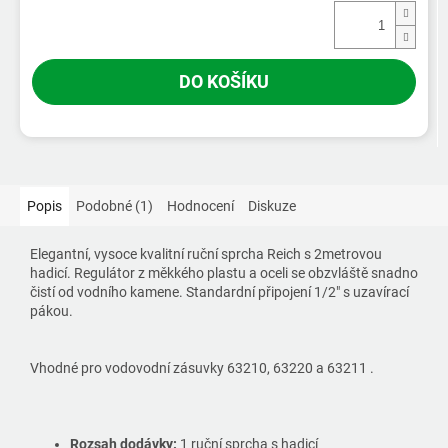
DO KOŠÍKU
Popis
Podobné (1)
Hodnocení
Diskuze
Elegantní, vysoce kvalitní ruční sprcha Reich s 2metrovou
hadicí. Regulátor z měkkého plastu a oceli se obzvláště snadno
čistí od vodního kamene. Standardní připojení 1/2" s uzavírací
pákou.
Vhodné pro vodovodní zásuvky 63210, 63220 a 63211 .
Rozsah dodávky:
1 ruční sprcha s hadicí