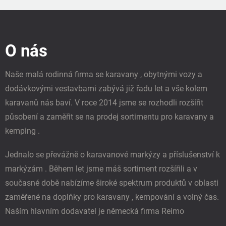
Z
á
p
O nás
a
t
í
Naše malá rodinná firma se karavany , obytnými vozy a
dodávkovými vestavbami zabývá již řadu let a vše kolem
karavanů nás baví. V roce 2014 jsme se rozhodli rozšířit
působení a zaměřit se na prodej sortimentu pro karavany a
kemping .
Jednalo se převážně o karavanové markýzy a příslušenství k
markýzám . Během let jsme máš sortiment rozšířili a v
současné době nabízíme široké spektrum produktů v oblasti
zaměřené na doplňky pro karavany , kempování a volný čas.
Naším hlavním dodavatel je německá firma Reimo