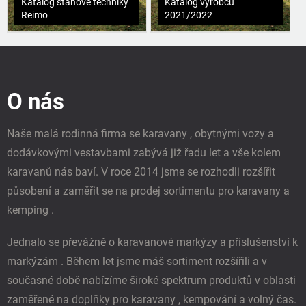
Katalog stanové techniky
Katalog výrobců
Reimo
2021/2022
Z
á
p
O nás
a
t
í
Naše malá rodinná firma se karavany , obytnými vozy a
dodávkovými vestavbami zabývá již řadu let a vše kolem
karavanů nás baví. V roce 2014 jsme se rozhodli rozšířit
působení a zaměřit se na prodej sortimentu pro karavany a
kemping .
Jednalo se převážně o karavanové markýzy a příslušenství k
markýzám . Během let jsme máš sortiment rozšířili a v
současné době nabízíme široké spektrum produktů v oblasti
zaměřené na doplňky pro karavany , kempování a volný čas.