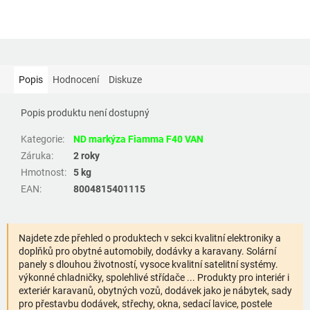
Popis
Hodnocení
Diskuze
Popis produktu není dostupný
Kategorie
:
ND markýza Fiamma F40 VAN
Záruka
:
2 roky
Hmotnost
:
5 kg
EAN
:
8004815401115
Najdete zde přehled o produktech v sekci kvalitní elektroniky a
doplňků pro obytné automobily, dodávky a karavany. Solární
panely s dlouhou životností, vysoce kvalitní satelitní systémy.
výkonné chladničky, spolehlivé střídače ... Produkty pro interiér i
exteriér karavanů, obytných vozů, dodávek jako je nábytek, sady
pro přestavbu dodávek, střechy, okna, sedací lavice, postele