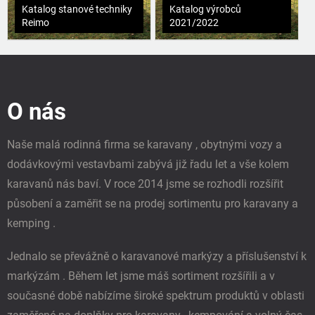
Katalog stanové techniky
Katalog výrobců
Reimo
2021/2022
Z
á
p
O nás
a
t
í
Naše malá rodinná firma se karavany , obytnými vozy a
dodávkovými vestavbami zabývá již řadu let a vše kolem
karavanů nás baví. V roce 2014 jsme se rozhodli rozšířit
působení a zaměřit se na prodej sortimentu pro karavany a
kemping .
Jednalo se převážně o karavanové markýzy a příslušenství k
markýzám . Během let jsme máš sortiment rozšířili a v
současné době nabízíme široké spektrum produktů v oblasti