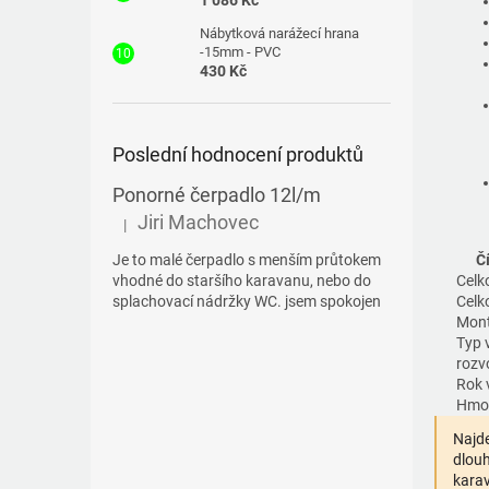
1 086 Kč
Nábytková narážecí hrana
-15mm - PVC
430 Kč
Poslední hodnocení produktů
Ponorné čerpadlo 12l/m
Jiri Machovec
|
Hodnocení produktu je 5 z 5 hvězdiček.
Je to malé čerpadlo s menším průtokem
Čí
vhodné do staršího karavanu, nebo do
Celk
splachovací nádržky WC. jsem spokojen
Celk
Mont
Typ 
rozv
Rok 
Hmo
Najde
dlouh
karav