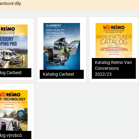
avbové díly.
Katalog Reimo Van
Conversions
log Carbest
Katalog Carbest
2022/23
log výrobců