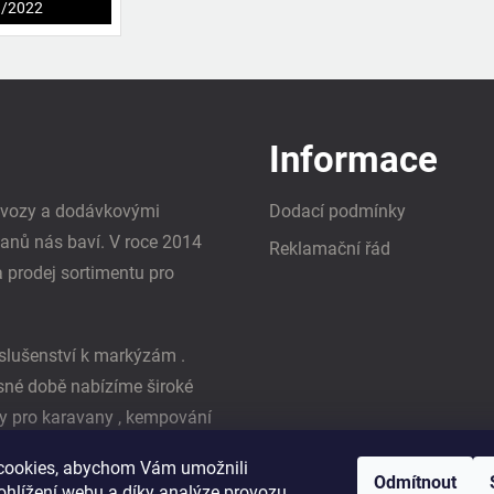
1/2022
Informace
i vozy a dodávkovými
Dodací podmínky
vanů nás baví. V roce 2014
Reklamační řád
a prodej sortimentu pro
slušenství k markýzám .
asné době nabízíme široké
y pro karavany , kempování
ká firma Reimo
cookies, abychom Vám umožnili
Odmítnout
ohlížení webu a díky analýze provozu