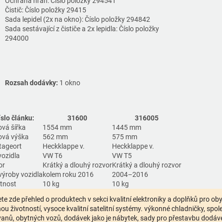
Ochrana hran: Číslo položky 294541
Čistič: Číslo položky 29415
Sada lepidel (2x na okno): Číslo položky 294842
Sada sestávající z čističe a 2x lepidla: Číslo položky
294000
Rozsah dodávky:
1 okno
slo článku:
31600
316005
ová šířka
1554 mm
1445 mm
ová výška
562 mm
575 mm
ageort
Heckklappe
v.
Heckklappe
v.
vozidla
VW T6
VW T5
or
Krátký a dlouhý rozvor
Krátký a dlouhý rozvor
výroby vozidla
kolem roku 2016
2004–2016
tnost
10 kg
10 kg
te zde přehled o produktech v sekci kvalitní elektroniky a doplňků pro o
ou životností, vysoce kvalitní satelitní systémy. výkonné chladničky, spolehl
anů, obytných vozů, dodávek jako je nábytek, sady pro přestavbu dodávek,