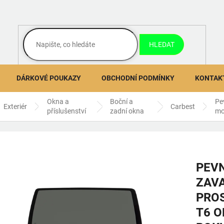
HLEDAT
DÁRKOVÉ POUKAZY
OBCHODNÍ PODMÍNKY
KONTAK
Okna a
Boční a
Pe
Exteriér
Carbest
příslušenství
zadní okna
mo
PEV
ZAV
PROS
T6 