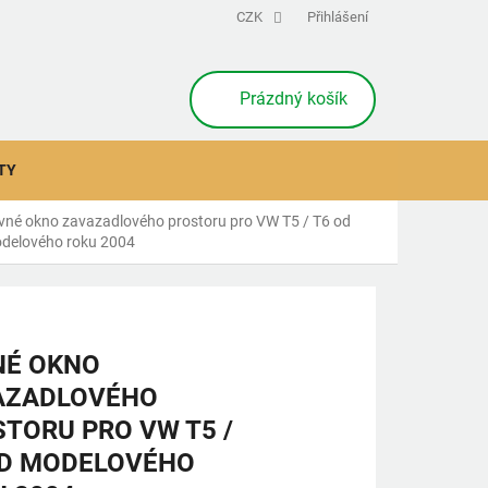
CZK
Přihlášení
NÁKUPNÍ
Prázdný košík
KOŠÍK
TY
vné okno zavazadlového prostoru pro VW T5 / T6 od
delového roku 2004
NÉ OKNO
AZADLOVÉHO
TORU PRO VW T5 /
OD MODELOVÉHO