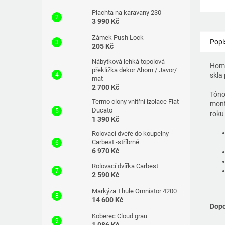
Plachta na karavany 230
3 990 Kč
Zámek Push Lock
Popi
205 Kč
Nábytková lehká topolová
Homo
překližka dekor Ahorn / Javor/
skla
mat
2 700 Kč
Tóno
Termo clony vnitřní izolace Fiat
mont
Ducato
roku
1 390 Kč
Rolovací dveře do koupelny
Carbest -stříbrné
6 970 Kč
Rolovací dvířka Carbest
2 590 Kč
Markýza Thule Omnistor 4200
14 600 Kč
Dopo
Koberec Cloud grau