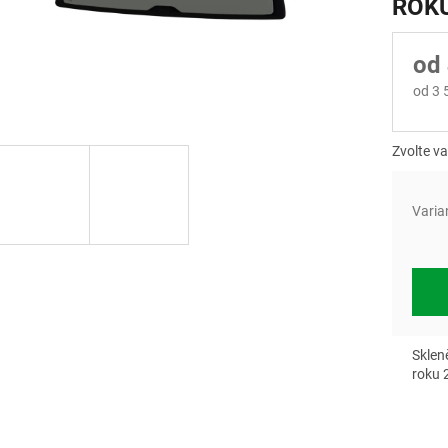
ROKU
od
od
3 
Měrn
cena:
Zvolte va
Varia
Sklen
roku 