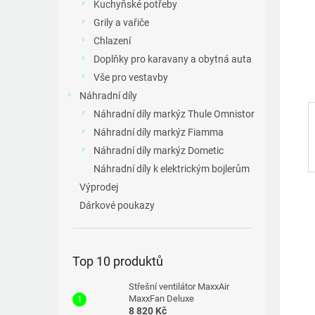
p
Kuchyňské potřeby
a
Grily a vařiče
n
Chlazení
e
Doplňky pro karavany a obytná auta
l
Vše pro vestavby
Náhradní díly
Náhradní díly markýz Thule Omnistor
Náhradní díly markýz Fiamma
Náhradní díly markýz Dometic
Náhradní díly k elektrickým bojlerům
Výprodej
Dárkové poukazy
Top 10 produktů
Střešní ventilátor MaxxAir
MaxxFan Deluxe
8 820 Kč