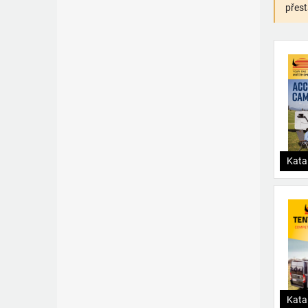
přest
Kata
Kata