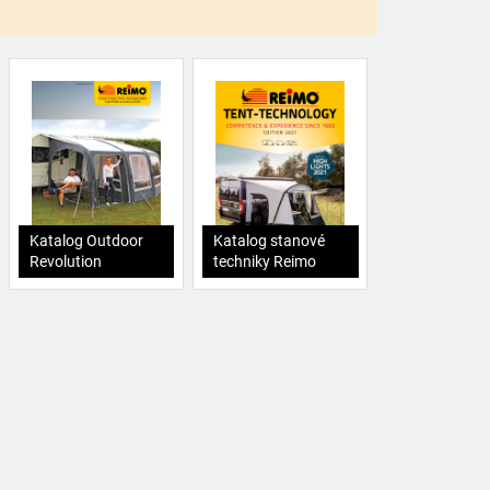
Katalog Outdoor
Katalog stanové
Revolution
techniky Reimo