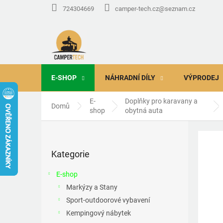
Přejít
724304669
camper-tech.cz@seznam.cz
na
obsah
E-SHOP
NÁHRADNÍ DÍLY
VÝPRODEJ
E-
Doplňky pro karavany a
Domů
shop
obytná auta
P
o
Přeskočit
s
Kategorie
kategorie
t
r
E-shop
a
Markýzy a Stany
n
Sport-outdoorové vybavení
n
í
Kempingový nábytek