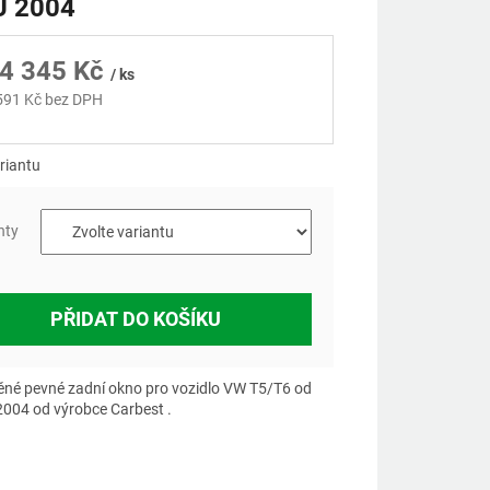
 2004
4 345 Kč
/ ks
591 Kč
bez DPH
á
riantu
nty
PŘIDAT DO KOŠÍKU
ěné pevné zadní okno pro vozidlo VW T5/T6 od
2004 od výrobce Carbest .