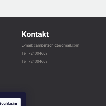
Kontakt
E-mail:
campertech.cz
@
gmail.com
Tel:
724304669
Tel:
724304669
Souhlasím