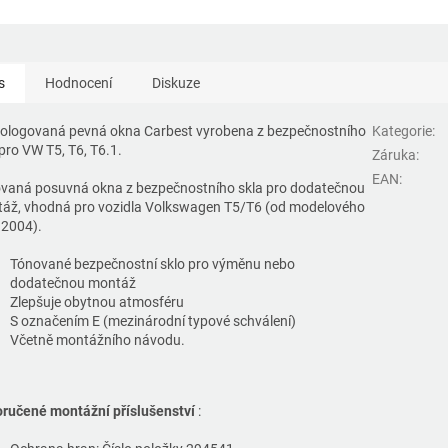
s
Hodnocení
Diskuze
logovaná pevná okna Carbest vyrobena z bezpečnostního
Kategorie
:
 pro VW T5, T6, T6.1.
Záruka
:
EAN
:
vaná posuvná okna z bezpečnostního skla pro dodatečnou
áž, vhodná pro vozidla Volkswagen T5/T6 (od modelového
 2004).
Tónované bezpečnostní sklo pro výměnu nebo
dodatečnou montáž
Zlepšuje obytnou atmosféru
S označením E (mezinárodní typové schválení)
Včetně montážního návodu.
ručené montážní příslušenství
: