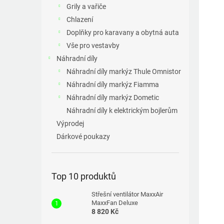
a
Grily a vařiče
n
Chlazení
e
Doplňky pro karavany a obytná auta
l
Vše pro vestavby
Náhradní díly
Náhradní díly markýz Thule Omnistor
Náhradní díly markýz Fiamma
Náhradní díly markýz Dometic
Náhradní díly k elektrickým bojlerům
Výprodej
Dárkové poukazy
Top 10 produktů
Střešní ventilátor MaxxAir
MaxxFan Deluxe
8 820 Kč