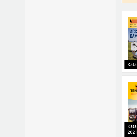
Kata
Kata
202