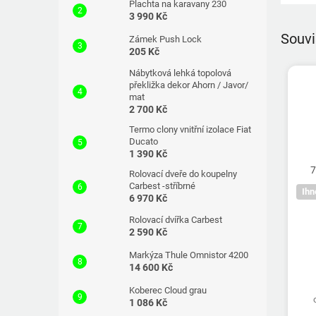
Plachta na karavany 230
3 990 Kč
Souvi
Zámek Push Lock
205 Kč
Nábytková lehká topolová
překližka dekor Ahorn / Javor/
mat
2 700 Kč
Termo clony vnitřní izolace Fiat
Ducato
1 390 Kč
7
Rolovací dveře do koupelny
Carbest -stříbrné
Ihn
6 970 Kč
Rolovací dvířka Carbest
2 590 Kč
Markýza Thule Omnistor 4200
14 600 Kč
Koberec Cloud grau
1 086 Kč