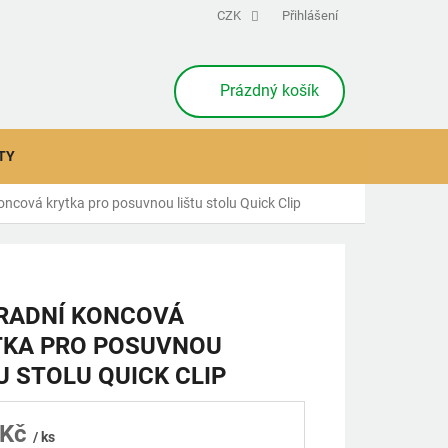
CZK
Přihlášení
NÁKUPNÍ
Prázdný košík
KOŠÍK
TY
ncová krytka pro posuvnou lištu stolu Quick Clip
RADNÍ KONCOVÁ
TKA PRO POSUVNOU
U STOLU QUICK CLIP
 Kč
/ ks