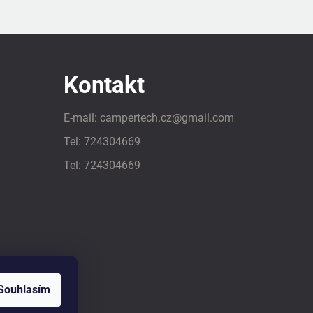
Kontakt
E-mail:
campertech.cz
@
gmail.com
Tel:
724304669
Tel:
724304669
Souhlasím