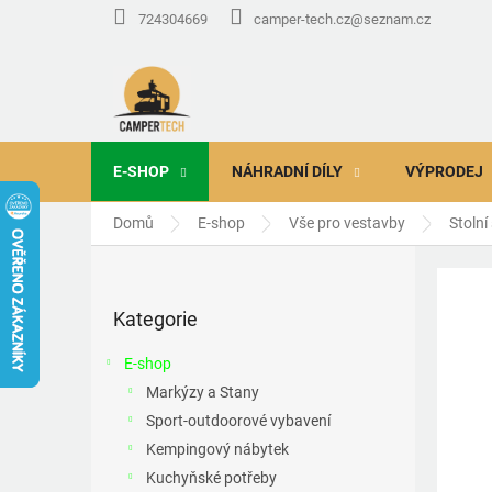
Přejít
724304669
camper-tech.cz@seznam.cz
na
obsah
E-SHOP
NÁHRADNÍ DÍLY
VÝPRODEJ
Domů
E-shop
Vše pro vestavby
Stolní
P
o
Přeskočit
s
Kategorie
kategorie
t
r
E-shop
a
Markýzy a Stany
n
Sport-outdoorové vybavení
n
í
Kempingový nábytek
p
Kuchyňské potřeby