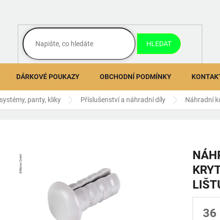
HLEDAT
DÁRKOVÉ POUKAZY
OBCHODNÍ PODMÍNKY
KONTAK
 systémy, panty, kliky
Příslušenství a náhradní díly
Náhradní ko
NÁH
KRY
LIŠT
36