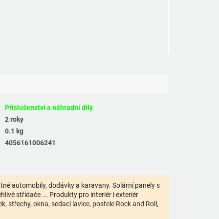
Příslušenství a náhradní díly
2 roky
0.1 kg
4056161006241
bytné automobily, dodávky a karavany. Solární panely s
ivé střídače ... Produkty pro interiér i exteriér
 střechy, okna, sedací lavice, postele Rock and Roll,