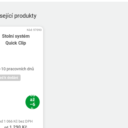
sející produkty
Kód:
57093
Stolní systém
Quick Clip
-10 pracovních dnů
ed k dodání
od
až
–6
%
od 1 066 Kč bez DPH
1 290 Kč
od