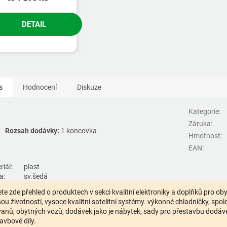
DETAIL
s
Hodnocení
Diskuze
Kategorie
:
Záruka
:
Rozsah dodávky:
1 koncovka
Hmotnost
:
EAN
:
iál:
plast
a:
sv.šedá
te zde přehled o produktech v sekci kvalitní elektroniky a doplňků pro o
ou životností, vysoce kvalitní satelitní systémy. výkonné chladničky, spolehl
anů, obytných vozů, dodávek jako je nábytek, sady pro přestavbu dodávek,
avbové díly.