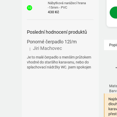
Nábytková narážecí hrana
-15mm - PVC
430 Kč
Poslední hodnocení produktů
Ponorné čerpadlo 12l/m
Popi
Jiri Machovec
|
Hodnocení produktu je 5 z 5 hvězdiček.
Je to malé čerpadlo s menším průtokem
vhodné do staršího karavanu, nebo do
splachovací nádržky WC. jsem spokojen
Mater
Barv
Najde
dlouh
karav
přest