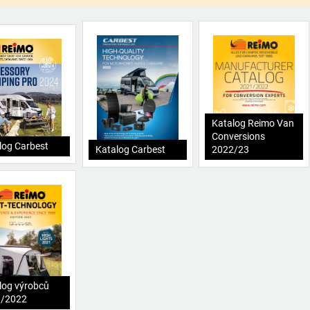
Katalog Reimo Van
Conversions
log Carbest
Katalog Carbest
2022/23
log výrobců
1/2022