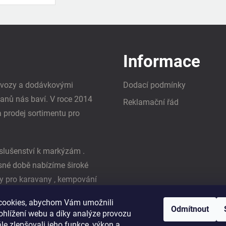
Informace
i vozy a dodávkovými
Dodací podmínky
vanů nás baví. V roce 2014
Reklamační řád
a prodej sortimentu pro
slušenství k markýzám .
asné době nabízíme široké
y pro karavany , kempování
ká firma Reimo
cookies, abychom Vám umožnili
Odmítnout
ohlížení webu a díky analýze provozu
e zlepšovali jeho funkce, výkon a