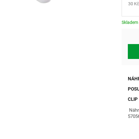
30 Kč
Měrn
cena:
Skladem
NÁH
POSU
CLIP
Náhr
5705