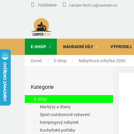
Přejít
724304669
camper-tech.cz@seznam.cz
na
obsah
E-SHOP
NÁHRADNÍ DÍLY
VÝPRODEJ
Domů
E-shop
Nábytková úchytka 2000
P
o
Přeskočit
s
Kategorie
kategorie
t
r
E-shop
a
Markýzy a Stany
n
Sport-outdoorové vybavení
n
í
Kempingový nábytek
p
Kuchyňské potřeby