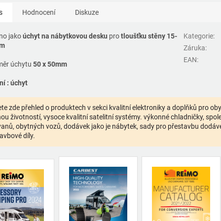
s
Hodnocení
Diskuze
no jako
úchyt na nábytkovou desku
pro
tloušťku stěny 15-
Kategorie
:
m
Záruka
:
EAN
:
ěr úchytu
50 x 50mm
ní : úchyt
te zde přehled o produktech v sekci kvalitní elektroniky a doplňků pro o
ou životností, vysoce kvalitní satelitní systémy. výkonné chladničky, spolehl
anů, obytných vozů, dodávek jako je nábytek, sady pro přestavbu dodávek,
avbové díly.