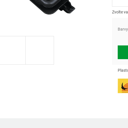
Měrn
cena:
Zvolte va
Barvy
Plast