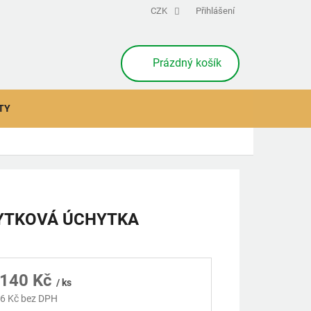
CZK
Přihlášení
NÁKUPNÍ
Prázdný košík
KOŠÍK
TY
YTKOVÁ ÚCHYTKA
140 Kč
/ ks
6 Kč
bez DPH