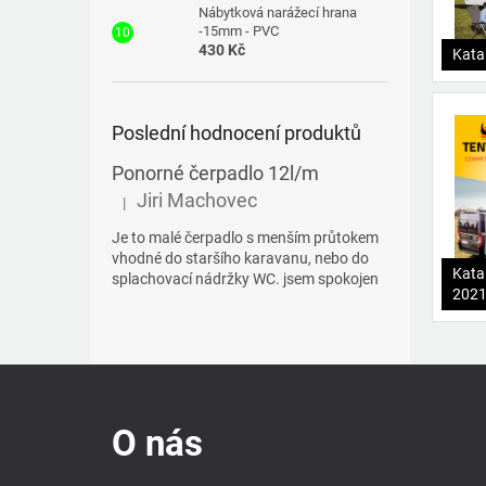
Nábytková narážecí hrana
-15mm - PVC
430 Kč
Kata
Poslední hodnocení produktů
Ponorné čerpadlo 12l/m
Jiri Machovec
|
Hodnocení produktu je 5 z 5 hvězdiček.
Je to malé čerpadlo s menším průtokem
vhodné do staršího karavanu, nebo do
Kata
splachovací nádržky WC. jsem spokojen
202
Z
á
p
O nás
a
t