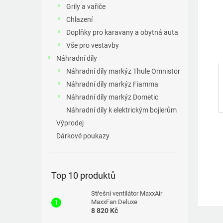
a
Grily a vařiče
n
Chlazení
e
Doplňky pro karavany a obytná auta
l
Vše pro vestavby
Náhradní díly
Náhradní díly markýz Thule Omnistor
Náhradní díly markýz Fiamma
Náhradní díly markýz Dometic
Náhradní díly k elektrickým bojlerům
Výprodej
Dárkové poukazy
Top 10 produktů
Střešní ventilátor MaxxAir
MaxxFan Deluxe
8 820 Kč