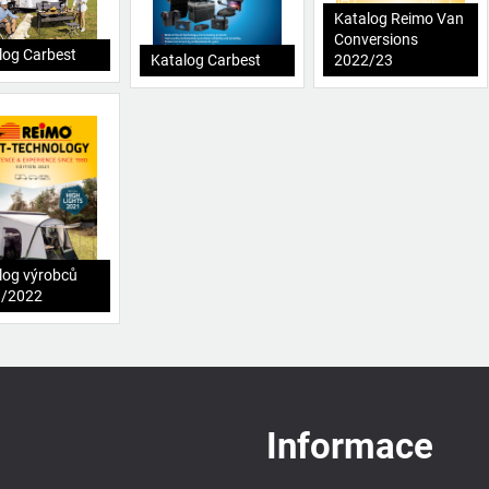
Katalog Reimo Van
Conversions
log Carbest
Katalog Carbest
2022/23
log výrobců
1/2022
Informace