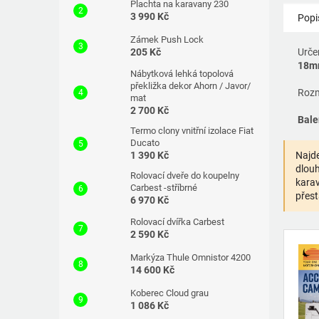
Plachta na karavany 230
3 990 Kč
Popi
Zámek Push Lock
205 Kč
Urče
18m
Nábytková lehká topolová
překližka dekor Ahorn / Javor/
Rozm
mat
2 700 Kč
Bale
Termo clony vnitřní izolace Fiat
Ducato
1 390 Kč
Najde
dlouh
Rolovací dveře do koupelny
karav
Carbest -stříbrné
přest
6 970 Kč
Rolovací dvířka Carbest
2 590 Kč
Markýza Thule Omnistor 4200
14 600 Kč
Koberec Cloud grau
1 086 Kč