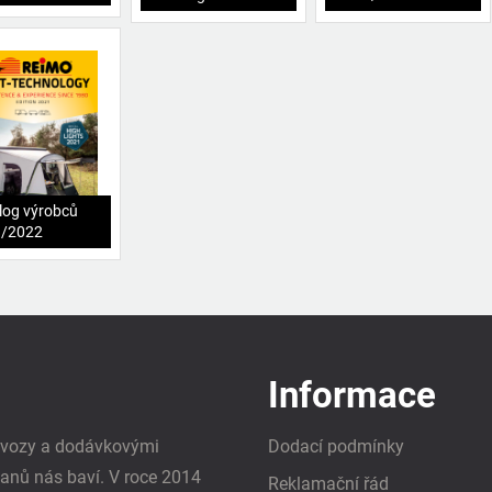
log výrobců
1/2022
Informace
i vozy a dodávkovými
Dodací podmínky
vanů nás baví. V roce 2014
Reklamační řád