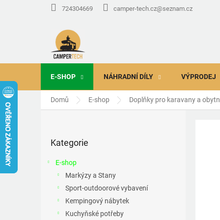
Přejít
724304669
camper-tech.cz@seznam.cz
na
obsah
E-SHOP
NÁHRADNÍ DÍLY
VÝPRODEJ
Domů
E-shop
Doplňky pro karavany a obyt
P
o
Přeskočit
s
Kategorie
kategorie
t
r
E-shop
a
Markýzy a Stany
n
Sport-outdoorové vybavení
n
í
Kempingový nábytek
p
Kuchyňské potřeby