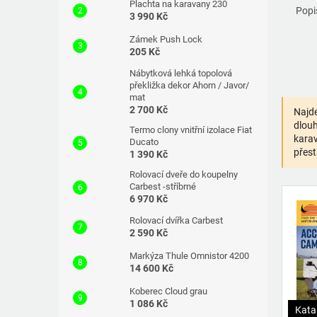
Plachta na karavany 230
Popi
3 990 Kč
Zámek Push Lock
205 Kč
Nábytková lehká topolová
překližka dekor Ahorn / Javor/
mat
2 700 Kč
Najde
dlouh
Termo clony vnitřní izolace Fiat
karav
Ducato
přest
1 390 Kč
Rolovací dveře do koupelny
Carbest -stříbrné
6 970 Kč
Rolovací dvířka Carbest
2 590 Kč
Markýza Thule Omnistor 4200
14 600 Kč
Koberec Cloud grau
1 086 Kč
Kata