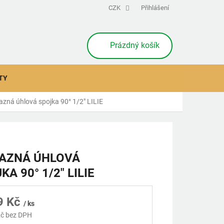
CZK
Přihlášení
NÁKUPNÍ
Prázdný košík
KOŠÍK
TY
zná úhlová spojka 90° 1/2" LILIE
AZNÁ ÚHLOVÁ
KA 90° 1/2" LILIE
9 Kč
/ ks
č bez DPH