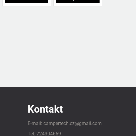
Kontakt
E-mail:
campertech.cz
@
gmail.com
Tel:
724304669