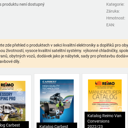
s produktu není dostupný
Kategorie
:
Záruka
:
Hmotnost
:
EAN
:
te zde přehled o produktech v sekci kvalitní elektroniky a doplňků pro o
ou životností, vysoce kvalitní satelitní systémy. výkonné chladničky, spolehl
anů, obytných vozů, dodávek jako je nábytek, sady pro přestavbu dodávek,
avbové díly.
Katalog Reimo Van
Conversions
log Carbest
Katalog Carbest
2022/23