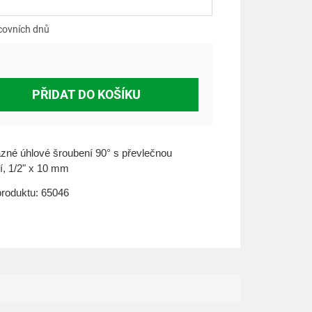
á
covních dnů
PŘIDAT DO KOŠÍKU
né úhlové šroubení 90° s převlečnou
í, 1/2" x 10 mm
roduktu: 65046