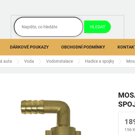
HLEDAT
DÁRKOVÉ POUKAZY
OBCHODNÍ PODMÍNKY
KONTAK
ná auta
Voda
Vodoinstalace
Hadice a spojky
Mosa
MOS
SPOJ
18
156 K