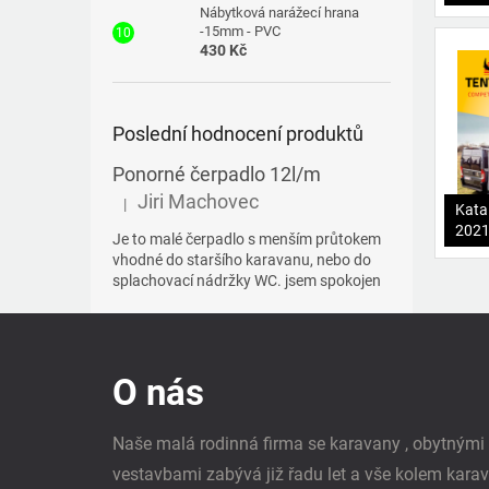
Nábytková narážecí hrana
-15mm - PVC
430 Kč
Poslední hodnocení produktů
Ponorné čerpadlo 12l/m
Jiri Machovec
|
Kata
Hodnocení produktu je 5 z 5 hvězdiček.
202
Je to malé čerpadlo s menším průtokem
vhodné do staršího karavanu, nebo do
splachovací nádržky WC. jsem spokojen
Z
á
p
O nás
a
t
í
Naše malá rodinná firma se karavany , obytným
vestavbami zabývá již řadu let a vše kolem kara