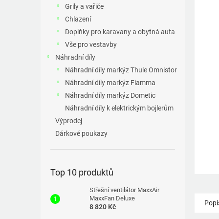
a
Grily a vařiče
n
Chlazení
e
Doplňky pro karavany a obytná auta
l
Vše pro vestavby
Náhradní díly
Náhradní díly markýz Thule Omnistor
Náhradní díly markýz Fiamma
Náhradní díly markýz Dometic
Náhradní díly k elektrickým bojlerům
Výprodej
Dárkové poukazy
Top 10 produktů
Střešní ventilátor MaxxAir
MaxxFan Deluxe
Popi
8 820 Kč