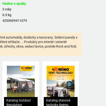
Hadice a spojky
2 roky
0.5 kg
4250009411079
bytné automobily, dodávky a karavany. Solární panely s
ivé střídače ... Produkty pro interiér i exteriér
 střechy, okna, sedací lavice, postele Rock and Roll,
Katalog Outdoor
Katalog stanové
Revolution
techniky Reimo