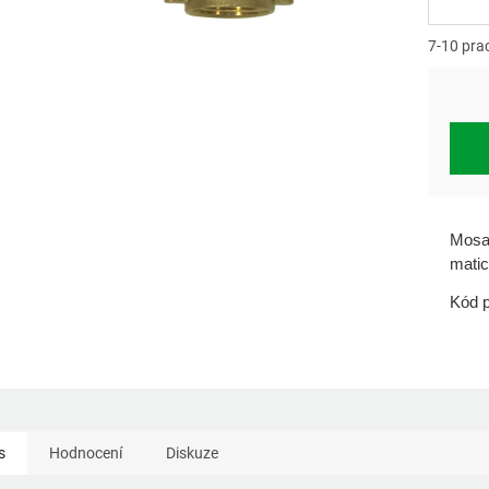
Měrn
cena:
7-10 pra
Mosaz
matic
Kód p
s
Hodnocení
Diskuze